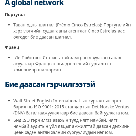
A global network
Португал
Таван одны шагнал (Prémo Cinco Estrelas): Португалийн
хэрэглэгчийн судалгааны агентлаг Cinco Estrelas-аас
олгодог бие даасан шагнал.
Франц
-Ле Пойнтоос Статистатай хамтран явуулсан санал
асуулгаар Францын шилдэг хэлний сургалтын
компаниар шалгарсан.
Бие даасан гэрчилгээтэй
Wall Street English International-ын сургалтын арга
барил нь ISO 9001: 2015 стандартын Det Norske Veritas
(DNV) баталгаажуулалтаар бие даасан байгууллага юм.
Бид ISO гэрчилгээ авахын тулд нягт нямбай, нягт
нямбай аудитын үйл явцыг амжилттай давсан дэлхийн
цөөн хэдэн англи хэлний сургуулиудын нэг юм.