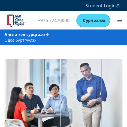
Student Login
+976 77470000
Сурч эхлэх
Англи хэл сурцгаая
Одоо бүртгүүлэх