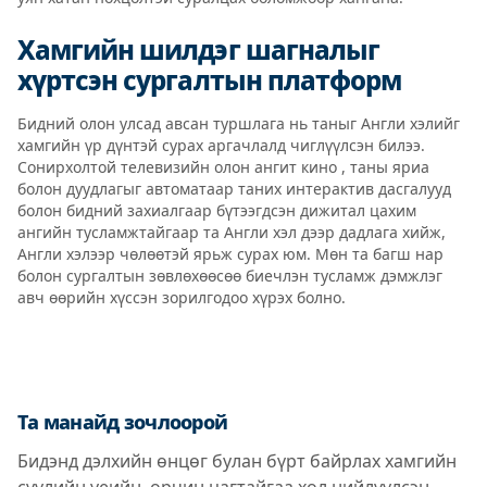
Хамгийн шилдэг шагналыг
хүртсэн сургалтын платформ
Бидний олон улсад авсан туршлага нь таныг Англи хэлийг
хамгийн үр дүнтэй сурах аргачлалд чиглүүлсэн билээ.
Сонирхолтой телевизийн олон ангит кино , таны яриа
болон дуудлагыг автоматаар таних интерактив дасгалууд
болон бидний захиалгаар бүтээгдсэн дижитал цахим
ангийн тусламжтайгаар та Англи хэл дээр дадлага хийж,
Англи хэлээр чөлөөтэй ярьж сурах юм. Мөн та багш нар
болон сургалтын зөвлөхөөсөө биечлэн тусламж дэмжлэг
авч өөрийн хүссэн зорилгодоо хүрэх болно.
Та манайд зочлоорой
Бидэнд дэлхийн өнцөг булан бүрт байрлах хамгийн
сүүлийн үеийн, орчин цагтайгаа хөл нийлүүлсэн