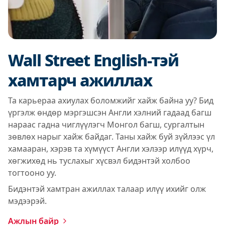
Wall Street English-тэй
хамтарч ажиллах
Та карьераа ахиулах боломжийг хайж байна уу? Бид
үргэлж өндөр мэргэшсэн Англи хэлний гадаад багш
нараас гадна чиглүүлэгч Монгол багш, сургалтын
зөвлөх нарыг хайж байдаг. Таны хайж буй зүйлээс үл
хамааран, хэрэв та хүмүүст Англи хэлээр илүүд хүрч,
хөгжихөд нь туслахыг хүсвэл бидэнтэй холбоо
тогтооно уу.
Бидэнтэй хамтран ажиллах талаар илүү ихийг олж
мэдээрэй.
Ажлын байр