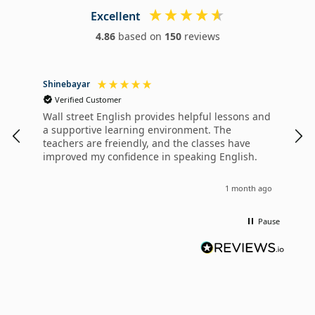
Excellent
4.86
based on
150
reviews
Shinebayar
Otg
Verified Customer
V
Wall street English provides helpful lessons and
I'm
a supportive learning environment. The
hap
teachers are freiendly, and the classes have
and
improved my confidence in speaking English.
1 month ago
Pause