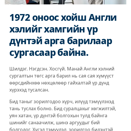
1972 оноос хойш Англи
хэлийг хамгийн үр
дүнтэй арга барилаар
сургасаар байна.
Шилдэг. Нэгдсэн. Хосгүй. Манай Англи хэлний
сургалтын төгс арга барил нь сая сая хүмүүст
өөрсдийнхөө нөхцөлөөр гайхалтай үр дүнд
хүрэхэд тусалсан.
Бид таныг зорилгодоо хүрч, илүүд тэмүүлэхэд
тань туслах болно. Бид суралцахыг хөгжилтэй,
уян хатан, үр дүнтэй болгохын тулд байнга
шинийг санаачилж, шинэ аргуудыг бий
болгодог. Хүсэл тэмүүлэл, зорилгоо бидэнтэй