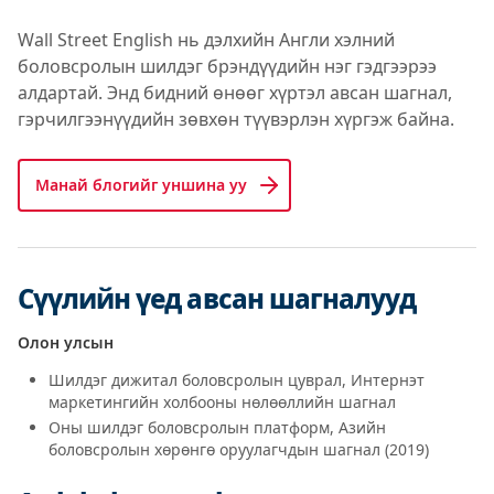
Wall Street English нь дэлхийн Англи хэлний
боловсролын шилдэг брэндүүдийн нэг гэдгээрээ
алдартай. Энд бидний өнөөг хүртэл авсан шагнал,
гэрчилгээнүүдийн зөвхөн түүвэрлэн хүргэж байна.
Манай блогийг уншина уу
Сүүлийн үед авсан шагналууд
Олон улсын
Шилдэг дижитал боловсролын цуврал, Интернэт
маркетингийн холбооны нөлөөллийн шагнал
Оны шилдэг боловсролын платформ, Азийн
боловсролын хөрөнгө оруулагчдын шагнал (2019)