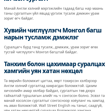
Манай Англи хэлний мэргэжлийн гадаад багш нар маань
таны сургалтын үйл явцад үргэлж тусалж дэмжин урам
зориг өгч байдаг.
Хувийн чиглүүлэгч Монгол багш
нарын тусламж дэмжлэг
Суралцагч бүрд танд тусалж, дэмжиж, урам зориг өгөх
тусгай чиглүүлэгч Монгол багштай байдаг.
Танхим болон цахимаар суралцах
хамгийн уян хатан нөхцөл
Та өөрийн боломжит цагтаа, өөрт тохирсон хэлбэрээр
Англи хэлний сургалтад хамрагдах боломжтой. Цахим
хичээлийн амар хялбар байдал, сургалтын төв дээрх
гайхалтай туршлагын алийг нь ч сонгосон болно. Эсвэл та
манай хосолсон сургалтыг сонгосноор хоёуланг нь хамтад
нь авах боломжтой. Wall Street English нь таныг, саадгүй,
уян хатан нөхцөлтэй суралцах боломжоор хангана.