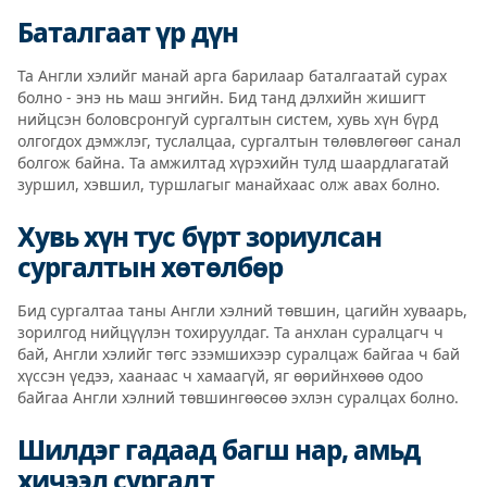
Баталгаат үр дүн
Та Англи хэлийг манай арга барилаар баталгаатай сурах
болно - энэ нь маш энгийн. Бид танд дэлхийн жишигт
нийцсэн боловсронгуй сургалтын систем, хувь хүн бүрд
олгогдох ​​дэмжлэг, туслалцаа, сургалтын төлөвлөгөөг санал
болгож байна. Та амжилтад хүрэхийн тулд шаардлагатай
зуршил, хэвшил, туршлагыг манайхаас олж авах болно.
Хувь хүн тус бүрт зориулсан
сургалтын хөтөлбөр
Бид сургалтаа таны Англи хэлний төвшин, цагийн хуваарь,
зорилгод нийцүүлэн тохируулдаг. Та анхлан суралцагч ч
бай, Англи хэлийг төгс эзэмшихээр суралцаж байгаа ч бай
хүссэн үедээ, хаанаас ч хамаагүй, яг өөрийнхөөө одоо
байгаа Англи хэлний төвшингөөсөө эхлэн суралцах болно.
Шилдэг гадаад багш нар, амьд
хичээл сургалт