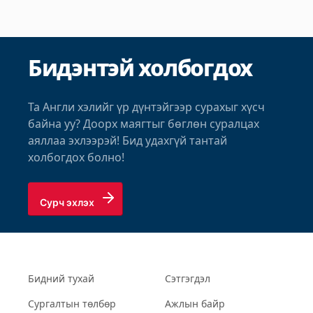
Бидэнтэй холбогдох
Та Англи хэлийг үр дүнтэйгээр сурахыг хүсч
байна уу? Доорх маягтыг бөглөн суралцах
аяллаа эхлээрэй! Бид удахгүй тантай
холбогдох болно!
Сурч эхлэх
Бидний тухай
Сэтгэгдэл
Сургалтын төлбөр
Ажлын байр