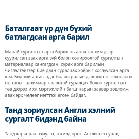
Баталгаат үр дүн бүхий
батлагдсан арга барил
Манай сургалтын арга барил нь анги танхим дээр
суурилсан заах арга зүй болон сонирхолтой сургалтын
материалаар хангагдсан, сурах арга барилын
чиглэлтэйгээр бие даан суралцах хоёрыг хослуулсан арга
юм. Бидний ашигладаг боловсролын дэвшилтэт технологи
нь таныг цахимаар чөлөөтэй суралцах болон сургалтын
төв дээрээ ирж мэргэжлийн багш нарын заавар зөвлөмж
авах эрх чөлөөг нэгтгэж өгсөн байдаг.
Танд зориулсан Англи хэлний
сургалт бидэнд байна
Танд карьераа ахиулах, ажилд орох, Англи хэл сурах,