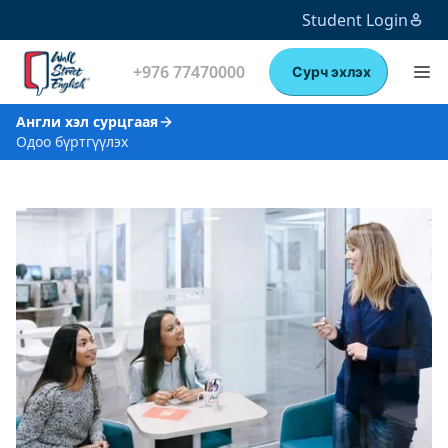
Student Login
+976 77470000
Сурч эхлэх
Англи хэл сурцгаая
Одоо бүртгүүлэх