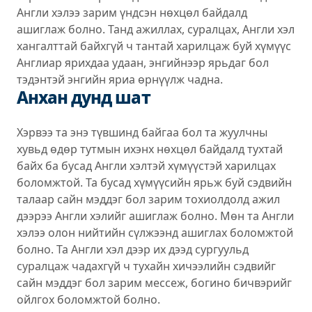
Англи хэлээ зарим үндсэн нөхцөл байдалд
ашиглаж болно. Танд ажиллах, суралцах, Англи хэл
хангалттай байхгүй ч тантай харилцаж буй хүмүүс
Англиар ярихдаа удаан, энгийнээр ярьдаг бол
тэдэнтэй энгийн яриа өрнүүлж чадна.
Анхан дунд шат
Хэрвээ та энэ түвшинд байгаа бол та жуулчны
хувьд өдөр тутмын ихэнх нөхцөл байдалд тухтай
байх ба бусад Англи хэлтэй хүмүүстэй харилцах
боломжтой. Та бусад хүмүүсийн ярьж буй сэдвийн
талаар сайн мэддэг бол зарим тохиолдолд ажил
дээрээ Англи хэлийг ашиглаж болно. Мөн та Англи
хэлээ олон нийтийн сүлжээнд ашиглах боломжтой
болно. Та Англи хэл дээр их дээд сургуульд
суралцаж чадахгүй ч тухайн хичээлийн сэдвийг
сайн мэддэг бол зарим мессеж, богино бичвэрийг
ойлгох боломжтой болно.