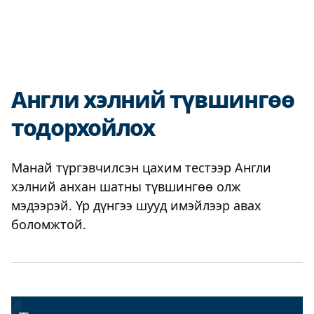
Англи хэлний түвшингөө
тодорхойлох
Манай түргэвчилсэн цахим тестээр Англи
хэлний анхан шатны түвшингөө олж
мэдээрэй. Үр дүнгээ шууд имэйлээр авах
боломжтой.