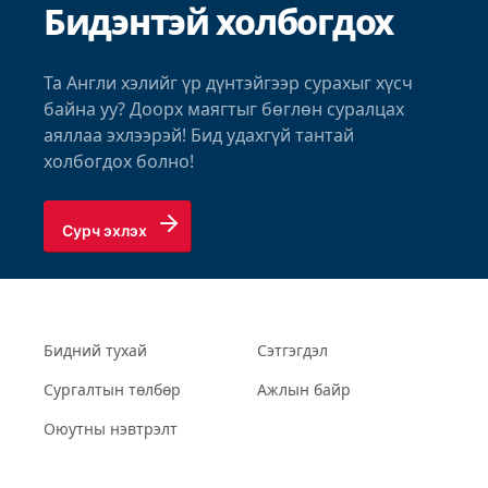
Бидэнтэй холбогдох
Та Англи хэлийг үр дүнтэйгээр сурахыг хүсч
байна уу? Доорх маягтыг бөглөн суралцах
аяллаа эхлээрэй! Бид удахгүй тантай
холбогдох болно!
Сурч эхлэх
Бидний тухай
Сэтгэгдэл
Сургалтын төлбөр
Ажлын байр
Оюутны нэвтрэлт