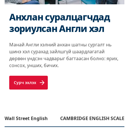
Анхлан суралцагчдад
зориулсан Англи хэл
Манай Англи хэлний анхан шатны сургалт нь
шинэ хэл сурахад зайлшгүй шаардлагатай
дөрвөн үндсэн чадварыг багтаасан болно: ярих,
сонсох, унших, бичих.
Сурч эхлэх
Wall Street English
CAMBRIDGE ENGLISH SCALE