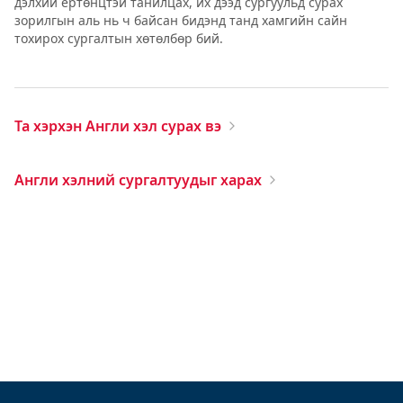
дэлхий ертөнцтэй танилцах, их дээд сургуульд сурах
зорилгын аль нь ч байсан бидэнд танд хамгийн сайн
тохирох сургалтын хөтөлбөр бий.
Та хэрхэн Англи хэл сурах вэ
Англи хэлний сургалтуудыг харах