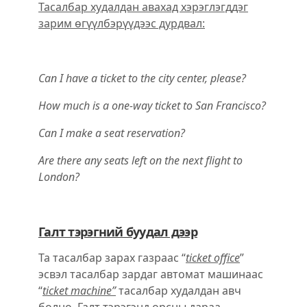
Тасалбар худалдан авахад хэрэглэгддэг
зарим өгүүлбэрүүдээс дурдвал:
Can I have a ticket to the city center, please?
How much is a one-way ticket to San Francisco?
Can I make a seat reservation?
Are there any seats left on the next flight to
London?
Галт тэрэгний буудал дээр
Та тасалбар зарах газраас “
ticket office
”
эсвэл тасалбар зардаг автомат машинаас
“
ticket machine”
тасалбар худалдан авч
болно. Галт тэрэгэнд орсны дараа