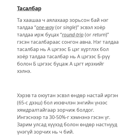
Тасалбар
Та хаашаа ч аялахаар зорьсон бай нэг
талдаа “
one-way
(or
single
)” эсвэл хоёр
талдаа ирж буцах “
round-trip
(or
return
)”
гэсэн тасалбараас сонгон авна. Нэг талдаа
тасалбар нь А цэгээс Б цэг хүртлэх бол
хоёр талдаа тасалбар нь А цэгээс Б-рүү
болон Б цэгээс буцаж А цэгт ирэхийг
хэлнэ.
Хэрэв та оюутан эсвэл ѳндѳр настай иргэн
(65-с дээш) бол ихэвчлэн энгийн үнээс
хямдралтайгаар зорчиж болдог.
Ингэснээр та 30-50%-г хэмнэнэ гэсэн үг.
Зарим улсад хүүхэд болон ѳндѳр настнууд
үнэгүй зорчих нь ч бий.