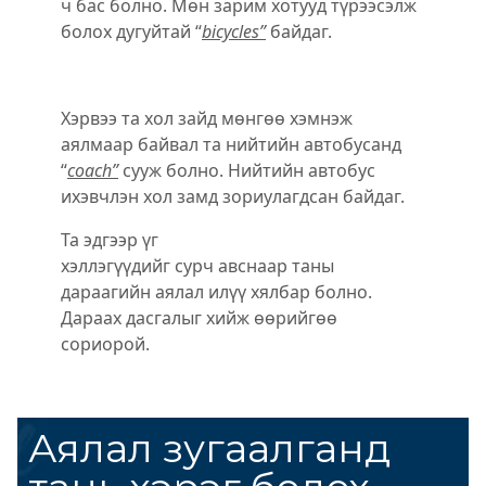
ч бас болно. Мѳн зарим хотууд түрээсэлж
болох дугуйтай “
bicycles”
байдаг.
Хэрвээ та хол зайд мѳнгѳѳ хэмнэж
аялмаар байвал та нийтийн автобусанд
“
coach”
сууж болно. Нийтийн автобус
ихэвчлэн хол замд зориулагдсан байдаг.
Та эдгээр үг
хэллэгүүдийг сурч авснаар таны
дараагийн аялал илүү хялбар болно.
Дараах дасгалыг хийж ѳѳрийгѳѳ
сориорой.