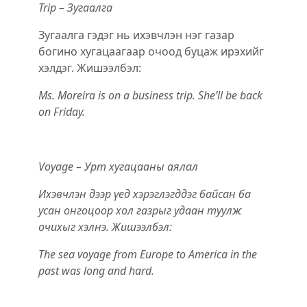
Trip – Зугаалга
Зугаалга гэдэг нь ихэвчлэн нэг газар
богино хугацаагаар очоод буцаж ирэхийг
хэлдэг. Жишээлбэл:
Ms. Moreira is on a business trip. She’ll be back
on Friday.
Voyage – Урт хугацааны аялал
Ихэвчлэн дээр үед хэрэглэгддэг байсан ба
усан онгоцоор хол газрыг удаан туулж
очихыг хэлнэ. Жишээлбэл:
The sea voyage from Europe to America in the
past was long and hard.