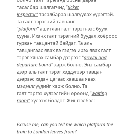
тасалбар шалгагчид “
ticket
inspector”
тасалбараа шалгуулах үүрэгтэй.
Та галт тэрэгний тавцанг
“
platform”
aшиглан галт тэрэгнээс бууж
сууна. Ихэнх галт тэрэгний буудал хоёроос
гурван тавцантай байдаг. Та аль
тавцангаас явах вэ гэдгээ ирэх явах галт
тэрэг хянах самбар дээрээс “
arrival and
departure board”
харж болно. Энэ самбар
дээр аль галт тэрэг хэддүгээр тавцан
дээрээс хэдэн цагаас хаашаа явах
мэдээллүүдийг харж болно. Та
галт тэргээ хүлээлгийн ѳрѳѳнд “
waiting
room”
хүлээж болдог. Жишээлбэл:
Excuse me, can you tell me which platform the
train to London leaves from?