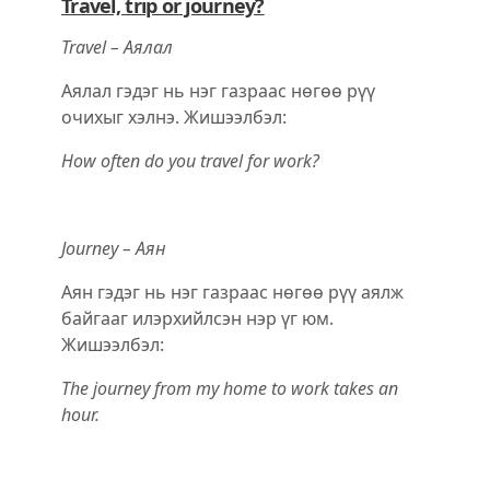
Travel, trip or journey?
Travel – Аялал
Аялал гэдэг нь нэг газраас нѳгѳѳ рүү
очихыг хэлнэ. Жишээлбэл:
How often do you travel for work?
Journey – Аян
Аян гэдэг нь нэг газраас нѳгѳѳ рүү аялж
байгааг илэрхийлсэн нэр үг юм.
Жишээлбэл:
The journey from my home to work takes an
hour.