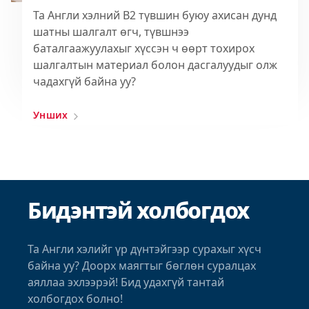
Та Англи хэлний B2 түвшин буюу ахисан дунд
шатны шалгалт өгч, түвшнээ
баталгаажуулахыг хүссэн ч өөрт тохирох
шалгалтын материал болон дасгалуудыг олж
чадахгүй байна уу?
Унших
Бидэнтэй холбогдох
Та Англи хэлийг үр дүнтэйгээр сурахыг хүсч
байна уу? Доорх маягтыг бөглөн суралцах
аяллаа эхлээрэй! Бид удахгүй тантай
холбогдох болно!