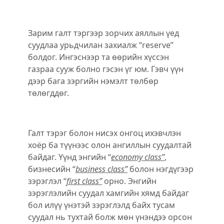
Зарим галт тэргээр зорчих аяллын үед
суудлаа урьдчилан захиалж “reserve”
болдог. Ингэснээр та ѳѳрийн хүссэн
газраа сууж болно гэсэн үг юм. Гэвч үүн
дээр бага зэргийн нэмэлт тѳлбѳр
тѳлѳгддѳг.
Галт тэрэг болон нисэх онгоц ихэвчлэн
хоёр ба түүнээс олон ангиллын суудалтай
байдаг. Үүнд энгийн “
economy class”
,
бизнесийн “
business class”
болон нэгдүгээр
зэрэглэл “
first class”
орно. Энгийн
зэрэглэлийн суудал хамгийн хямд байдаг
бол илүү үнэтэй зэрэглэлд байх тусам
суудал нь тухтай болж мөн үнэндээ орсон