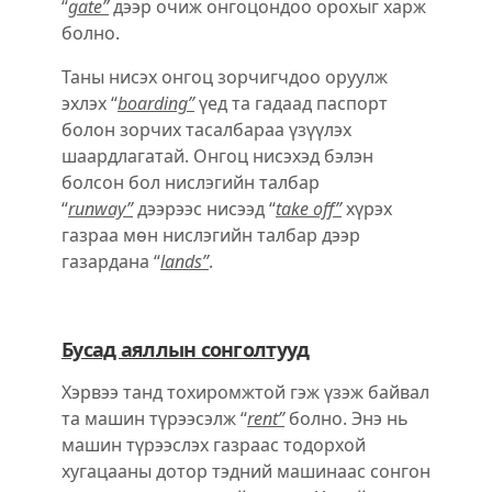
“
gate”
дээр очиж онгоцондоо орохыг харж
болно.
Таны нисэх онгоц зорчигчдоо оруулж
эхлэх “
boarding”
үед та гадаад паспорт
болон зорчих тасалбараа үзүүлэх
шаардлагатай. Онгоц нисэхэд бэлэн
болсон бол нислэгийн талбар
“
runway”
дээрээс нисээд “
take off”
хүрэх
газраа мѳн нислэгийн талбар дээр
газардана “
lands”
.
Бусад аяллын сонголтууд
Хэрвээ танд тохиромжтой гэж үзэж байвал
та машин түрээсэлж “
rent”
болно. Энэ нь
машин түрээслэх газраас тодорхой
хугацааны дотор тэдний машинаас сонгон