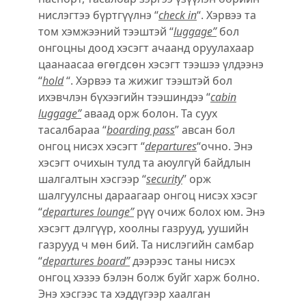
нислэгтээ бүртгүүлнэ “
check in
“. Хэрвээ та
том хэмжээний тээштэй “
luggage”
бол
онгоцны доод хэсэгт ачаанд оруулахаар
цаанаасаа ѳгѳгдсѳн хэсэгт тээшээ үлдээнэ
“
hold
“. Хэрвээ та жижиг тээштэй бол
ихэвчлэн бүхээгийн тээшиндээ “
cabin
luggage”
аваад орж болон. Та суух
тасалбараа “
boarding pass
” авсан бол
онгоц нисэх хэсэгт “
departures
“очно. Энэ
хэсэгт очихын тулд та аюулгүй байдлын
шалгалтын хэсгээр “
security
” орж
шалгуулсны дараагаар онгоц нисэх хэсэг
“
departures lounge”
рүү очиж болох юм. Энэ
хэсэгт дэлгүүр, хоолны газрууд, уушийн
газрууд ч мѳн бий. Та нислэгийн самбар
“
departures board”
дээрээс таны нисэх
онгоц хэзээ бэлэн болж буйг харж болно.
Энэ хэсгээс та хэддүгээр хаалган