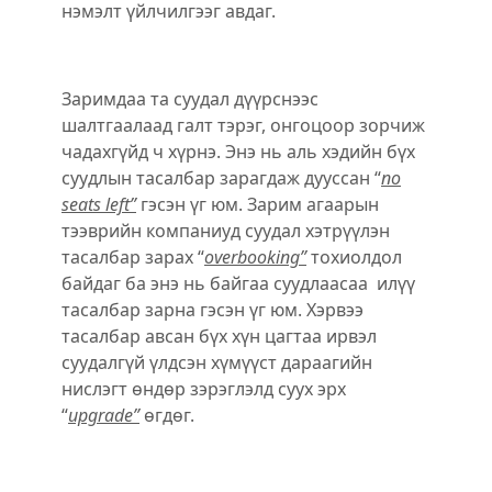
нэмэлт үйлчилгээг авдаг.
Заримдаа та суудал дүүрснээс
шалтгаалаад галт тэрэг, онгоцоор зорчиж
чадахгүйд ч хүрнэ. Энэ нь аль хэдийн бүх
суудлын тасалбар зарагдаж дууссан “
no
seats left”
гэсэн үг юм. Зарим агаарын
тээврийн компаниуд суудал хэтрүүлэн
тасалбар зарах “
overbooking”
тохиолдол
байдаг ба энэ нь байгаа суудлаасаа илүү
тасалбар зарна гэсэн үг юм. Хэрвээ
тасалбар авсан бүх хүн цагтаа ирвэл
суудалгүй үлдсэн хүмүүст дараагийн
нислэгт ѳндѳр зэрэглэлд суух эрх
“
upgrade”
өгдѳг.