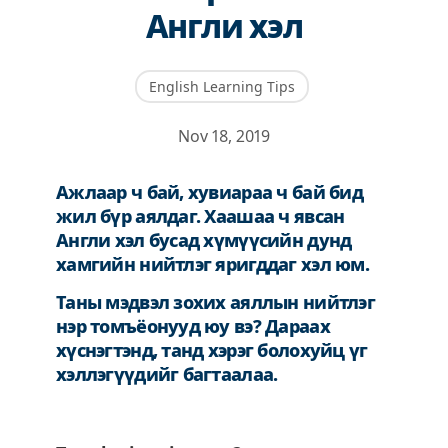
Англи хэл
English Learning Tips
Nov 18, 2019
Ажлаар ч бай, хувиараа ч бай бид
жил бүр аялдаг. Хаашаа ч явсан
Англи хэл бусад хүмүүсийн дунд
хамгийн нийтлэг яригддаг хэл юм.
Таны мэдвэл зохих аяллын нийтлэг
нэр томъёонууд юу вэ? Дараах
хүснэгтэнд, танд хэрэг болохуйц үг
хэллэгүүдийг багтаалаа.