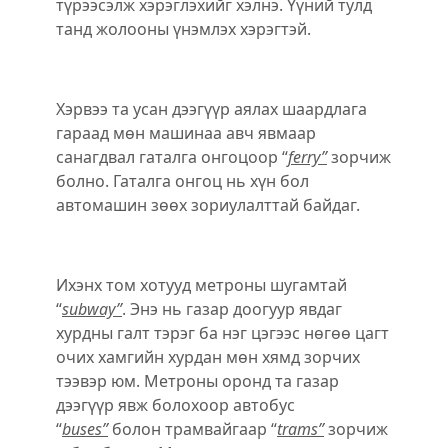
түрээсэлж хэрэглэхийг хэлнэ. Үүний тулд
танд жолооны үнэмлэх хэрэгтэй.
Хэрвээ та усан дээгүүр аялах шаардлага
гараад мѳн машинаа авч явмаар
санагдвал гаталга онгоцоор “
ferry”
зорчиж
болно. Гаталга онгоц нь хүн бол
автомашин зѳѳх зориулалттай байдаг.
Ихэнх том хотууд метроны шугамтай
“
subway”
. Энэ нь газар доогуур явдаг
хурдны галт тэрэг ба нэг цэгээс нѳгѳѳ цагт
очих хамгийн хурдан мѳн хямд зорчих
тээвэр юм. Метроны оронд та газар
дээгүүр явж болохоор автобус
“
buses”
болон трамвайгаар “
trams”
зорчиж