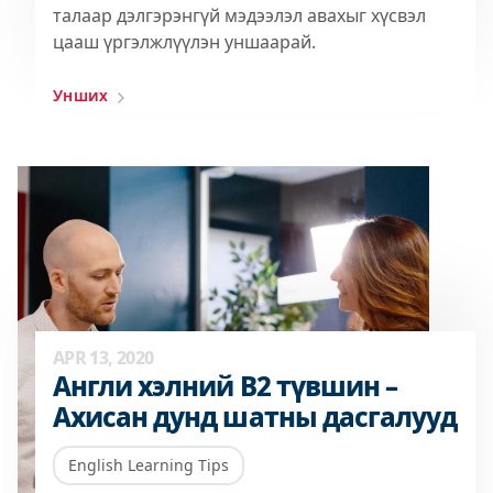
талаар дэлгэрэнгүй мэдээлэл авахыг хүсвэл
цааш үргэлжлүүлэн уншаарай.
Унших
APR 13, 2020
Англи хэлний B2 түвшин –
Ахисан дунд шатны дасгалууд
English Learning Tips