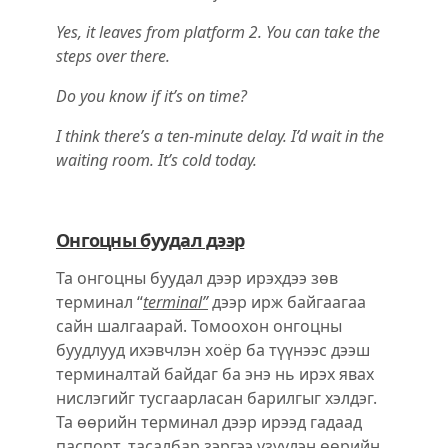
Yes, it leaves from platform 2. You can take the
steps over there.
Do you know if it’s on time?
I think there’s a ten-minute delay. I’d wait in the
waiting room. It’s cold today.
Онгоцны буудал дээр
Та онгоцны буудал дээр ирэхдээ зѳв
терминал “
terminal”
дээр ирж байгаагаа
сайн шалгаарай. Томоохон онгоцны
буудлууд ихэвчлэн хоёр ба түүнээс дээш
терминалтай байдаг ба энэ нь ирэх явах
нислэгийг тусгаарласан барилгыг хэлдэг.
Та ѳѳрийн терминал дээр ирээд гадаад
паспорт, тасалбар зэргээ үзүүлэн ѳѳрийн