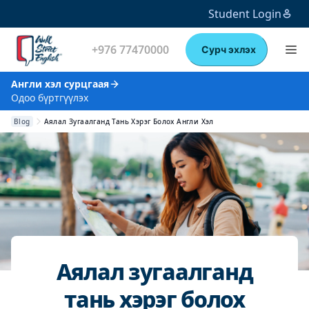
Student Login
+976 77470000
Сурч эхлэх
Англи хэл сурцгаая
Одоо бүртгүүлэх
Blog
Аялал Зугаалганд Тань Хэрэг Болох Англи Хэл
Аялал зугаалганд
тань хэрэг болох