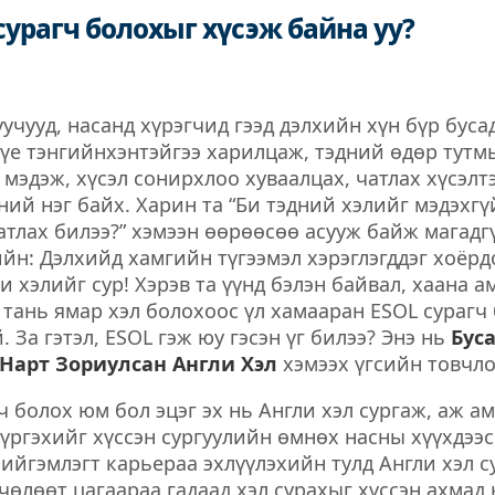
 сурагч болохыг хүсэж байна уу?
уучууд, насанд хүрэгчид гээд дэлхийн хүн бүр буса
үе тэнгийнхэнтэйгээ харилцаж, тэдний өдөр тутм
мэдэж, хүсэл сонирхлоо хуваалцах, чатлах хүсэлтэ
дний нэг байх. Харин та “Би тэдний хэлийг мэдэхг
атлах билээ?” хэмээн өөрөөсөө асууж байж магадг
ийн: Дэлхийд хамгийн түгээмэл хэрэглэгддэг хоёрд
и хэлийг сур! Хэрэв та үүнд бэлэн байвал, хаана а
 тань ямар хэл болохоос үл хамааран ESOL сурагч
 За гэтэл, ESOL гэж юу гэсэн үг билээ? Энэ нь
Буса
Нарт Зориулсан Англи Хэл
хэмээх үгсийн товчл
ч болох юм бол эцэг эх нь Англи хэл сургаж, аж 
хүргэхийг хүссэн сургуулийн өмнөх насны хүүхдээ
ийгэмлэгт карьераа эхлүүлэхийн тулд Англи хэл с
 чөлөөт цагаараа гадаад хэл сурахыг хүссэн ахмад