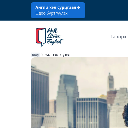
Англи хэл сурцгаая
Одоо бүртгүүлэх
Та хэрх
Blog
ESOL Гэж Юу Вэ?