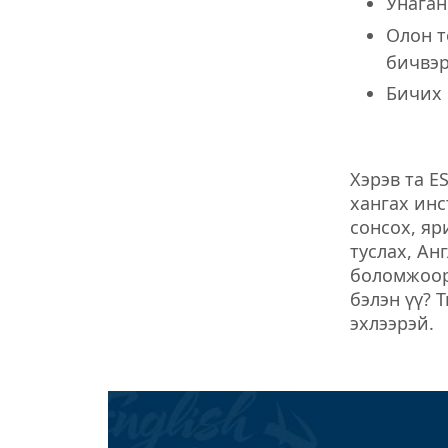
Унаган
Олон т
бичвэр
Бичих 
Хэрэв та E
хангах инс
сонсох, яр
туслах, Ан
боломжоор 
бэлэн үү? 
эхлээрэй.