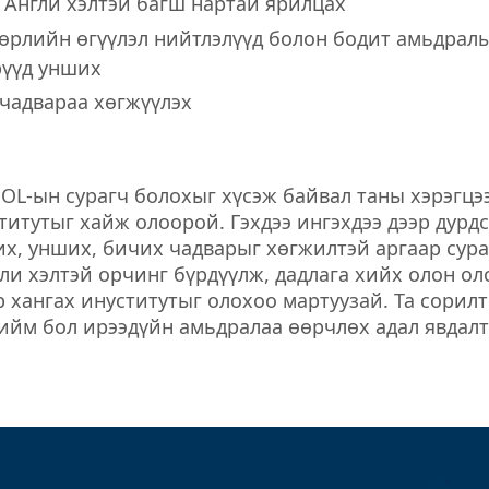
 Англи хэлтэй багш нартай ярилцах
өрлийн өгүүлэл нийтлэлүүд болон бодит амьдрал
үүд унших
чадвараа хөгжүүлэх
SOL-ын сурагч болохыг хүсэж байвал таны хэрэгцэ
титутыг хайж олоорой. Гэхдээ ингэхдээ дээр дурд
их, унших, бичих чадварыг хөгжилтэй аргаар сура
гли хэлтэй орчинг бүрдүүлж, дадлага хийх олон ол
хангах инуститутыг олохоо мартуузай. Та сорилт
Тийм бол ирээдүйн амьдралаа өөрчлөх адал явдалт