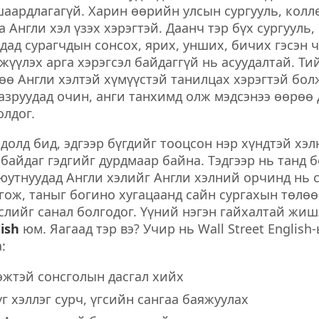
шаардлагагүй. Харин өөрийн улсын сургууль, колл
а Англи хэл үзэх хэрэгтэй. Даанч тэр бүх сургууль,
дад сурагчдын сонсох, ярих, унших, бичих гэсэн ч
жүүлэх арга хэрэгсэл байдаггүй нь асуудалтай. Ти
өө Англи хэлтэй хүмүүстэй танилцах хэрэгтэй бол
азруудад очин, анги танхимд олж мэдсэнээ өөрөө 
олдог.
долд бид, эдгээр бүгдийг тооцсон нэр хүндтэй хэ
байдаг гэдгийг дурдмаар байна. Тэдгээр нь танд 
юутнуудад Англи хэлийг Англи хэлний орчинд нь 
ож, таныг богино хугацаанд сайн сургахын төлөө
слийг санал болгодог. Үүний нэгэн гайхалтай жи
ish
юм. Яагаад тэр вэ? Учир нь Wall Street English
:
өжтэй сонсголын дасгал хийх
г хэллэг сурч, үгсийн сангаа баяжуулах