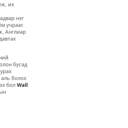
еж, их
адвар нэг
йм учраас
ж, Англиар
давтах
лний
болон бусад
сурах
 аль болох
шээ бол
Wall
-ын