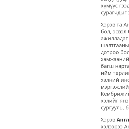
хүмүүс гээ
сурагчдыг 
Хэрэв та А
бол, эсвэл
ажилладаг 
шалтгааны 
дотроо бол
хэмжээний 
багш нарта
ийм төрлий
хэлний инс
мэргэжлийн
Кембрижийн
хэлийг янз
сургууль, 
Хэрэв
Англ
хэлээрээ А