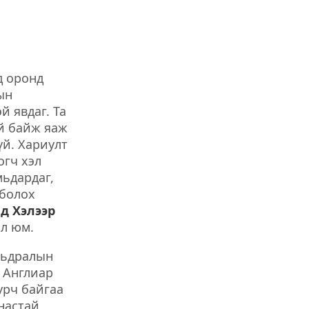
д оронд
ын
й явдаг. Та
үй байж яаж
үй. Хариулт
огч хэл
мьдардаг,
 болох
д Хэлээр
ол юм.
амьдралын
с Англиар
урч байгаа
 настай