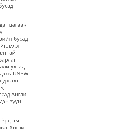
бусад
даг цагаач
эл
вийн бусад
ийгэмлэг
алттай
варлаг
али улсад
 дэхь UNSW
сургалт,
S,
лсад Англи
дэн зуун
оёрдогч
явж Англи