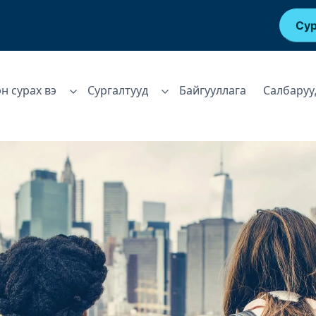
Сур
эн сурах вэ
Сургалтууд
Байгууллага
Салбаруу