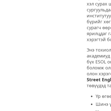
хэл сурах 
сургуульда
институтуу
бүрийг хөг
сурагч өөp
ярилцдаг г
хэрэгтэй б
Энэ тохиол
академиуд 
бүх ESOL о
боломж олг
олон хэрэг
Street Engl
төвүүдэд та
Үр өгө
Шинэ ү