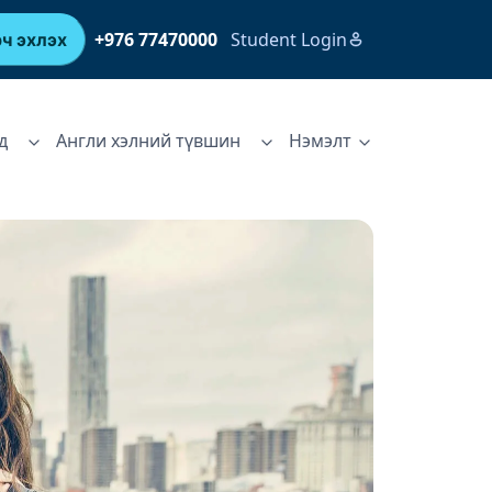
+976 77470000
Student Login
ч эхлэх
д
Англи хэлний түвшин
Нэмэлт