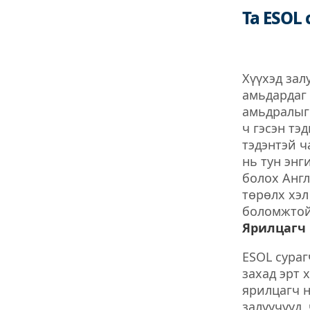
Та ESOL
Хүүхэд зал
амьдардаг 
амьдралыг 
ч гэсэн тэ
тэдэнтэй ч
нь тун энг
болох Англ
төрөлх хэл
боломжтой.
Ярилцагч 
ESOL сураг
захад эрт 
ярилцагч н
залуучууд,