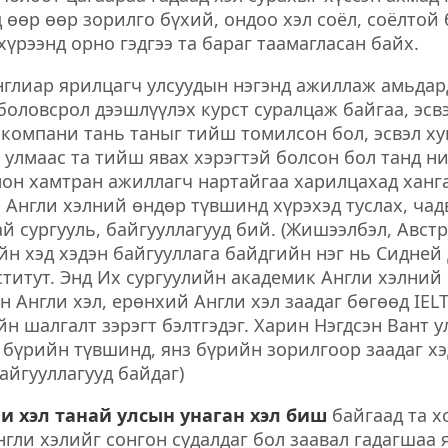
д өөр өөр зорилго бүхий, ондоо хэл соёл, соёлтой 
хүрээнд орно гэдгээ та бараг таамагласан байх.
нглиар ярилцагч улсуудын нэгэнд ажиллаж амьдар
 боловсрол дээшлүүлэх курст суралцаж байгаа, эсв
компани тань таныг тийш томилсон бол, эсвэл ху
улмаас та тийш явах хэрэгтэй болсон бол танд н
он хамтран ажиллагч нартайгаа харилцахад ханг
Англи хэлний өндөр түвшинд хүрэхэд туслах, чад
й сургууль, байгууллагууд бий. (Жишээлбэл, Австр
н хэд хэдэн байгууллага байдгийн нэг нь Сидней
титут. Энд Их сургуулийн академик Англи хэлний 
 Англи хэл, ерөнхий Англи хэл заадаг бөгөөд IELT
 шалгалт зэрэгт бэлтгэдэг. Харин Нэгдсэн Вант у
 бүрийн түвшинд, янз бүрийн зорилгоор заадаг хэ
байгууллагууд байдаг)
и хэл танай улсын унаган хэл биш
байгаад та х
нгли хэлийг сонгон судалдаг бол заавал гадагшаа 