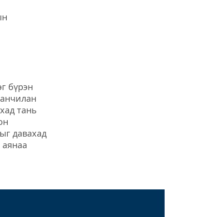
ын
эг бүрэн
санчилан
хад тань
он
ыг давахад
 аянаа