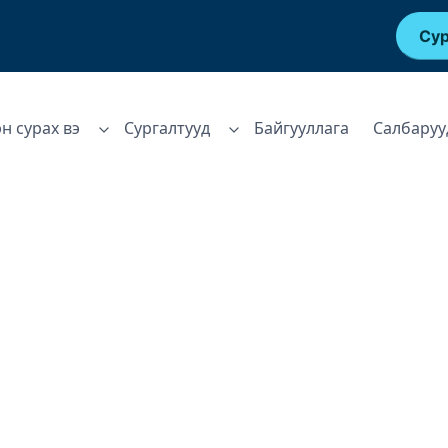
Сур
эн сурах вэ
Сургалтууд
Байгууллага
Салбаруу