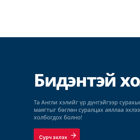
Бидэнтэй х
Та Англи хэлийг үр дүнтэйгээр сурахы
маягтыг бөглөн суралцах аяллаа эхлээ
холбогдох болно!
Сурч эхлэх