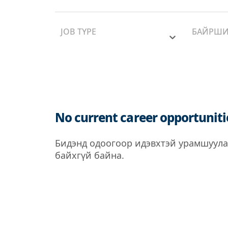
JOB TYPE
БАЙРШ
No current career opportuniti
Бидэнд одоогоор идэвхтэй урамшуула
байхгүй байна.