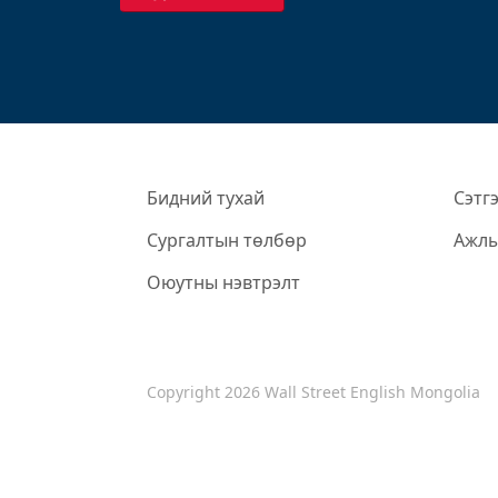
Бидний тухай
Сэтг
Сургалтын төлбөр
Ажлы
Оюутны нэвтрэлт
Copyright 2026 Wall Street English Mongolia