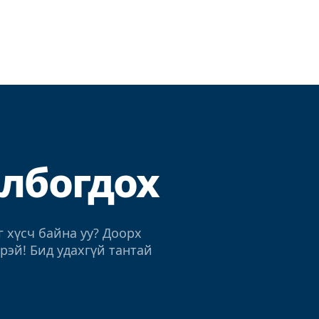
олбогдох
г хүсч байна уу? Доорх
рэй! Бид удахгүй тантай