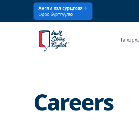
Англи хэл сурцгаая
Одоо бүртгүүлэх
Та хэрх
Careers