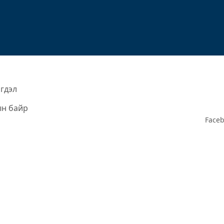
эгдэл
н байр
Face