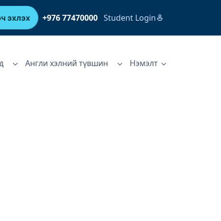
+976 77470000
Student Login
ч эхлэх
д
Англи хэлний түвшин
Нэмэлт