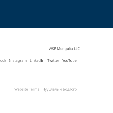
WSE Mongolia LLC
book
Instagram
LinkedIn
Twitter
YouTube
Website Terms
Нууцлалын Бодлого