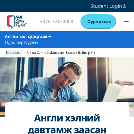
Student Login
+976 77470000
Сурч эхлэх
Англи хэл сурцгаая
Одоо бүртгүүлэх
Exercises
Англи Хэлний Давтамж Заасан Дайвар Үгс
Англи хэлний
давтамж заасан