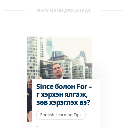
ИЛҮҮ ОЛОН ДАСГАЛУУД
Since болон For –
г хэрхэн ялгаж,
зөв хэрэглэх вэ?
English Learning Tips