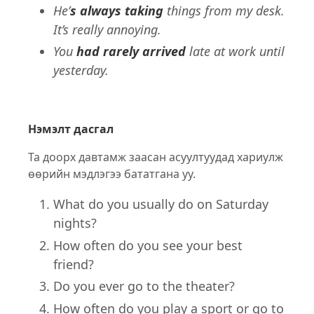
He’
s always taking
things from my desk.
It’s really annoying.
You
had rarely arrived
late at work until
yesterday.
Нэмэлт дасгал
Та доорх давтамж заасан асуултуудад хариулж
өөрийн мэдлэгээ бататгана уу.
What do you usually do on Saturday
nights?
How often do you see your best
friend?
Do you ever go to the theater?
How often do you play a sport or go to