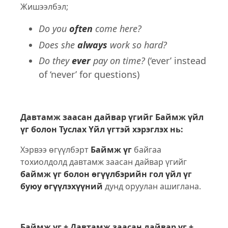
Жишээлбэл;
Do you
often
come here?
Does she
always
work so hard?
Do they
ever
pay on time?
(‘ever’ instead
of ‘never’ for questions)
Давтамж заасан дайвар үгийг Баймж үйл
үг болон Туслах Үйл үгтэй хэрэглэх нь:
Хэрвээ өгүүлбэрт
Баймж үг
байгаа
тохиолдолд давтамж заасан дайвар үгийг
баймж үг болон өгүүлбэрийн гол үйл үг
буюу өгүүлэхүүний
дунд оруулан ашиглана.
Баймж үг + Давтамж заасан дайвар үг +