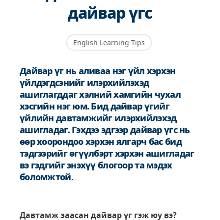
дайвар үгс
English Learning Tips
Дайвар үг нь аливаа нэг үйл хэрхэн
үйлдэгдсэнийг илэрхийлэхэд
ашиглагддаг хэлний хамгийн чухал
хэсгийн нэг юм. Бид дайвар үгийг
үйлийн давтамжийг илэрхийлэхэд
ашигладаг. Гэхдээ эдгээр дайвар үгс нь
өөр хоорондоо хэрхэн ялгарч бас бид
тэдгээрийг өгүүлбэрт хэрхэн ашигладаг
вэ гэдгийг энэхүү блогоор та мэдэх
боломжтой.
Давтамж заасан дайвар үг гэж юу вэ?