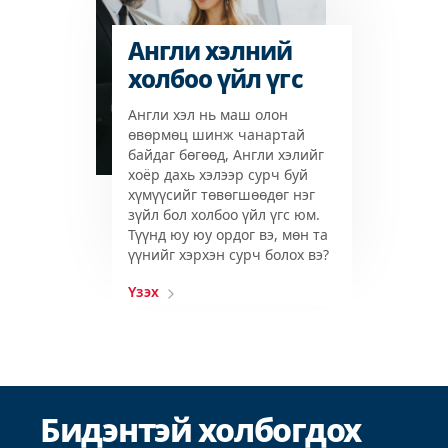
Англи хэлний
холбоо үйл үгс
Англи хэл нь маш олон
өвөрмөц шинж чанартай
байдаг бөгөөд, Англи хэлийг
хоёр дахь хэлээр сурч буй
хүмүүсийг төвөгшөөдөг нэг
зүйл бол холбоо үйл үгс юм.
Түүнд юу юу ордог вэ, мөн та
үүнийг хэрхэн сурч болох вэ?
Үзэх
Бидэнтэй холбогдох