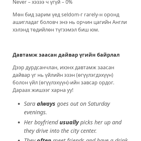
Never – хэзээ ч үгүй – 0%
Мөн бид зарим үед seldom-г rarely-н оронд
ашигладаг боловч энэ нь орчин цагийн Англи
хэлэнд төдийлөн түгээмэл биш юм.
Давтамж заасан дайвар үгийн байрлал
Дээр дурдсанчлан, ихэнх давтамж заасан
дайвар үг нь үйлийн эзэн (өгүүлэгдэхүүн)
болон үйл (өгүүлэхүүн)-ийн завсар ордог.
Дараах жишээг харна уу!
Sara
always
goes out on Saturday
evenings.
Her boyfriend
usually
picks her up and
they drive into the city center.
They
often
meet friends and have a drink