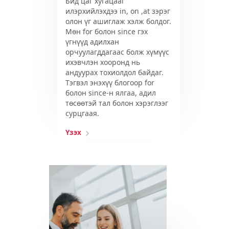
Бид цаг хугацааг
илэрхийлэхдээ in, on ,at зэрэг
олон үг ашиглаж хэлж болдог.
Мөн for болон since гэх
үгнүүд адилхан
орчуулагддагаас болж хүмүүс
ихэвчлэн хооронд нь
андуурах тохиолдол байдаг.
Тэгвэл энэхүү блогоор for
болон since-н ялгаа, адил
төсөөтэй тал болон хэрэглээг
сурцгаая.
Үзэх