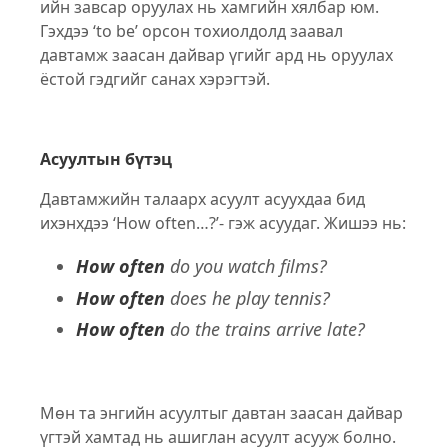
ийн завсар оруулах нь хамгийн хялбар юм.
Гэхдээ ‘to be’ орсон тохиолдолд заавал
давтамж заасан дайвар үгийг ард нь оруулах
ёстой гэдгийг санах хэрэгтэй.
Асуултын бүтэц
Давтамжийн талаарх асуулт асуухдаа бид
ихэнхдээ ‘How often…?’- гэж асуудаг. Жишээ нь:
How often
do you watch films?
How often
does he play tennis?
How often
do the trains arrive late?
Мөн та энгийн асуултыг давтан заасан дайвар
үгтэй хамтад нь ашиглан асуулт асууж болно.