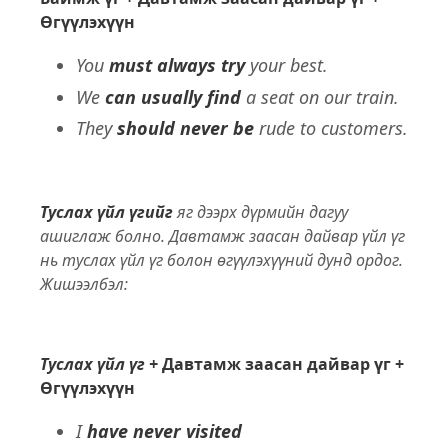
Өгүүлэхүүн
You
must always try
your best.
We
can usually find
a seat on our train.
They
should never be
rude to customers.
Туслах үйл үгийг
яг дээрх дүрмийн дагуу
ашиглаж болно. Давтамж заасан дайвар үйл үг
нь туслах үйл үг болон өгүүлэхүүний дунд ордог.
Жишээлбэл:
Туслах үйл үг +
Давтамж заасан дайвар үг +
Өгүүлэхүүн
I
have never visited