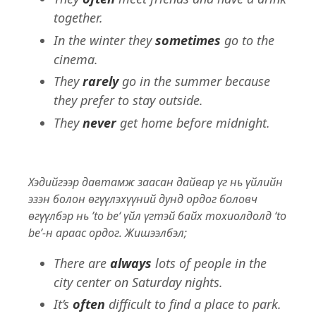
together.
In the winter they
sometimes
go to the
cinema.
They
rarely
go in the summer because
they prefer to stay outside.
They
never
get home before midnight.
Хэдийгээр давтамж заасан дайвар үг нь үйлийн
эзэн болон өгүүлэхүүний дунд ордог боловч
өгүүлбэр нь ’to be‘ үйл үгтэй байх тохиолдолд ‘to
be’-н араас ордог. Жишээлбэл;
There are
always
lots of people in the
city center on Saturday nights.
It’s
often
difficult to find a place to park.