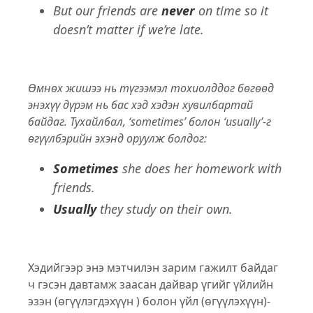
But our friends are
never
on time so it
doesn’t matter if we’re late.
Өмнөх жишээ нь түгээмэл тохиолддог бөгөөд
энэхүү дүрэм нь бас хэд хэдэн хувилбартай
байдаг. Тухайлбал, ‘sometimes’ болон ‘usually’-г
өгүүлбэрийн эхэнд оруулж болдог:
Sometimes
she does her homework with
friends.
Usually
they study on their own.
Хэдийгээр энэ мэтчилэн зарим гажилт байдаг
ч гэсэн давтамж заасан дайвар үгийг үйлийн
эзэн (өгүүлэгдэхүүн ) болон үйл (өгүүлэхүүн)-