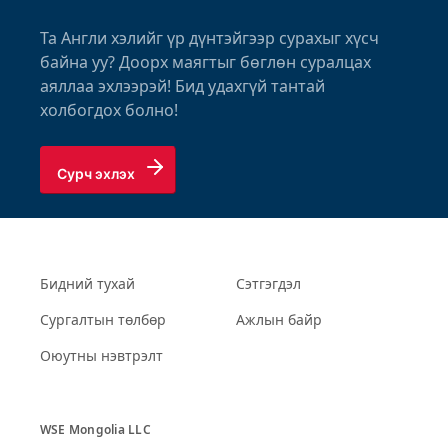
Та Англи хэлийг үр дүнтэйгээр сурахыг хүсч
байна уу? Доорх маягтыг бөглөн суралцах
аяллаа эхлээрэй! Бид удахгүй тантай
холбогдох болно!
Сурч эхлэх
Бидний тухай
Сэтгэгдэл
Сургалтын төлбөр
Ажлын байр
Оюутны нэвтрэлт
WSE Mongolia LLC