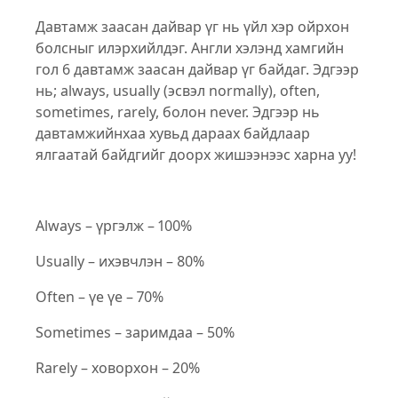
Давтамж заасан дайвар үг нь үйл хэр ойрхон
болсныг илэрхийлдэг. Англи хэлэнд хамгийн
гол 6 давтамж заасан дайвар үг байдаг. Эдгээр
нь; always, usually (эсвэл normally), often,
sometimes, rarely, болон never. Эдгээр нь
давтамжийнхаа хувьд дараах байдлаар
ялгаатай байдгийг доорх жишээнээс харна уу!
Always – үргэлж – 100%
Usually – ихэвчлэн – 80%
Often – үе үе – 70%
Sometimes – заримдаа – 50%
Rarely – ховорхон – 20%