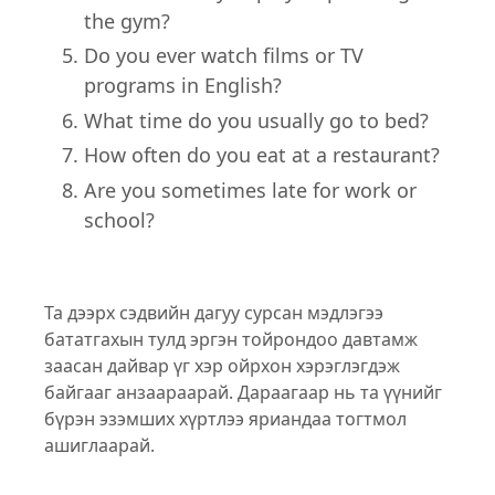
the gym?
Do you ever watch films or TV
programs in English?
What time do you usually go to bed?
How often do you eat at a restaurant?
Are you sometimes late for work or
school?
Та дээрх сэдвийн дагуу сурсан мэдлэгээ
бататгахын тулд эргэн тойрондоо давтамж
заасан дайвар үг хэр ойрхон хэрэглэгдэж
байгааг анзаараарай. Дараагаар нь та үүнийг
бүрэн эзэмших хүртлээ яриандаа тогтмол
ашиглаарай.