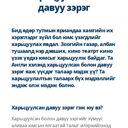
давуу зэрэг
Бид өдөр тутмын яриандаа хамгийн их
хэрэглэдэг зүйл бол юмс үзэгдлийг
харьцуулах явдал. Зоогийн газар, албан
тушаалд нэр дэвших, кино театрт кино
үзэх үедээ юмсыг харьцуулж байдаг. Та
Англи хэлэнд харьцуулсан болон давуу
зэрэг яаж үүсдэг талаар мэдэх үү? Та
харьцуулалтын талаарх бүх мэдээллийг
эндээс олж мэдэж болно.
Харьцуулсан давуу зэрэг гэж юу вэ?
Харьцуулсан болон давуу зэргийг хүмүүс
аливаа юмсын ялгаатай талыг илэрхийлэхэд