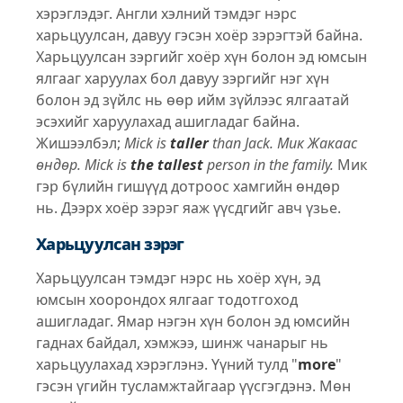
хэрэглэдэг. Англи хэлний тэмдэг нэрс
харьцуулсан, давуу гэсэн хоёр зэрэгтэй байна.
Харьцуулсан зэргийг хоёр хүн болон эд юмсын
ялгааг харуулах бол давуу зэргийг нэг хүн
болон эд зүйлс нь өөр ийм зүйлээс ялгаатай
эсэхийг харуулахад ашигладаг байна.
Жишээлбэл;
Mick is
taller
than Jack.
Мик Жакаас
өндөр.
Mick is
the tallest
person in the family.
Мик
гэр бүлийн гишүүд дотроос хамгийн өндөр
нь. Дээрх хоёр зэрэг яаж үүсдгийг авч үзье.
Харьцуулсан зэрэг
Харьцуулсан тэмдэг нэрс нь хоёр хүн, эд
юмсын хоорондох ялгааг тодотгоход
ашигладаг. Ямар нэгэн хүн болон эд юмсийн
гаднах байдал, хэмжээ, шинж чанарыг нь
харьцуулахад хэрэглэнэ. Үүний тулд "
more
"
гэсэн үгийн тусламжтайгаар үүсгэгдэнэ. Мөн