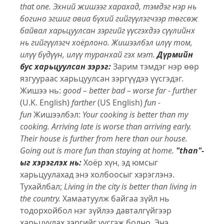
that one.
Эхний жишээг харахад, тэмдэг нэр нь
богино эгшиг авиа бүхий гийгүүлэгчээр төгсөж
байвал харьцуулсан зэргийг үүсгэхдээ сүүлийнх
нь гийгүүлэгч хоёрлоно. Жишээлбэл илүү том,
илүү бүдүүн, илүү туранхай гэх мэт.
Дүрмийн
бус харьцуулсан зэрэг:
Зарим тэмдэг нэр өөр
язгуураас харьцуулсан зэргүүдээ үүсгэдэг.
Жишээ нь:
good – better
bad – worse
far - further
(U.K. English)
farther
(US English)
fun -
fun
Жишээлбэл:
Your cooking is better than my
cooking.
Arriving late is worse than arriving early.
Their house is further from here than our house.
Going out is more fun than staying at home.
"than"-
ыг хэрэглэх нь:
Хоёр хүн, эд юмсыг
харьцуулахад энэ холбоосыг хэрэглэнэ.
Тухайлбал;
Living in the city is better than living in
the country.
Хамаатуулж байгаа зүйл нь
тодорхойбол нэг зүйлээ давталгүйгээр
харьцуулах зэргийг үүсгэж болно. Энэ