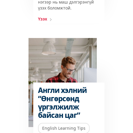
нэгээр нь маш дэлгэрэнгүй
үзэх боломжтой.
Үзэх
Англи хэлний
“Өнгөрсөнд
үргэлжилж
байсан цаг”
English Learning Tips