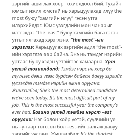
зэргийг ашиглах хоёр тохиолдоол бий. Тухайн
юмсыг ижил юмстай нь харьцуулахад илүү the
most буюу “хамгийн илүү” гэсэн утга
илэрхийлдэг. Юмс үзэгдлийн мөн чанарыг
илтгэхдээ “the least” буюу хамгийн бага гэсэн
утгыг ялгахад хэрэглэнэ.
"the most"-ын
хэрэглээ:
Харьцуулах зэргийн адил “the most”-
ийн хэрэглээ өөр байна. Энэ нь тэмдэг нэрийн
уртаас буюу хэдэн үетэйгээс хамаарна.
Урт
үетэй тохиолдолд:
Тэмдэг нэрс нь хоёр ба
түүнээс дээш үеээс бүрдсэн байвал давуу зэргийг
үүсгэхдээ тэмдэг нэрийн өмнө оруулна.
Жишээлбэл;
She’s the most determined candidate
we’ve seen today.
It’s the most difficult part of my
job.
This is the most successful year the company’s
ever had.
Богино үетэй тэмдэг нэрст –est
оруулах:
Нэг болон хоёр үетэй, сүүлчийн үе
нь –у-гаар төгссөн бол –est-ийг залгаж давуу
зэргийг үүсгэнэ. Жишээлбэл;
It’s the shortest