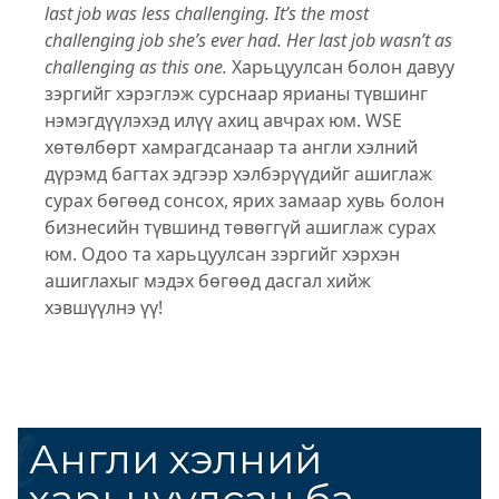
last job was less challenging.
It’s the most
challenging job she’s ever had.
Her last job wasn’t as
challenging as this one.
Харьцуулсан болон давуу
зэргийг хэрэглэж сурснаар ярианы түвшинг
нэмэгдүүлэхэд илүү ахиц авчрах юм. WSE
хөтөлбөрт хамрагдсанаар та англи хэлний
дүрэмд багтах эдгээр хэлбэрүүдийг ашиглаж
сурах бөгөөд сонсох, ярих замаар хувь болон
бизнесийн түвшинд төвөггүй ашиглаж сурах
юм. Одоо та харьцуулсан зэргийг хэрхэн
ашиглахыг мэдэх бөгөөд дасгал хийж
хэвшүүлнэ үү!