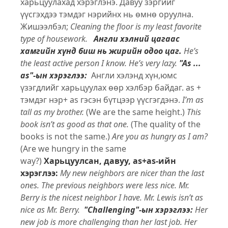
харьцуулахад хэрэглэнэ. Давуу зэргийг
үүсгэхдээ тэмдэг нэрийнх нь өмнө оруулна.
Жишээлбэл;
Cleaning the floor is my least favorite
type of housework.
Англи хэлний цагаас
хамгийн хүнд биш нь жирийн одоо цаг.
He’s
the least active person I know. He’s very lazy.
"As ...
as"-ын хэрэглээ:
Англи хэлэнд хүн,юмс
үзэгдлийг харьцуулах өөр хэлбэр байдаг. аs +
тэмдэг нэр+ аs гэсэн бүтцээр үүсгэгдэнэ.
I’m as
tall as my brother.
(We are the same height.)
This
book isn’t as good as that one.
(The quality of the
books is not the same.)
Are you as hungry as I am?
(Are we hungry in the same
way?)
Харьцуулсан, давуу, as+as-ийн
хэрэглээ:
My new neighbors are nicer than the last
ones.
The previous neighbors were less nice.
Mr.
Berry is the nicest neighbor I have.
Mr. Lewis isn’t as
nice as Mr. Berry.
"Challenging"-ын хэрэглээ:
Her
new job is more challenging than her last job.
Her