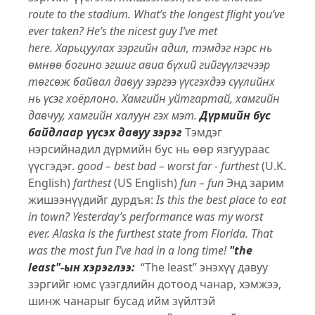
route to the stadium.
What’s the longest flight you’ve
ever taken?
He’s the nicest guy I’ve met
here.
Харьцуулах зэргийн адил, тэмдэг нэрс нь
өмнөө богино эгшиг авиа бүхий гийгүүлэгчээр
төгсөж байвал давуу зэргээ үүсгэхдээ сүүлийнх
нь үсэг хоёрлоно.
Хамгийн уйтгартай, хамгийн
давчуу, хамгийн халуун гэх мэт.
Дүрмийн бус
байдлаар үүсэх давуу зэрэг
Тэмдэг
нэрсийнадил дүрмийн бус нь өөр язгуураас
үүсгэдэг.
good – best
bad – worst
far - furthest
(U.K.
English)
farthest
(US English)
fun – fun
Энд зарим
жишээнүүдийг дурдъя:
Is this the best place to eat
in town?
Yesterday’s performance was my worst
ever.
Alaska is the furthest state from Florida.
That
was the most fun I’ve had in a long time!
"the
least"-ын хэрэглээ:
“The least” энэхүү давуу
зэргийг юмс үзэгдлийн дотоод чанар, хэмжээ,
шинж чанарыг бусад ийм зүйлтэй