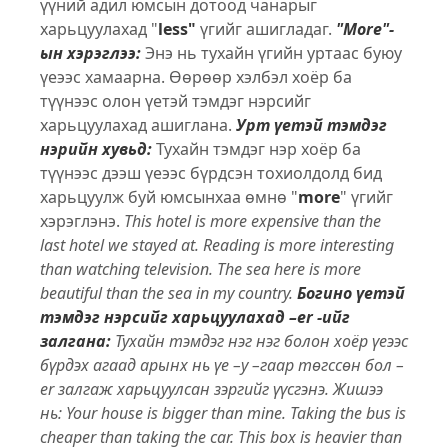
үүний адил юмсын дотоод чанарыг
харьцуулахад "
less"
үгийг ашигладаг.
"More"-
ын хэрэглээ:
Энэ нь тухайн үгийн уртаас буюу
үеээс хамаарна. Өөрөөр хэлбэл хоёр ба
түүнээс олон үетэй тэмдэг нэрсийг
харьцуулахад ашиглана.
Урт үетэй тэмдэг
нэрийн хувьд:
Тухайн тэмдэг нэр хоёр ба
түүнээс дээш үеээс бүрдсэн тохиолдолд бид
харьцуулж буй юмсынхаа өмнө "
more
" үгийг
хэрэглэнэ.
This hotel is more expensive than the
last hotel we stayed at.
Reading is more interesting
than watching television.
The sea here is more
beautiful than the sea in my country.
Богино үетэй
тэмдэг нэрсийг харьцуулахад –er -ийг
залгана:
Тухайн тэмдэг нэг нэг болон хоёр үеээс
бүрдэх агаад арынх нь үе –у –гаар төгссөн бол –
еr залгаж харьцуулсан зэргийг үүсгэнэ. Жишээ
нь:
Your house is bigger than mine.
Taking the bus is
cheaper than taking the car.
This box is heavier than