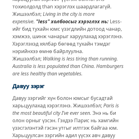
тохиолдолд than хэрэглэх шаардлагагүй.
Жишээлбэл;
Living in the city is more
expensive.
"less" холбоосыг хэрэглэх нь:
Less-
ийг бид тухайн юмс үзэгдлийн дотоод чанар,
хэмжээ, шинж чанарыг харуулахад хэрэглэнэ.
Хэрэглэхэд хялбар бөгөөд тухайн тэмдэг
нэрийнхээ өмнө байрлуулна.
Жишээлбэл;
Walking is less tiring than running.
Australia is less populated than China.
Hamburgers
are less healthy than vegetables.
Давуу зэрэг
Давуу зэргийг хүн болон юмсыг бусадтай
харьцуулахад хэрэглэнэ. Жишээлбэл;
Paris is
the most beautiful city I’ve ever seen.
Энэ нь би
олон орныг үзсэн. Гэхдээ Парис нь хамгийн
үзэсгэлэнтэй гэсэн утгыг илтгэж байгаа юм.
Харьцуулсан зэргийн адил үүсэх авч давуу