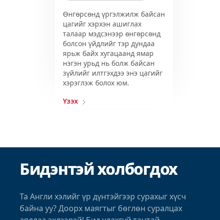
Өнгөрсөнд үргэлжилж байсан
цагийг хэрхэн ашиглах
талаар мэдсэнээр өнгөрсөнд
болсон үйдлийг тэр дундаа
ярьж байх хугацаанд ямар
нэгэн урьд нь болж байсан
зүйлийг илтгэхдээ энэ цагийг
хэрэглэж болох юм.
Үзэх
Бидэнтэй холбогдох
Та Англи хэлийг үр дүнтэйгээр сурахыг хүсч
байна уу? Доорх маягтыг бөглөн суралцах
аяллаа эхлээрэй! Бид удахгүй тантай