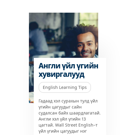
Англи үйл үгийн
хувиргалууд
English Learning Tips
Гадаад хэл сурахын тулд үйл
үгийн цагуудыг сайн
судалсан байх шаардлагатай.
Англи хэл үйл үгийн 13
цагтай. Wall Street English–т
үйл үгийн цагуудыг нэг