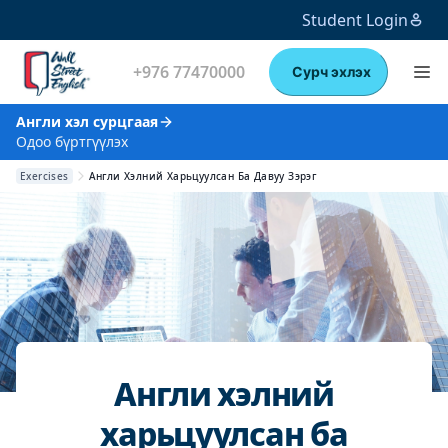
Student Login
+976 77470000
Сурч эхлэх
Англи хэл сурцгаая
Одоо бүртгүүлэх
Exercises
Англи Хэлний Харьцуулсан Ба Давуу Зэрэг
Англи хэлний
харьцуулсан ба