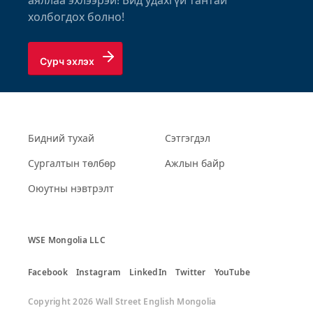
холбогдох болно!
Сурч эхлэх
Бидний тухай
Сэтгэгдэл
Сургалтын төлбөр
Ажлын байр
Оюутны нэвтрэлт
WSE Mongolia LLC
Facebook
Instagram
LinkedIn
Twitter
YouTube
Copyright 2026 Wall Street English Mongolia