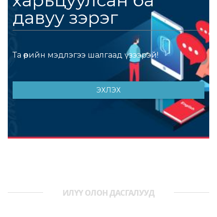
ИЛҮҮ ОЛОН ДАСГАЛУУД