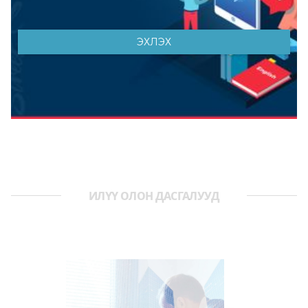
ИЛҮҮ ОЛОН ДАСГАЛУУД