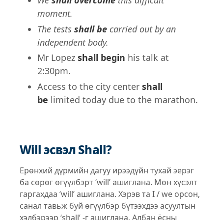
We
shall overcome
this difficult
moment.
The tests
shall be
carried out by an
independent body.
Mr Lopez
shall begin
his talk at
2:30pm.
Access to the city center
shall
be
limited today due to the marathon.
Will эсвэл Shall?
Ерөнхий дүрмийн дагуу ирээдүйн тухай эерэг
ба сөрөг өгүүлбэрт ‘will’ ашиглана. Мөн хүсэлт
гаргахдаа ‘will’ ашиглана. Хэрэв та I / we орсон,
санал тавьж буй өгүүлбэр бүтээхдээ асуултын
хэлбэрээр ‘shall’ -г ашиглана. Албан ёсны