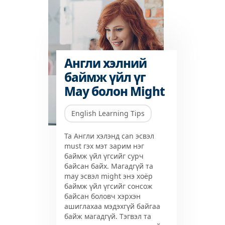
Англи хэлний
баймж үйл үг
May болон Might
English Learning Tips
Та Aнгли хэлэнд can эсвэл
must гэх мэт зарим нэг
баймж үйл үгсийг сурч
байсан байх. Магадгүй та
may эсвэл might энэ хоёр
баймж үйл үгсийг сонсож
байсан боловч хэрхэн
ашиглахаа мэдэхгүй байгаа
байж магадгүй. Тэгвэл та