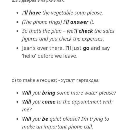
шийдвэрээ илэрхийлэх
I’
ll have
the vegetable soup please.
(The phone rings) I’
ll answer
it.
So that’s the plan – we’l
l check
the sales
figures and you check the expenses.
Jean’s over there. I’
ll
just
go
and say
‘hello’ before we leave.
d) to make a request - хүсэлт гаргахдаа
Will
you
bring
some more water please?
Will
you
come
to the appointment with
me?
Will
you
be
quiet please? I’m trying to
make an important phone call.