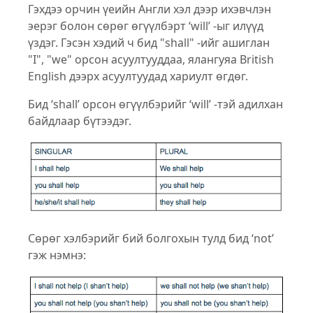
Гэхдээ орчин үеийн Aнгли хэл дээр ихэвчлэн
эерэг болон сөрөг өгүүлбэрт ‘will’ -ыг илүүд
үздэг. Гэсэн хэдий ч бид "shall" -ийг ашиглан
"I", "we" орсон асуултууддаа, ялангуяа British
English дээрх асуултуудад хариулт өгдөг.
Бид ‘shall’ орсон өгүүлбэрийг ‘will’ -тэй адилхан
байдлаар бүтээдэг.
Сөрөг хэлбэрийг бий болгохын тулд бид ‘not’
гэж нэмнэ: