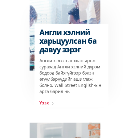
Англи хэлний
харьцуулсан ба
давуу зэрэг
Англи хэлээр анхлан ярьж
сурахад Англи хэлний дүрэм
бодоод байхгүйгээр бэлэн
өгүүлбэрүүдийг ашиглаж
болно. Wall Street English-ын
арга барил нь
Үзэх