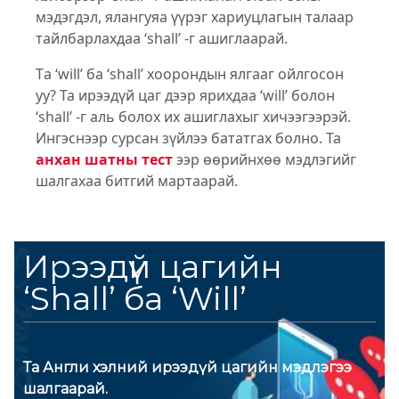
мэдэгдэл, ялангуяа үүрэг хариуцлагын талаар
тайлбарлахдаа ‘shall’ -г ашиглаарай.
Tа ‘will’ ба ‘shall’ хоорондын ялгааг ойлгосон
уу? Та ирээдүй цаг дээр ярихдаа ‘will’ болон
‘shall’ -г аль болох их ашиглахыг хичээгээрэй.
Ингэснээр сурсан зүйлээ бататгах болно. Та
анхан шатны тест
ээр өөрийнхөө мэдлэгийг
шалгахаа битгий мартаарай.