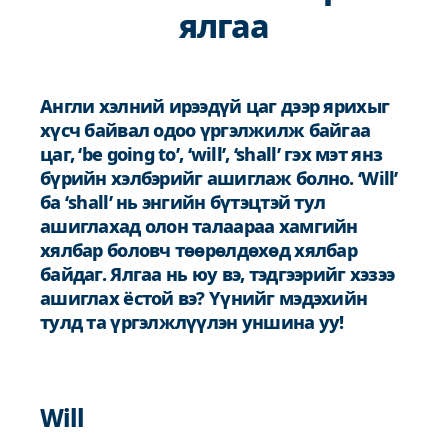
ялгаа
Англи хэлний ирээдүй цаг дээр ярихыг
хүсч байвал одоо үргэлжилж байгаа
цаг, ‘be going to’, ‘will’, ‘shall’ гэх мэт янз
бүрийн хэлбэрийг ашиглаж болно. ‘Will’
ба ‘shall’ нь энгийн бүтэцтэй тул
ашиглахад олон талаараа хамгийн
хялбар боловч төөрөлдөхөд хялбар
байдаг. Ялгаа нь юу вэ, тэдгээрийг хэзээ
ашиглах ёстой вэ? Үүнийг мэдэхийн
тулд та үргэлжлүүлэн уншина уу!
Will