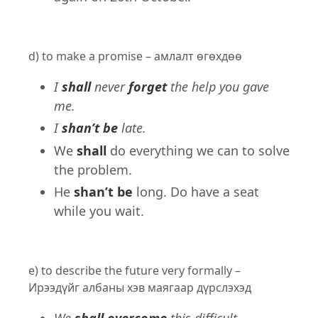
d) to make a promise – амлалт өгөхдөө
I
shall
never
forget
the help you gave
me.
I
shan’t be
late.
We
shall
do everything we can to solve
the problem.
He
shan’t be
long. Do have a seat
while you wait.
e) to describe the future very formally –
Ирээдүйг албаны хэв маягаар дүрслэхэд