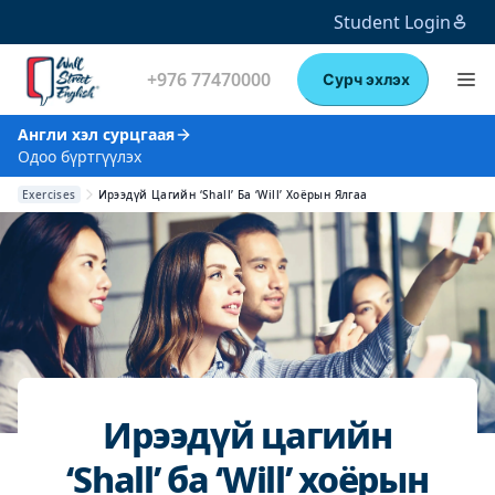
Student Login
+976 77470000
Сурч эхлэх
Англи хэл сурцгаая
Одоо бүртгүүлэх
Exercises
Ирээдүй Цагийн ‘Shall’ Ба ‘Will’ Хоёрын Ялгаа
Ирээдүй цагийн
‘Shall’ ба ‘Will’ хоёрын