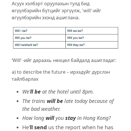
Асуух хэлбэрт оруулахын тулд бид
өгүүлбэрийн бүтцийг эргүүлж, 'will'-ийг
өгүүлбэрийн эхэнд ашиглана.
‘Will’ -ийг дараахь нөхцөл байдалд ашигладаг:
a) to describe the future – ирээдүйг дүрслэн
тайлбарлах
We’
ll be
at the hotel until 8pm.
The trains
will
be
late today because of
the bad weather.
How long
will
you
stay
in Hong Kong?
He’
ll send
us the report when he has