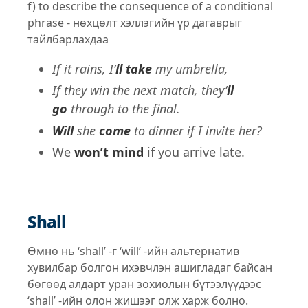
f) to describe the consequence of a conditional
phrase - нөхцөлт хэллэгийн үр дагаврыг
тайлбарлахдаа
If it rains, I’
ll take
my umbrella,
If they win the next match, they’
ll
go
through to the final.
Will
she
come
to dinner if I invite her?
We
won’t mind
if you arrive late.
Shall
Өмнө нь ‘shall’ -г ‘will’ -ийн альтернатив
хувилбар болгон ихэвчлэн ашигладаг байсан
бөгөөд алдарт уран зохиолын бүтээлүүдээс
‘shall’ -ийн олон жишээг олж харж болно.