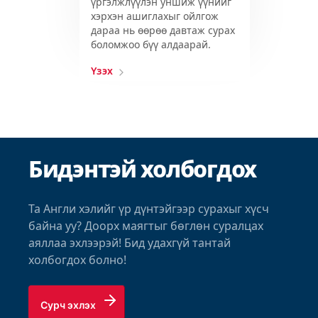
үргэлжлүүлэн уншиж үүнийг
хэрхэн ашиглахыг ойлгож
дараа нь өөрөө давтаж сурах
боломжоо бүү алдаарай.
Үзэх
Бидэнтэй холбогдох
Та Англи хэлийг үр дүнтэйгээр сурахыг хүсч
байна уу? Доорх маягтыг бөглөн суралцах
аяллаа эхлээрэй! Бид удахгүй тантай
холбогдох болно!
Сурч эхлэх