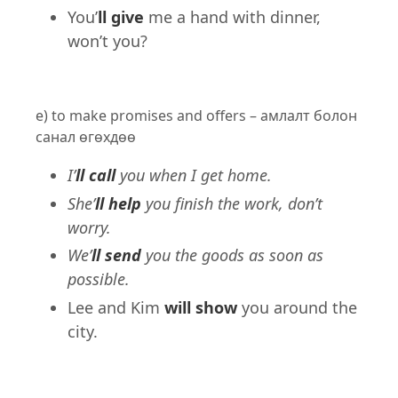
You’
ll give
me a hand with dinner,
won’t you?
e) to make promises and offers – амлалт болон
санал өгөхдөө
I’
ll call
you when I get home.
She’
ll help
you finish the work, don’t
worry.
We’
ll send
you the goods as soon as
possible.
Lee and Kim
will show
you around the
city.