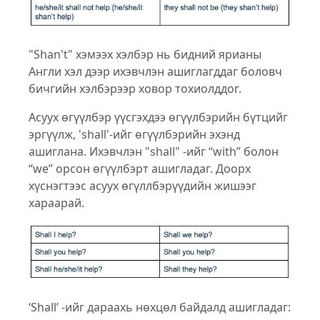
"Shan't" хэмээх хэлбэр нь бидний ярианы
Англи хэл дээр ихэвчлэн ашиглагддаг боловч
бичгийн хэлбэрээр ховор тохиолддог.
Асуух өгүүлбэр үүсгэхдээ өгүүлбэрийн бүтцийг
эргүүлж, 'shall'-ийг өгүүлбэрийн эхэнд
ашиглана. Ихэвчлэн "shall" -ийг “with” болон
“we” орсон өгүүлбэрт ашигладаг. Доорх
хүснэгтээс асуух өгүллбэрүүдийн жишээг
хараарай.
‘Shall’ -ийг дараахь нөхцөл байдалд ашигладаг: