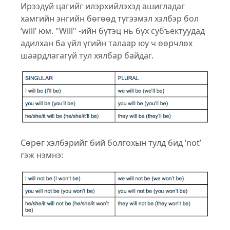
Ирээдүй цагийг илэрхийлэхэд ашигладаг
хамгийн энгийн бөгөөд түгээмэл хэлбэр бол
‘will’ юм. "Will" -ийн бүтэц нь бүх субъектуудад
адилхан ба үйл үгийн талаар юу ч өөрчлөх
шаардлагагүй тул хялбар байдаг.
Сөрөг хэлбэрийг бий болгохын тулд бид ‘not’
гэж нэмнэ: