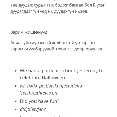
зөв дуудаж сурья гэж бодож байгаа бол R үсэг
дуудагддаггүй үед нь дуудахгүй ньзөв.
Зарим
жишээнүүд
Авиа зүйн дүрэмтэй холбоотой үгс орсон
зарим өгүүлбэрүүдийн жишээг доор оруулав.
We had a party at school yesterday to
celebrate Halloween.
wi: hədə ˈpɑːtiətskuːljestədeitə
ˈseləbreɪthæləʊˈiːn
Did you have fun?
dɪdjʊhəvfʌn?