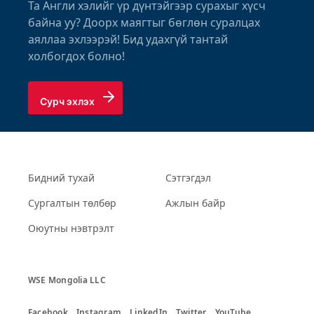
Та Англи хэлийг үр дүнтэйгээр сурахыг хүсч
байна уу? Доорх маягтыг бөглөн суралцах
аяллаа эхлээрэй! Бид удахгүй тантай
холбогдох болно!
Сурч эхлэх
Бидний тухай
Сэтгэгдэл
Сургалтын төлбөр
Ажлын байр
Оюутны нэвтрэлт
WSE Mongolia LLC
Facebook
Instagram
LinkedIn
Twitter
YouTube