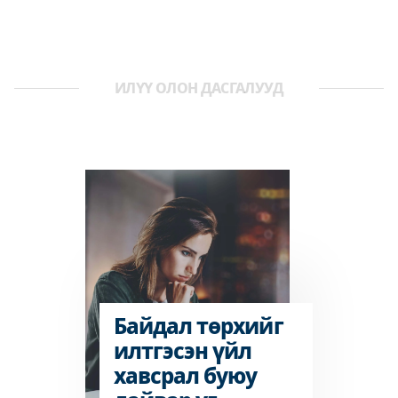
ИЛҮҮ ОЛОН ДАСГАЛУУД
Байдал төрхийг
илтгэсэн үйл
хавсрал буюу