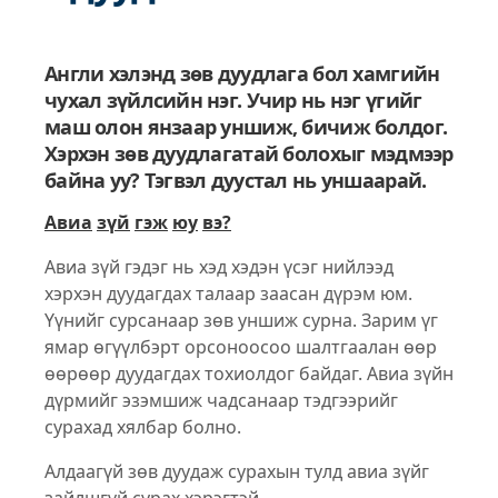
Англи хэлэнд зөв дуудлага бол хамгийн
чухал зүйлсийн нэг. Учир нь нэг үгийг
маш олон янзаар уншиж, бичиж болдог.
Хэрхэн зөв дуудлагатай болохыг мэдмээр
байна уу? Тэгвэл дуустал нь уншаарай.
Авиа
зүй
гэж
юу
вэ?
Авиа зүй гэдэг нь хэд хэдэн үсэг нийлээд
хэрхэн дуудагдах талаар заасан дүрэм юм.
Үүнийг сурсанаар зөв уншиж сурна. Зарим үг
ямар өгүүлбэрт орсоноосоо шалтгаалан өөр
өөрөөр дуудагдах тохиолдог байдаг. Авиа зүйн
дүрмийг эзэмшиж чадсанаар тэдгээрийг
сурахад хялбар болно.
Алдаагүй зөв дуудаж сурахын тулд авиа зүйг