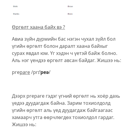
Өргөлт хаана байх вэ ?
Авиа зүйн дүрмийн бас нэгэн чухал зүйл бол
үгийн өргөлт болон даралт хаана байхыг
сурах явдал юм. Үг хэдэн ч үетэй байж болно.
Аль нэг үендээ өргөлт авсан байдаг. Жишээ нь:
pre
pare
/prɪ
ˈpeə
/
Дээрх prepare гэдэг үгний өргөлт нь хоёр дахь
үедээ дуудагдаж байна. Зарим тохиолдолд
үгийн өргөлт аль үед дуудагдаж байгаагаас
хамаарч утга өөрчлөгдөх тохиолдол гардаг.
Жишээ нь: