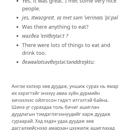
Yes, it was great. I met some very nice
people.
jes, ɪtwəzɡreɪt. aɪ met səm ˈverinaɪs ˈpiːpəl
Was there anything to eat?
wəzðeə ˈeniθɪŋtəiːt ?
There were lots of things to eat and
drink too.
ðeəwəlɒtsəvθɪŋstəiːtənddrɪŋktuː
Англи хэлээр зөв дуудаж, уншиж сурах нь ямар
их хэрэгтэйг энэхүү авиа зүйн дүрмийн
хичээлээс ойлгосон гэдэгт итгэлтэй байна.
Шинэ үг сурахдаа толь бичиг ашиглан
дуудлагын тэмдэглэгээнүүдийг харж дуудаж
сураарай. Хэд хэдэн удаа дуудаж зөв
дасгалхийснээр амархан цээжилж ашиглахад