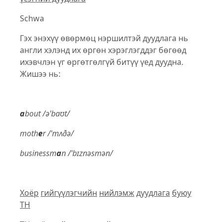
Schwa
Гэх энэхүү өвөрмөц нэршилтэй дуудлага нь
англи хэлэнд их өргөн хэрэглэгддэг бөгөөд
ихэвчлэн үг өргөтгөлгүй битүү үед дуудна.
Жишээ нь:
a
bout /əˈbaʊt/
moth
e
r /ˈmʌðə/
businessm
a
n /ˈbɪznəsmən/
Хоёр
гийгүүлэгчийн
нийлэмж
дуудлага
буюу
TH