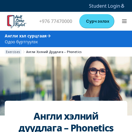
Student Login
+976 77470000
Сурч эхлэх
Англи хэл сурцгаая
Одоо бүртгүүлэх
Exercises
Англи Хэлний Дуудлага – Phonetics
Англи хэлний
дуудлага – Phonetics