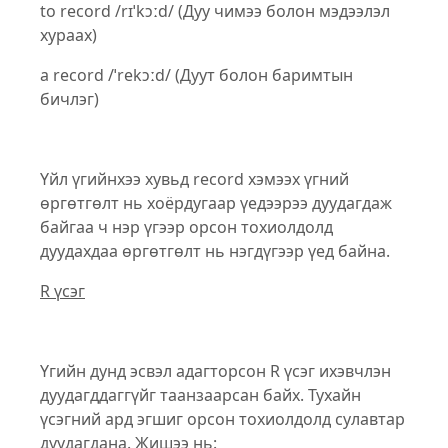
to record /rɪˈkɔːd/ (Дуу чимээ болон мэдээлэл
хураах)
a record /ˈrekɔːd/ (Дуут болон баримтын
бичлэг)
Үйл үгийнхээ хувьд record хэмээх үгний
өргөтгөлт нь хоёрдугаар үедээрээ дуудагдаж
байгаа ч нэр үгээр орсон тохиолдолд
дуудахдаа өргөтгөлт нь нэгдүгээр үед байна.
R үсэг
Үгийн дунд эсвэл адагторсон R үсэг ихэвчлэн
дуудагддаггүйг таанзаарсан байх. Тухайн
үсэгний ард эгшиг орсон тохиолдолд сулавтар
дуудагдана. Жишээ нь: