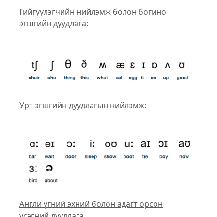
Гийгүүлэгчийн нийлэмж болон богино
эгшгийн дуудлага:
Урт эгшгийн дуудлагын нийлэмж:
Англи үгний эхний болон адагт орсон
үсэгний дуудлага