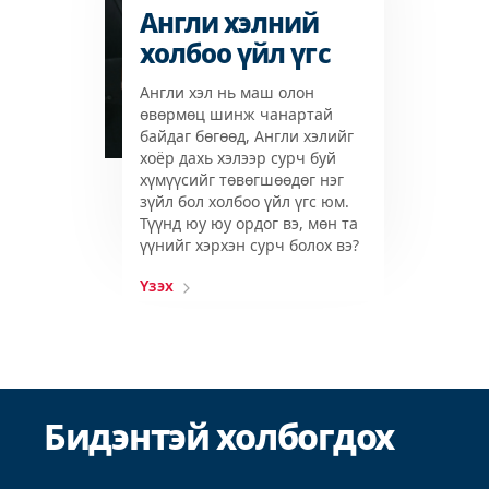
Англи хэлний
холбоо үйл үгс
Англи хэл нь маш олон
өвөрмөц шинж чанартай
байдаг бөгөөд, Англи хэлийг
хоёр дахь хэлээр сурч буй
хүмүүсийг төвөгшөөдөг нэг
зүйл бол холбоо үйл үгс юм.
Түүнд юу юу ордог вэ, мөн та
үүнийг хэрхэн сурч болох вэ?
Үзэх
Бидэнтэй холбогдох