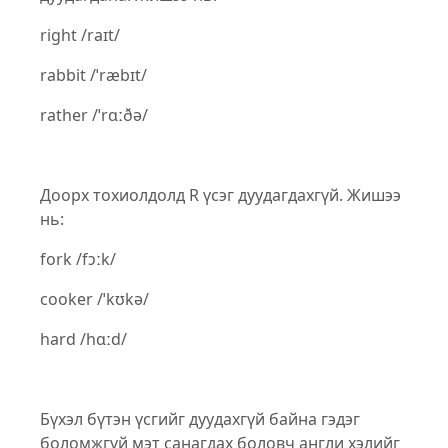
right /raɪt/
rabbit /ˈræbɪt/
rather /ˈrɑːðə/
Доорх тохиолдолд R үсэг дуудагдахгүй. Жишээ
нь:
fork /fɔːk/
cooker /ˈkʊkə/
hard /hɑːd/
Бүхэл бүтэн үсгийг дуудахгүй байна гэдэг
боломжгүй мэт санагдах боловч англи хэлийг