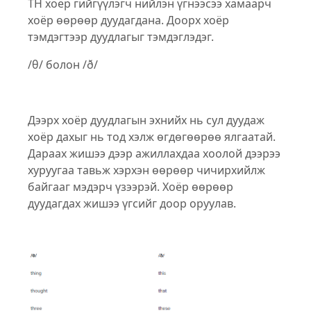
TH хоёр гийгүүлэгч нийлэн үгнээсээ хамаарч
хоёр өөрөөр дуудагдана. Доорх хоёр
тэмдэгтээр дуудлагыг тэмдэглэдэг.
/θ/ болон /ð/
Дээрх хоёр дуудлагын эхнийх нь сул дуудаж
хоёр дахыг нь тод хэлж өгдөгөөрөө ялгаатай.
Дараах жишээ дээр ажиллахдаа хоолой дээрээ
хуруугаа тавьж хэрхэн өөрөөр чичирхийлж
байгааг мэдэрч үзээрэй. Хоёр өөрөөр
дуудагдах жишээ үгсийг доор оруулав.