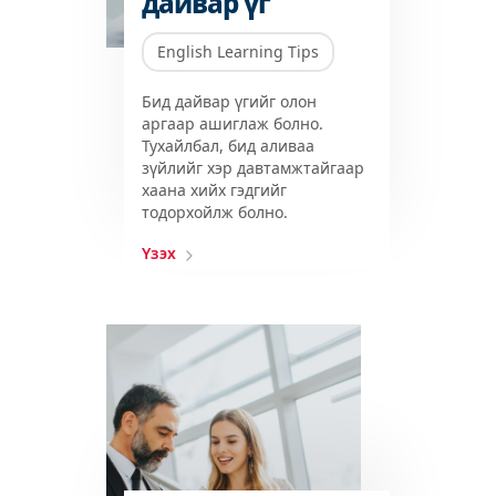
дайвар үг
English Learning Tips
Бид дайвар үгийг олон
аргаар ашиглаж болно.
Тухайлбал, бид аливаа
зүйлийг хэр давтамжтайгаар
хаана хийх гэдгийг
тодорхойлж болно.
Үзэх