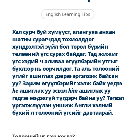
English Learning Tips
Хэл сурч буй хүмүүст, ялангуяа анхан
шатны сурагчдад тохиолддог
хүндрэлтэй зүйл бол төрөл бүрийн
төлөөний үгс сурах байдаг. Тэд жижиг
үгс хэдий ч аливаа өгүүлбэрийн утгыг
бүхлээр нь өөрчилдөг. Та аль төлөөний
үгийг ашиглах дээрээ эргэлзэж байсан
уу? Зарим өгүүлбэрийг хэлж байх үедээ
he
ашиглах уу эсвэл
him
ашиглах уу
гэдгээ мэдэхгүй түгдэрч байна уу? Тэгвэл
үргэлжлүүлэн уншиж Англи хэлний
бүхий л төлөөний үгсийг давтаарай.
Төлөөний үг гэж юу вэ?