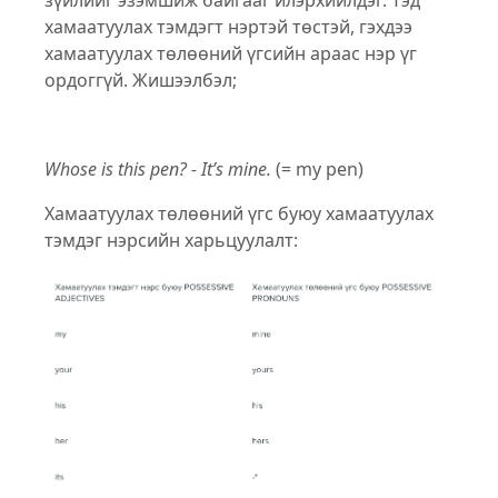
зүйлийг эзэмшиж байгааг илэрхийлдэг. Тэд
хамаатуулах тэмдэгт нэртэй төстэй, гэхдээ
хамаатуулах төлөөний үгсийн араас нэр үг
ордоггүй. Жишээлбэл;
Whose is this pen? - It’s mine.
(= my pen)
Хамаатуулах төлөөний үгс буюу хамаатуулах
тэмдэг нэрсийн харьцуулалт: