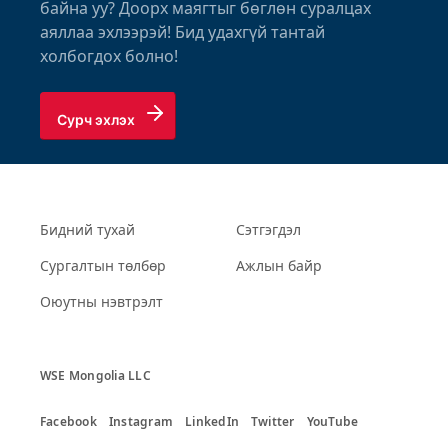
байна уу? Доорх маягтыг бөглөн суралцах
аяллаа эхлээрэй! Бид удахгүй тантай
холбогдох болно!
Сурч эхлэх
Бидний тухай
Сэтгэгдэл
Сургалтын төлбөр
Ажлын байр
Оюутны нэвтрэлт
WSE Mongolia LLC
Facebook
Instagram
LinkedIn
Twitter
YouTube