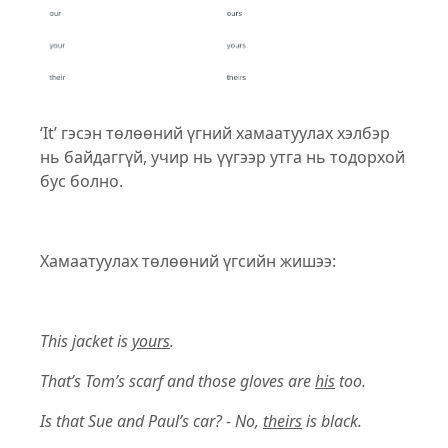
‘It’ гэсэн төлөөний үгний хамаатуулах хэлбэр
нь байдаггүй, учир нь үүгээр утга нь тодорхой
бус болно.
Хамаатуулах төлөөний үгсийн жишээ:
This jacket is
yours
.
That’s Tom’s scarf and those gloves are
his
too.
Is that Sue and Paul’s car? - No,
theirs
is black.