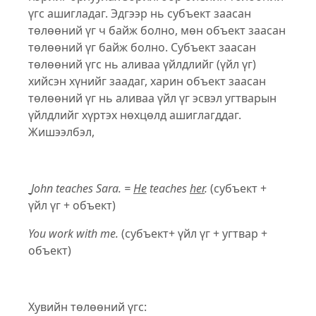
үгс ашигладаг. Эдгээр нь субъект заасан
төлөөний үг ч байж болно, мөн объект заасан
төлөөний үг байж болно. Субъект заасан
төлөөний үгс нь аливаа үйлдлийг (үйл үг)
хийсэн хүнийг заадаг, харин объект заасан
төлөөний үг нь аливаа үйл үг эсвэл угтварын
үйлдлийг хүртэх нөхцөлд ашиглагддаг.
Жишээлбэл,
John teaches Sara. =
He
teaches
her
.
(субъект +
үйл үг + объект)
You work with me.
(субъект+ үйл үг + угтвар +
объект)
Хувийн төлөөний үгс: