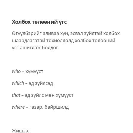
Холбох төлөөний үгс
Өгүүлбэрийг аливаа хүн, эсвэл зүйлтэй холбох
шаардлагатай тохиолдолд холбох төлөөний
үгс ашиглаж болдог.
who –
хүмүүст
which –
эд зүйлсэд
that –
эд зүйлс мөн хүмүүст
where –
газар, байршилд
Жишээ: