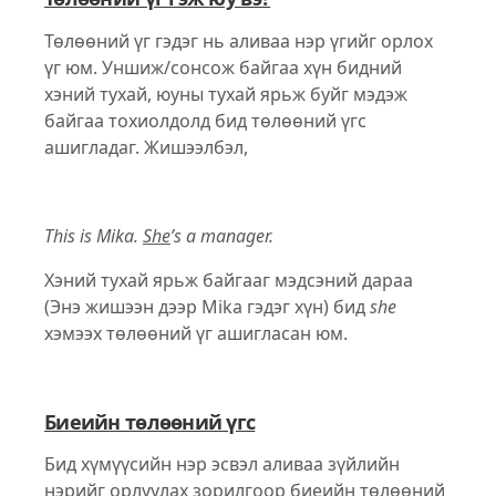
Төлөөний үг гэдэг нь аливаа нэр үгийг орлох
үг юм. Уншиж/сонсож байгаа хүн бидний
хэний тухай, юуны тухай ярьж буйг мэдэж
байгаа тохиолдолд бид төлөөний үгс
ашигладаг. Жишээлбэл,
This is Mika.
She
’s a manager.
Хэний тухай ярьж байгааг мэдсэний дараа
(Энэ жишээн дээр Mika гэдэг хүн) бид
she
хэмээх төлөөний үг ашигласан юм.
Биеийн төлөөний үгс
Бид хүмүүсийн нэр эсвэл аливаа зүйлийн
нэрийг орлуулах зорилгоор биеийн төлөөний