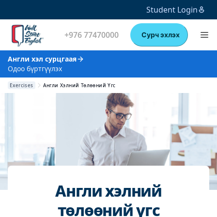
Student Login
+976 77470000
Сурч эхлэх
Англи хэл сурцгаая
Одоо бүртгүүлэх
Exercises
Англи Хэлний Төлөөний Үгс
Англи хэлний
төлөөний үгс