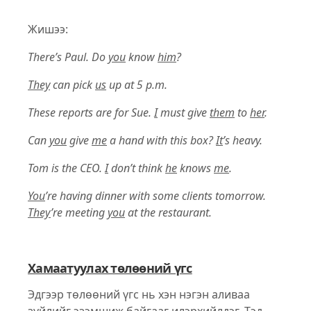
Жишээ:
There’s Paul. Do
you
know
him
?
They
can pick
us
up at 5 p.m.
These reports are for Sue.
I
must give
them
to
her
.
Can
you
give
me
a hand with this box?
It
’s heavy.
Tom is the CEO.
I
don’t think
he
knows
me
.
You
’re having dinner with some clients tomorrow.
They
’re meeting
you
at the restaurant.
Хамаатуулах төлөөний үгс
Эдгээр төлөөний үгс нь хэн нэгэн аливаа