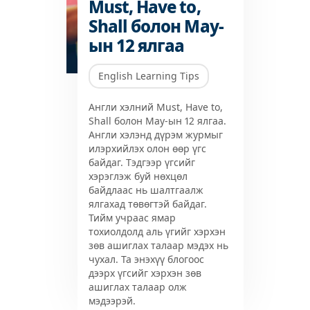
Must, Have to,
Shall болон May-
ын 12 ялгаа
English Learning Tips
Англи хэлний Must, Have to,
Shall болон May-ын 12 ялгаа.
Англи хэлэнд дүрэм журмыг
илэрхийлэх олон өөр үгс
байдаг. Тэдгээр үгсийг
хэрэглэж буй нөхцөл
байдлаас нь шалтгаалж
ялгахад төвөгтэй байдаг.
Тийм учраас ямар
тохиолдолд аль үгийг хэрхэн
зөв ашиглах талаар мэдэх нь
чухал. Та энэхүү блогоос
дээрх үгсийг хэрхэн зөв
ашиглах талаар олж
мэдээрэй.