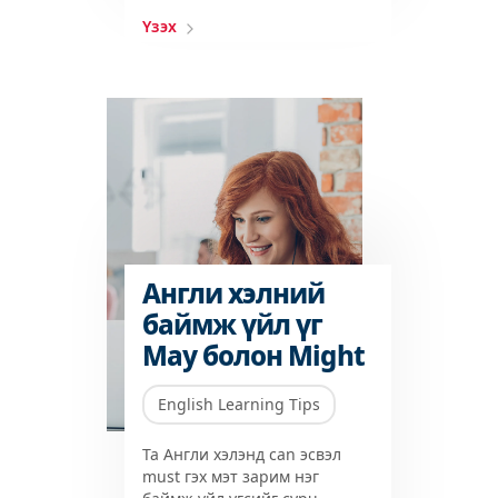
Үзэх
Англи хэлний
баймж үйл үг
May болон Might
English Learning Tips
Та Aнгли хэлэнд can эсвэл
must гэх мэт зарим нэг