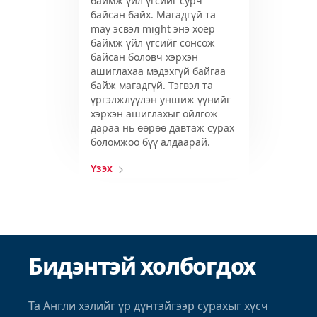
баймж үйл үгсийг сурч
байсан байх. Магадгүй та
may эсвэл might энэ хоёр
баймж үйл үгсийг сонсож
байсан боловч хэрхэн
ашиглахаа мэдэхгүй байгаа
байж магадгүй. Тэгвэл та
үргэлжлүүлэн уншиж үүнийг
хэрхэн ашиглахыг ойлгож
дараа нь өөрөө давтаж сурах
боломжоо бүү алдаарай.
Үзэх
Бидэнтэй холбогдох
Та Англи хэлийг үр дүнтэйгээр сурахыг хүсч