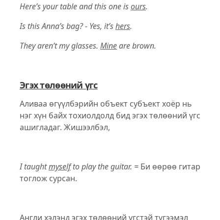
Here’s your table and this one is
ours
.
Is this Anna’s bag? - Yes, it’s
hers
.
They aren’t my glasses.
Mine
are brown.
Эгэх төлөөний үгс
Аливаа өгүүлбэрийн объект субъект хоёр нь
нэг хүн байх тохиолдолд бид эгэх төлөөний үгс
ашигладаг. Жишээлбэл,
I taught
myself
to play the guitar. =
Би өөрөө гитар
тоглож сурсан.
Англи хэлэнд эгэх төлөөний үгстэй түгээмэл