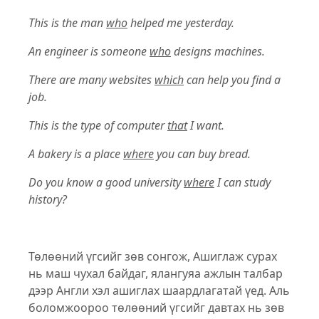
This is the man
who
helped me yesterday.
An engineer is someone
who
designs machines.
There are many websites
which
can help you find a
job.
This is the type of computer
that
I want.
A bakery is a place
where
you can buy bread.
Do you know a good university
where
I can study
history?
Төлөөний үгсийг зөв сонгож, Ашиглаж сурах
нь маш чухал байдаг, ялангуяа ажлын талбар
дээр Англи хэл ашиглах шаардлагатай үед. Аль
боломжоороо төлөөний үгсийг давтах нь зөв