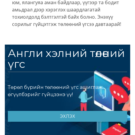
юм, ялангуяа аман байдлаар, үүгээр та бодит
амьдрал дээр хэрэглэх шаардлагатай
тохиолдолд бэлтгэлтэй байх болно. Энэхүү
сорилыг гүйцэтгэж төлөөний үгсээ давтаарай!