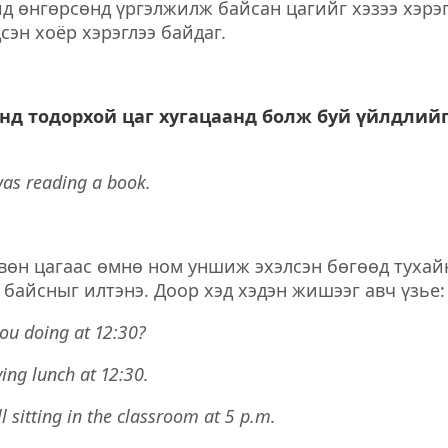
д өнгөрсөнд үргэлжилж байсан цагийг хэзээ хэрэг
сэн хоёр хэрэглээ байдаг.
өнд тодорхой цаг хугацаанд болж буй үйлдлийг
was reading a book.
вөн цагаас өмнө ном уншиж эхэлсэн бөгөөд тухай
байсныг илтэнэ. Доор хэд хэдэн жишээг авч үзье:
ou doing at 12:30?
ing lunch at 12:30.
ll sitting in the classroom at 5 p.m.