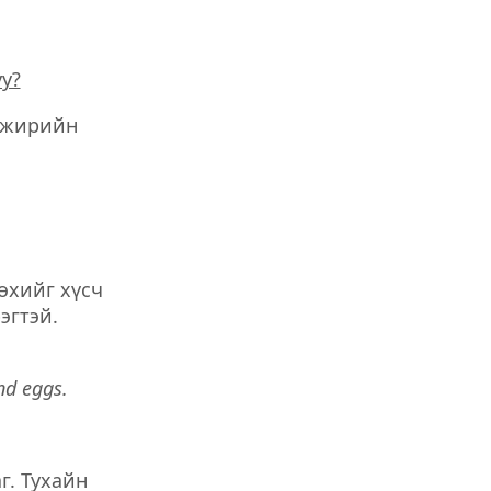
у?
э жирийн
өхийг хүсч
эгтэй.
d eggs.
г. Тухайн