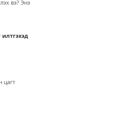
лэх вэ? Энэ
 илтгэхэд
н цагт