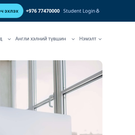
+976 77470000
Student Login
ч эхлэх
д
Англи хэлний түвшин
Нэмэлт