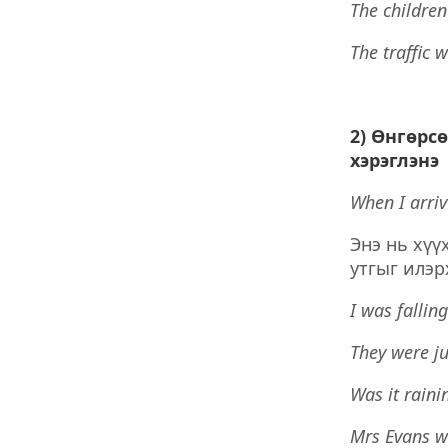
The children
The traffic 
2) Өнгөрс
хэрэглэнэ
When I arriv
Энэ нь хүү
утгыг илэр
I was fallin
They were ju
Was it rain
Mrs Evans w