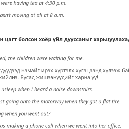
 were having tea at 4:30 p.m.
wasn’t moving at all at 8 a.m.
өн цагт болсон хоёр үйл дууссаныг харьцуулаха
ed, the children were waiting for me.
хдүүдээд намайг ирэх хүртэлх хугацаанд хүлээж ба
хийлнэ. Бусад жишээнүүдийг харна уу!
g asleep when I heard a noise downstairs.
st going onto the motorway when they got a flat tire.
ing when you went out?
as making a phone call when we went into her office.