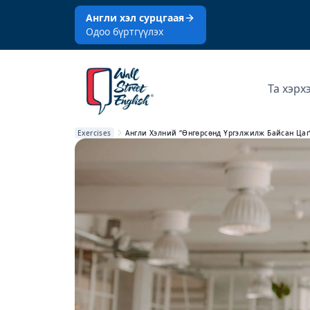
Англи хэл сурцгаая
Одоо бүртгүүлэх
Та хэрх
Exercises
Англи Хэлний “Өнгөрсөнд Үргэлжилж Байсан Цаг