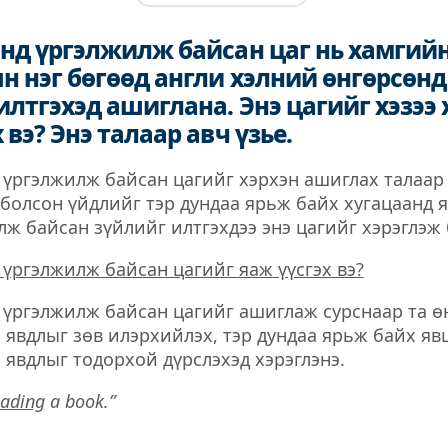
нд үргэлжилж байсан цаг нь хамгийн
н нэг бөгөөд англи хэлний өнгөрсөнд
илтгэхэд ашиглана. Энэ цагийг хэзээ 
 вэ? Энэ талаар авч үзье.
үргэлжилж байсан цагийг хэрхэн ашиглах талаар
болсон үйдлийг тэр дундаа ярьж байх хугацаанд 
лж байсан зүйлийг илтгэхдээ энэ цагийг хэрэглэж
үргэлжилж байсан цагийг яаж үүсгэх вэ?
 үргэлжилж байсан цагийг ашиглаж сурснаар та ө
 явдлыг зөв илэрхийлэх, тэр дундаа ярьж байх яв
 явдлыг тодорхой дүрслэхэд хэрэглэнэ.
eading
a book.”