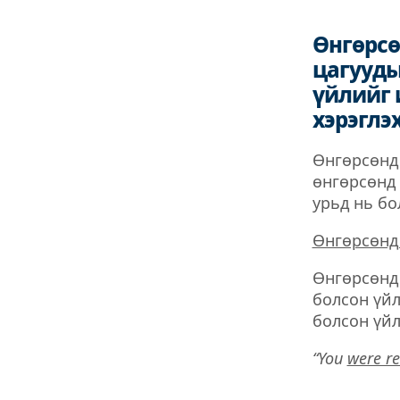
Өнгөрсө
цагууды
үйлийг 
хэрэглэх
Өнгөрсөнд 
өнгөрсөнд 
урьд нь бо
Өнгөрсөнд 
Өнгөрсөнд
болсон үйл
болсон үйл
“You
were r