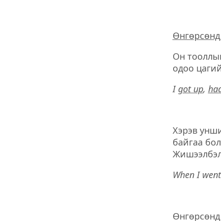
Өнгөрсөнд 
Он тооллы
одоо цагий
I
got up
,
ha
Хэрэв унши
байгаа бол
Жишээлбэл
When I went
Өнгөрсөнд 