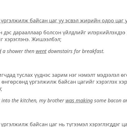
үргэлжилж байсан цаг уу эсвэл жирийн одоо цаг у
н дэс дарааллаар болсон үйлдлийг илэрхийлэхдэ
г хэрэглэнэ. Жишээлбэл;
d
a shower then
went
downstairs for breakfast.
гчдад туслах үүднэс зарим нэг нэмэлт мэдээлэл өг
 өнгөрсөнд үргэлжилж байсан цагийг хэрэглэх хэр
;
 into the kitchen, my brother
was making
some bacon an
үргэлжилж байсан цаг нь түгээмэл хэрэглэгддэг ца