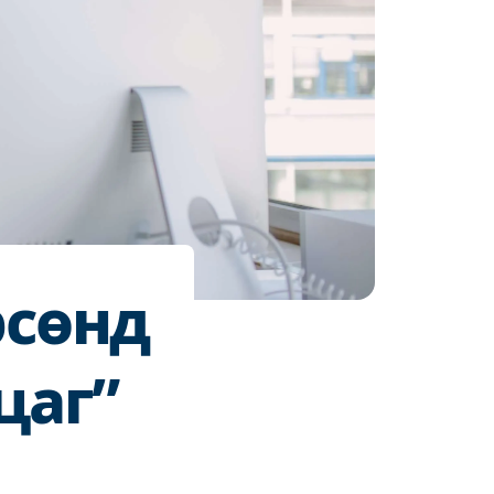
рсөнд
цаг”