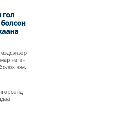
 гол
 болсон
хаана
 мэдсэнээр
ямар нэгэн
 болох юм.
нгөрсөнд
цдаа