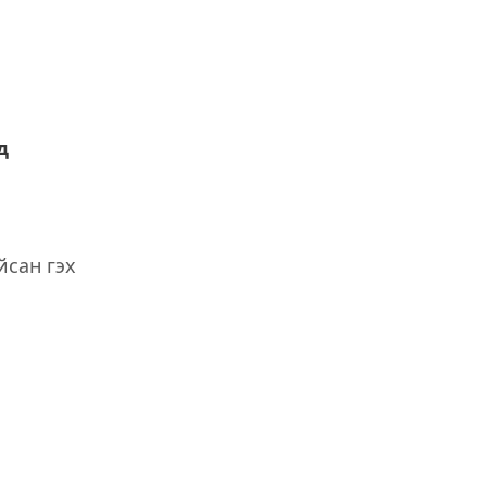
д
йсан гэх