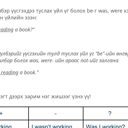
лбэр үүсгэхдээ туслах үйл үг болох be-г was, were х
н үйлийн эзэн:
eading
a book?”
үүлбэрийг үүсгэхийн тулд туслах үйл үг “be”-ийн өнг
лбар болох was, were- ийн араас not-ийг залгана.
 reading
a book.”
эгт дээрх зарим нэг жишээг үзнэ үү!