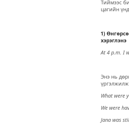
Тиймээс би
цагийн үнд
1) Өнгөрс
хэрэглэнэ
At 4 p.m. I 
Энэ нь дөр
үргэлжилж 
What were y
We were hav
Jana was sti