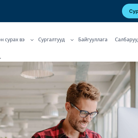
Сур
эн сурах вэ
Сургалтууд
Байгууллага
Салбаруу
”