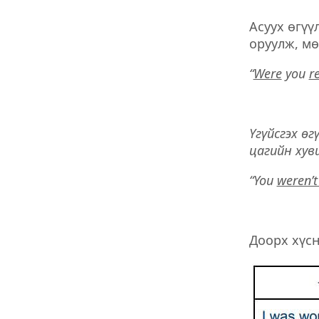
Асуух өгүү
оруулж, мө
“
Were
you
r
Үгүйсгэх өг
цагийн хуви
“You
weren’t
Доорх хүсн