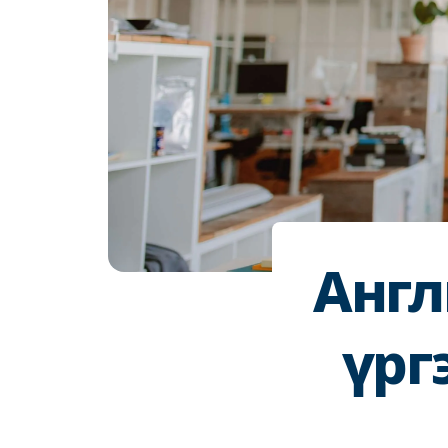
Англ
үрг