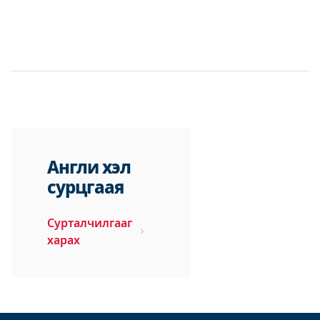
Англи хэл
сурцгаая
Сурталчилгааг
харах