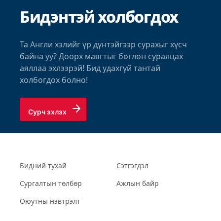
Бидэнтэй холбогдох
Та Англи хэлийг үр дүнтэйгээр сурахыг хүсч
байна уу? Доорх маягтыг бөглөн суралцах
аяллаа эхлээрэй! Бид удахгүй тантай
холбогдох болно!
Сурч эхлэх
Бидний тухай
Сэтгэгдэл
Сургалтын төлбөр
Ажлын байр
Оюутны нэвтрэлт