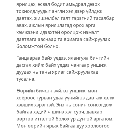
ярилцах, эсвэл бодит амьдрал дээрх
тохиолдлуудыг англи хэл дээр үйлдэж
давтах, жишээлбэл галт тэрэгний тасалбар
авах, ажлын ярилцлагад орох арга
хэмжээнд идэвхтэй оролцож нэмэлт
давтлага авснаар та яриагаа сайжруулах
боломжтой болно.
Ганцаараа байх үедээ, ялангуяа бичгийн
дасгал хийж байх үедээ чангаар уншиж
дуудах нь таны яриаг сайжруулахад
тусална.
Өөрийн бичсэн зүйлээ уншиж, мөн
хоёроос гурван удаа үүнийгээ давтаж хэлж
хэвших хэрэгтэй. Энэ нь сонин сонсогдож
байгаа хэдий ч шинэ хэл сурч, давхар
өөртөө итгэлтэй болох үр дүнтэй арга юм.
Мөн өөрийн ярьж байгаа дуу хоолоогоо