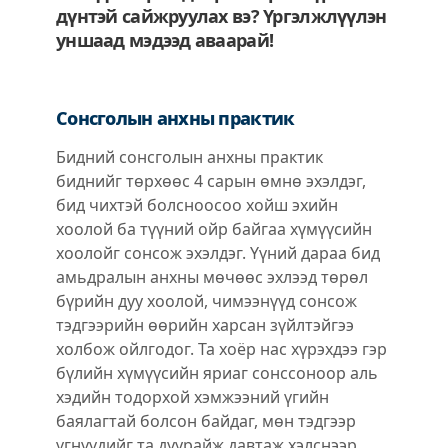
дүнтэй сайжруулах вэ? Үргэлжлүүлэн
уншаад мэдээд аваарай!
Сонсголын анхны практик
Бидний сонсголын анхны практик
биднийг төрхөөс 4 сарын өмнө эхэлдэг,
бид чихтэй болсноосоо хойш эхийн
хоолой ба түүний ойр байгаа хүмүүсийн
хоолойг сонсож эхэлдэг. Үүний дараа бид
амьдралын анхны мөчөөс эхлээд төрөл
бүрийн дуу хоолой, чимээнүүд сонсож
тэдгээрийн өөрийн харсан зүйлтэйгээ
холбож ойлгодог. Та хоёр нас хүрэхдээ гэр
бүлийн хүмүүсийн яриаг сонссоноор аль
хэдийн тодорхой хэмжээний үгийн
баялагтай болсон байдаг, мөн тэдгээр
үгнүүдийг та дуурайж давтаж хэлснээр