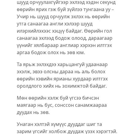
шууд орчуулахгүйгээр эхлээд хэдэн секунд
өөрийн ярих гэж буй зүйлээ тунгаана уу –
Учир нь шууд орчуулж эхлэх нь өөрийн
утга санаагаа англи хэлээр шууд
илэрхийлэхээс хэцүү байдаг. Өөрийн гол
санаагаа эхлээд бодож олоод, дараагаар
үүнийг хялбараар англиар хэрхэн илтгэх
аргаа бодож олох нь зөв юм.
Та ярьж эхлэхдээ харьцангуй удаанаар
эхэлж, эвээ олсны дараа нь аль болох
өөрийн хэвийн ярианы хурдаар илтгэх
оролдлого хийх нь зохимжтой байдаг.
Мөн өөрийн хэлж буй үгсээ бичсэн
маягаар нь бус, сонссон санамжаараа
дуудах нь зөв.
Унаган хэлтэй хүмүүс дууддаг шиг та
зарим үгсийг холбож дуудаж үзэх хэрэгтэй.