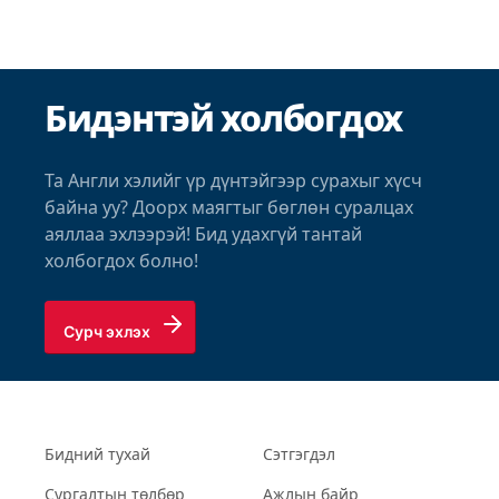
Бидэнтэй холбогдох
Та Англи хэлийг үр дүнтэйгээр сурахыг хүсч
байна уу? Доорх маягтыг бөглөн суралцах
аяллаа эхлээрэй! Бид удахгүй тантай
холбогдох болно!
Сурч эхлэх
Бидний тухай
Сэтгэгдэл
Сургалтын төлбөр
Ажлын байр