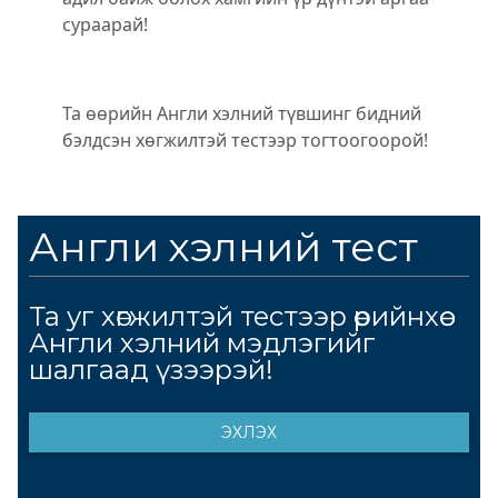
сураарай!
Та өөрийн Англи хэлний түвшинг бидний
бэлдсэн хөгжилтэй тестээр тогтоогоорой!