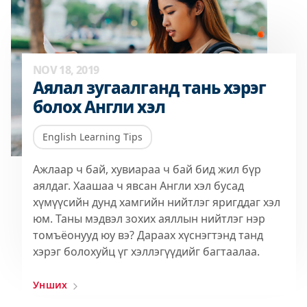
NOV 18, 2019
Аялал зугаалганд тань хэрэг
болох Англи хэл
English Learning Tips
Ажлаар ч бай, хувиараа ч бай бид жил бүр
аялдаг. Хаашаа ч явсан Англи хэл бусад
хүмүүсийн дунд хамгийн нийтлэг яригддаг хэл
юм. Таны мэдвэл зохих аяллын нийтлэг нэр
томъёонууд юу вэ? Дараах хүснэгтэнд танд
хэрэг болохуйц үг хэллэгүүдийг багтаалаа.
Унших