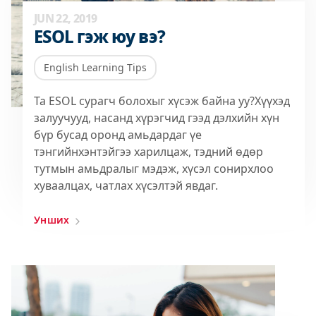
JUN 22, 2019
ESOL гэж юу вэ?
English Learning Tips
Та ESOL сурагч болохыг хүсэж байна уу?Хүүхэд
залуучууд, насанд хүрэгчид гээд дэлхийн хүн
бүр бусад оронд амьдардаг үе
тэнгийнхэнтэйгээ харилцаж, тэдний өдөр
тутмын амьдралыг мэдэж, хүсэл сонирхлоо
хуваалцах, чатлах хүсэлтэй явдаг.
Унших