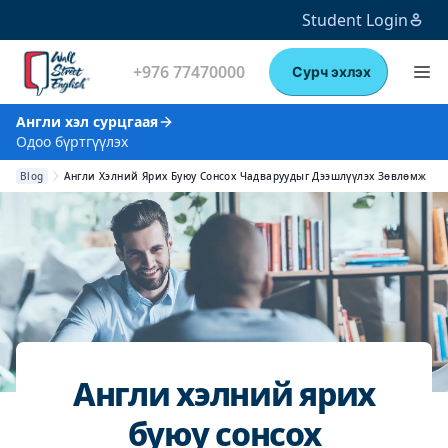
Student Login
+976 77470000
Сурч эхлэх
Англи хэл сурцгаая
Одоо бүртгүүлэх
Blog
Англи Хэлний Ярих Буюу Сонсох Чадваруудыг Дээшлүүлэх Зөвлөмж
Англи хэлний ярих
буюу сонсох