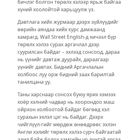
бичлэг болгон төрөлх хэлээр ярьж байгаа
хүний хоолойтой харьцуулж үз.
Давтлага хийх журмаар дээрх зүйлүүдийг
өөрийн аяндаа хийх курс дамжаанд
хамрагд. Wall Street English-д хичээл бүр
төрөлх хэлээ сурах аргачлал дээр
суурилсан байдаг – эхлээд сонсоод, дараа
нь үүнийг давтаж дуурайх, дараагаар
үүнийг давтах. Бидний Аргачлалын
холбоос луу орж бидний заах барилтай
танилцана уу.
Таны харснаар сонсох буюу ярих хэмээх
хоёр хэлний чадвар нь хоорондоо маш
ойрхон холбоотой байдаг бөгөөд хэл
сурахын эхлэл цэг нь байдаг. Дээрх
чийглүүл-гийг мөрдөж өнөөдрөөс эхлэн
Англи хэлийг төрөлх хэлээ сурч байгаатай
адил байж болох хамгийн үр дүнтэй аргаа