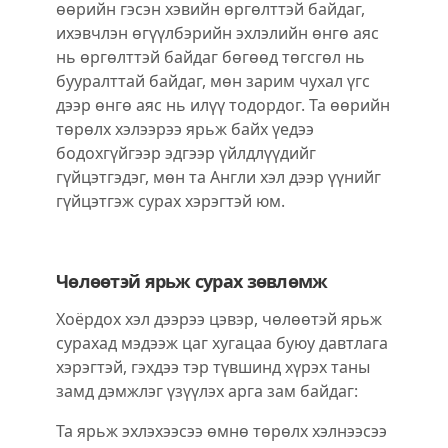
өөрийн гэсэн хэвийн өргөлттэй байдаг,
ихэвчлэн өгүүлбэрийн эхлэлийн өнгө аяс
нь өргөлттэй байдаг бөгөөд төгсгөл нь
бууралттай байдаг, мөн зарим чухал үгс
дээр өнгө аяс нь илүү тодордог. Та өөрийн
төрөлх хэлээрээ ярьж байх үедээ
бодохгүйгээр эдгээр үйлдлүүдийг
гүйцэтгэдэг, мөн та Англи хэл дээр үүнийг
гүйцэтгэж сурах хэрэгтэй юм.
Чөлөөтэй ярьж сурах зөвлөмж
Хоёрдох хэл дээрээ цэвэр, чөлөөтэй ярьж
сурахад мэдээж цаг хугацаа буюу давтлага
хэрэгтэй, гэхдээ тэр түвшинд хүрэх таны
замд дэмжлэг үзүүлэх арга зам байдаг:
Та ярьж эхлэхээсээ өмнө төрөлх хэлнээсээ