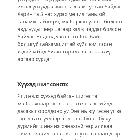
ихэнх үгнүүдээ зөв тод хэлж сурсан байдаг.
Харин та 3 нас хүрэх мөчид таны ой
санамж сайжирч, хялбархан үлгэр, болсон
явдлуудыг өөр цагаар хэлж чаддаг болсон
байдаг. Бодоод үзвэл энэ бол байж
болшгүй гайхамшигтай зүйл юм, гэсэн
хэдий ч бид бүхэн төрөлх хэлээ энэхүү
аргаар сурдаг.
Хүүхэд шиг сонсох
Яг л нялх хүүхэд байсан шигээ та
хялбархнаар зүгээр сонсох гэдэг зүйлд
дасахыг оролдоно уу. Энэ нь юу гэсэн үг вэ
гэвэл та өгүүлбэр болгоны бүтэц буюу
дүрмийг шинжиж хянахгүйгээр аливаа
чимээ, харилцан ярианы утга санаан дээр