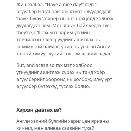
Жишээлбэл, “Have a nice day!” гэдэг
өгүүлбэр Ha va nais dei хэмээн дуудагддаг –
‘have’ буюу ‘a’ хоёр нь энэ нөхцөлд холбож
дуудагдсан юм. Мөн ярьж байх үедээ I’ve,
they’re, it’ll гэх мэт зарим үгсийн
товчилсон хэлбэрүүдийг ашиглах нь
зохимжтой байдаг, учир нь унаган Англи
хэлтэй хүмүүс үүнийг түгээмэл ашигладаг.
But, and эсвэл so гэх мэт холбоос
үгнүүдийг ашиглаж сурах нь танд хоёр
өгүүлбэрийг хооронд нь холбож, илүү урт
өгүүлбэр бүтээхэд туслах болно.
Хэрхэн давтах вэ?
Англи хэлний бүлгийн харилцан ярианы
хичээл, мөн аливаа сэдвийн тухай