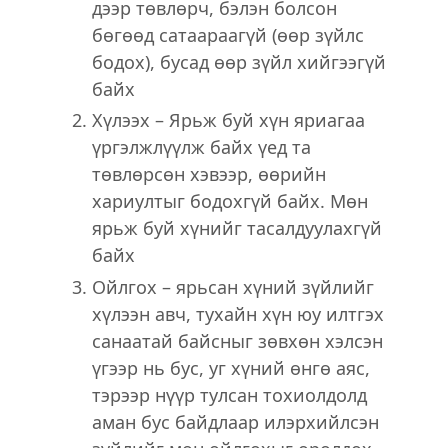
дээр төвлөрч, бэлэн болсон
бөгөөд сатаараагүй (өөр зүйлс
бодох), бусад өөр зүйл хийгээгүй
байх
Хүлээх – Ярьж буй хүн яриагаа
үргэлжлүүлж байх үед та
төвлөрсөн хэвээр, өөрийн
хариултыг бодохгүй байх. Мөн
ярьж буй хүнийг тасалдуулахгүй
байх
Ойлгох – ярьсан хүний зүйлийг
хүлээн авч, тухайн хүн юу илтгэх
санаатай байсныг зөвхөн хэлсэн
үгээр нь бус, уг хүний өнгө аяс,
тэрээр нүүр тулсан тохиолдолд
аман бус байдлаар илэрхийлсэн