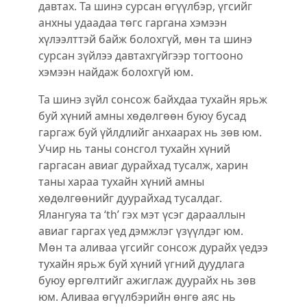
давтах. Та шинэ сурсан өгүүлбэр, үгсийг
анхны удаадаа төгс гаргана хэмээн
хүлээлттэй байж болохгүй, мөн та шинэ
сурсан зүйлээ давтахгүйгээр тогтооно
хэмээн найдаж болохгүй юм.
Та шинэ зүйл сонсож байхдаа тухайн ярьж
буй хүний амны хөдөлгөөн буюу бусад
гаргаж буй үйлдлийг анхаарах нь зөв юм.
Учир нь таны сонсгол тухайн хүний
гаргасан авиаг дурайхад тусалж, харин
таны хараа тухайн хүний амны
хөдөлгөөнийг дуурайхад тусалдаг.
Ялангуяа та ‘th’ гэх мэт үсэг дарааллын
авиаг гаргах үед дэмжлэг үзүүлдэг юм.
Мөн та аливаа үгсийг сонсож дурайх үедээ
тухайн ярьж буй хүний үгний дуудлага
буюу өргөлтийг ажиглаж дуурайх нь зөв
юм. Аливаа өгүүлбэрийн өнгө аяс нь