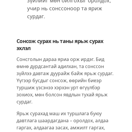
зүйлийг мөн ойлгохыг оролдох,
учир нь сонссоноор та яриж
сурдаг.
Сонсож сурах нь таны ярьж сурах
эхлэл
Сонсголын дараа яриа орж ирдэг. Бид
өмнө дурдсантай адилхан, та сонссон
зүйлээ давтаж дуурайж байж ярьж сурдаг.
Үүгээр бусдыг сонсож, өөрийн биеэр
туршиж үзсэнээ хэрхэн урт өгүүлбэр
зохиох, мөн болсон явдлын тухай ярьж
сурдаг.
Ярьж сурахад маш их туршлага буюу
давтлага шаардагдана – оролдох, алдаа
гаргах, алдаагаа засах, амжилт гаргах,