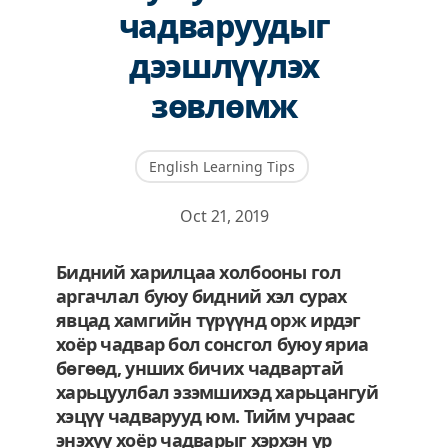
чадваруудыг
дээшлүүлэх
зөвлөмж
English Learning Tips
Oct 21, 2019
Бидний харилцаа холбооны гол
аргачлал буюу бидний
хэл
сурах
явцад хамгийн түрүүнд орж ирдэг
хоёр чадвар бол сонсгол буюу яриа
бөгөөд, унших бичих чадвартай
харьцуулбал эзэмшихэд харьцангуй
хэцүү чадварууд юм. Тийм учраас
энэхүү хоёр чадварыг хэрхэн үр