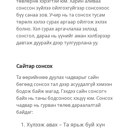
төвлөрнө хэрэгтэй юм. Харин аливаа
сонссон зүйлээ ойлгохгүйгээр сонсохоос
бүү санаа зов. Учир нь та сонсох тусам
төрөлх хэлээ сурах аргаар ойлгож эхлэх
болно. Хэл сурах аргачлалаа эхлээд
сонсгол, дараа нь үүнийг аман хэлбэрээр
давтаж дуурайх дээр тулгуурлана уу.
Сайтар сонсох
Та өөрийнхөө дуулах чадварыг сайн
бөгөөд сонсох тал дээр асуудалгүй хэмээн
бодож байж магад. Гэхдээ сайн сонсогч
байх нь таны бодсоноос хэцүү юм. Сонсох
чадвар нь гурван төлөв дараалалтай
байдаг:
Хүлээж авах – Tа ярьж буй хүн