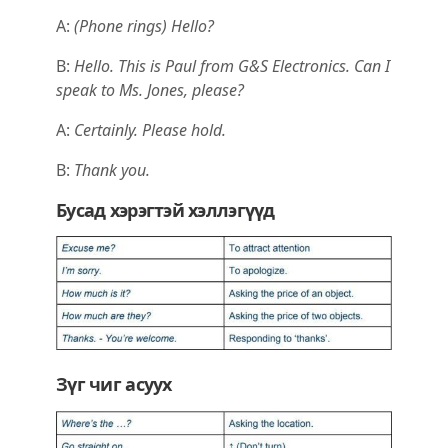
A:
(Phone rings) Hello?
B:
Hello. This is Paul from G&S Electronics. Can I
speak to Ms. Jones, please?
A:
Certainly. Please hold.
B:
Thank you.
Бусад хэрэгтэй хэллэгүүд
Зүг чиг асуух