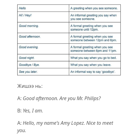
Жишээ нь:
A:
Good afternoon. Are you Mr. Philips?
B:
Yes, I am.
A:
Hello, my name’s Amy Lopez. Nice to meet
you.