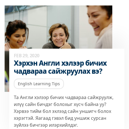
FEB 29, 2020
Хэрхэн Англи хэлээр бичих
чадвараа сайжруулах вэ?
English Learning Tips
Та Англи хэлээр бичих чадвараа сайжруулж,
илүү сайн бичдэг болохыг хүсч байна уу?
Хэрвээ тийм бол эхлээд сайн уншигч болох
хэрэгтэй. Яагаад гэвэл бид уншиж сурсан
зүйлээ бичгээр илэрхийлдэг.