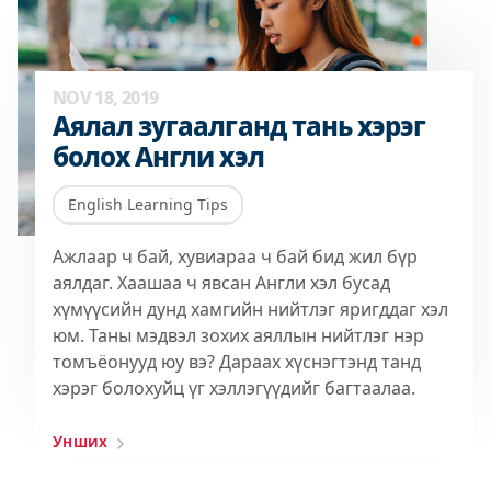
NOV 18, 2019
Аялал зугаалганд тань хэрэг
болох Англи хэл
English Learning Tips
Ажлаар ч бай, хувиараа ч бай бид жил бүр
аялдаг. Хаашаа ч явсан Англи хэл бусад
хүмүүсийн дунд хамгийн нийтлэг яригддаг хэл
юм. Таны мэдвэл зохих аяллын нийтлэг нэр
томъёонууд юу вэ? Дараах хүснэгтэнд танд
хэрэг болохуйц үг хэллэгүүдийг багтаалаа.
Унших