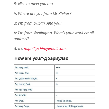
B:
Nice to meet you too.
A:
Where are you from Mr Philips?
B:
I’m from Dublin. And you?
A:
I’m from Wellington. What’s your work email
address?
B:
It’s
m.philips@myemail.com
.
‘How are you?’-д хариулах