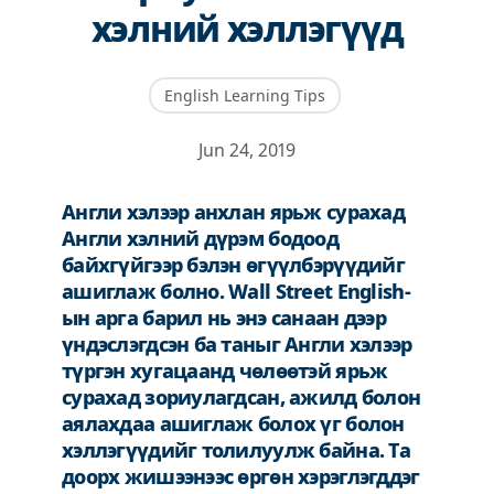
хэлний хэллэгүүд
English Learning Tips
Jun 24, 2019
Англи хэлээр анхлан ярьж сурахад
Англи хэлний дүрэм бодоод
байхгүйгээр бэлэн өгүүлбэрүүдийг
ашиглаж болно. Wall Street English-
ын арга барил нь энэ санаан дээр
үндэслэгдсэн ба таныг Англи хэлээр
түргэн хугацаанд чөлөөтэй ярьж
сурахад зориулагдсан, ажилд болон
аялахдаа ашиглаж болох үг болон
хэллэгүүдийг толилуулж байна. Та
доорх жишээнээс өргөн хэрэглэгддэг