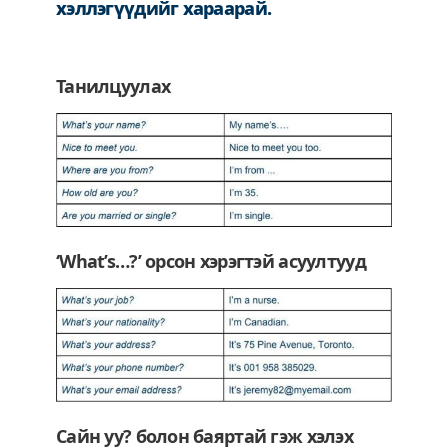
хэллэгүүдийг хараарай.
Танилцуулах
‘What’s…?’ орсон хэрэгтэй асуултууд
Сайн уу? болон баяртай гэж хэлэх