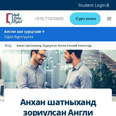
Student Login
+976 77470000
Сурч эхлэх
Англи хэл сурцгаая
Одоо бүртгүүлэх
Blog
Анхан Шатныханд Зориулсан Англи Хэлний Хэллэгүүд
Анхан шатныханд
зориулсан Англи