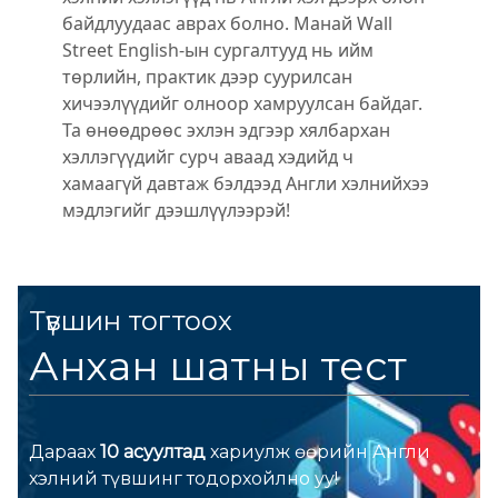
байдлуудаас аврах болно. Манай Wall
Street English-ын сургалтууд нь ийм
төрлийн, практик дээр суурилсан
хичээлүүдийг олноор хамруулсан байдаг.
Та өнөөдрөөс эхлэн эдгээр хялбархан
хэллэгүүдийг сурч аваад хэдийд ч
хамаагүй давтаж бэлдээд Англи хэлнийхээ
мэдлэгийг дээшлүүлээрэй!