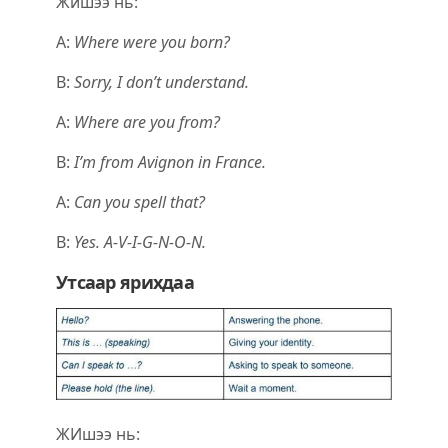
Жишээ нь:
A:
Where were you born?
B:
Sorry, I don’t understand.
A:
Where are you from?
B:
I’m from Avignon in France.
A:
Can you spell that?
B:
Yes. A-V-I-G-N-O-N.
Утсаар ярихдаа
ЖИшээ нь: