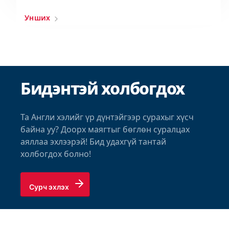
Унших
Бидэнтэй холбогдох
Та Англи хэлийг үр дүнтэйгээр сурахыг хүсч
байна уу? Доорх маягтыг бөглөн суралцах
аяллаа эхлээрэй! Бид удахгүй тантай
холбогдох болно!
Сурч эхлэх