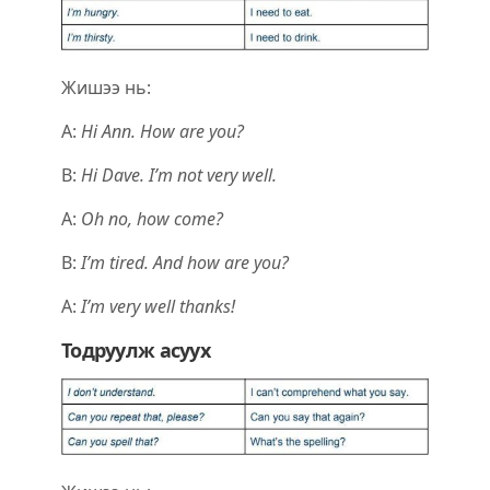
Жишээ нь:
A:
Hi Ann. How are you?
B:
Hi Dave. I’m not very well.
A:
Oh no, how come?
B:
I’m tired. And how are you?
A:
I’m very well thanks!
Тодруулж асуух