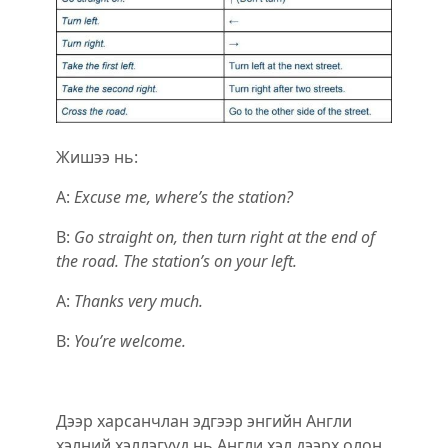
Жишээ нь:
A:
Excuse me, where’s the station?
B:
Go straight on, then turn right at the end of
the road. The station’s on your left.
A:
Thanks very much.
B:
You’re welcome.
Дээр харсанчлан эдгээр энгийн Англи
хэлний хэллэгүүд нь Англи хэл дээрх олон