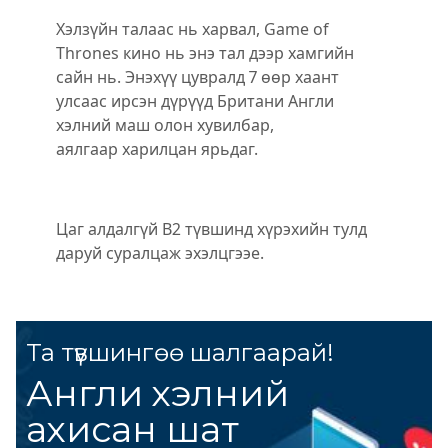
Хэлзүйн талаас нь харвал, Game of
Thrones кино нь энэ тал дээр хамгийн
сайн нь. Энэхүү цувралд 7 өөр хаант
улсаас ирсэн дүрүүд Британи Англи
хэлний маш олон хувилбар,
аялгаар харилцан ярьдаг.
Цаг алдалгүй B2 түвшинд хүрэхийн тулд
даруй суралцаж эхэлцгээе.