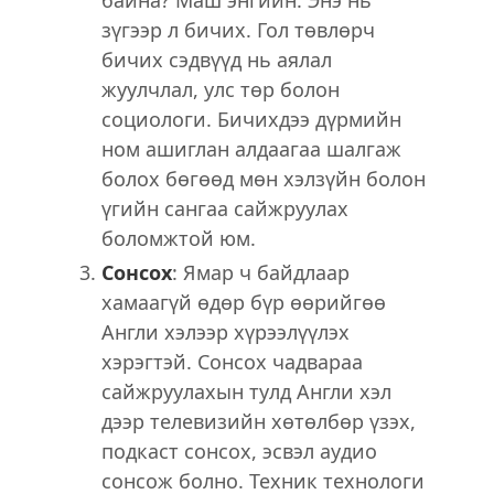
зүгээр л бичих. Гол төвлөрч
бичих сэдвүүд нь аялал
жуулчлал, улс төр болон
социологи. Бичихдээ дүрмийн
ном ашиглан алдаагаа шалгаж
болох бөгөөд мөн хэлзүйн болон
үгийн сангаа сайжруулах
боломжтой юм.
Сонсох
: Ямар ч байдлаар
хамаагүй өдөр бүр өөрийгөө
Англи хэлээр хүрээлүүлэх
хэрэгтэй. Сонсох чадвараа
сайжруулахын тулд Англи хэл
дээр телевизийн хөтөлбөр үзэх,
подкаст сонсох, эсвэл аудио
сонсож болно. Техник технологи