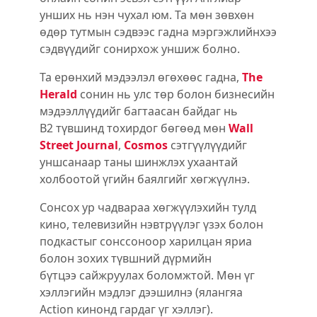
унших нь нэн чухал юм. Та мөн зөвхөн
өдөр тутмын сэдвээс гадна мэргэжлийнхээ
сэдвүүдийг сонирхож уншиж болно.
Та ерөнхий мэдээлэл өгөхөөс гадна,
The
Herald
сонин нь улс төр болон бизнесийн
мэдээллүүдийг багтаасан байдаг нь
B2 түвшинд тохирдог бөгөөд мөн
Wall
Street Journal
,
Cosmos
сэтгүүлүүдийг
уншсанаар таны шинжлэх ухаантай
холбоотой үгийн баялгийг хөгжүүлнэ.
Сонсох ур чадвараа хөгжүүлэхийн тулд
кино, телевизийн нэвтрүүлэг үзэх болон
подкастыг сонссоноор харилцан яриа
болон зохих түвшний дүрмийн
бүтцээ сайжруулах боломжтой. Мөн үг
хэллэгийн мэдлэг дээшилнэ (ялангяа
Action кинонд гардаг үг хэллэг).