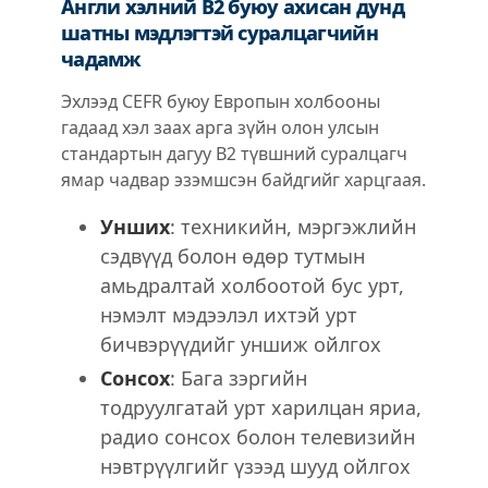
Англи хэлний B2 буюу ахисан дунд
шатны мэдлэгтэй суралцагчийн
чадамж
Эхлээд CEFR буюу Европын холбооны
гадаад хэл заах арга зүйн олон улсын
стандартын дагуу B2 түвшний суралцагч
ямар чадвар эзэмшсэн байдгийг харцгаая.
Унших
: техникийн, мэргэжлийн
сэдвүүд болон өдөр тутмын
амьдралтай холбоотой бус урт,
нэмэлт мэдээлэл ихтэй урт
бичвэрүүдийг уншиж ойлгох
Сонсох
: Бага зэргийн
тодруулгатай урт харилцан яриа,
радио сонсох болон телевизийн
нэвтрүүлгийг үзээд шууд ойлгох