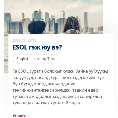
JUN 22, 2019
ESOL гэж юу вэ?
English Learning Tips
Та ESOL сурагч болохыг хүсэж байна уу?Хүүхэд
залуучууд, насанд хүрэгчид гээд дэлхийн хүн
бүр бусад оронд амьдардаг үе
тэнгийнхэнтэйгээ харилцаж, тэдний өдөр
тутмын амьдралыг мэдэж, хүсэл сонирхлоо
хуваалцах, чатлах хүсэлтэй явдаг.
Унших