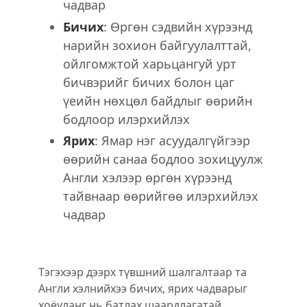
чадвар
Бичих
: Өргөн сэдвийн хүрээнд
нарийн зохион байгуулалттай,
ойлгомжтой харьцангуй урт
бичвэрийг бичих болон цаг
үеийн нөхцөл байдлыг өөрийн
бодлоор илэрхийлэх
Ярих
: Ямар нэг асуудалгүйгээр
өөрийн санаа бодлоо зохицуулж
Англи хэлээр өргөн хүрээнд
тайвнаар өөрийгөө илэрхийлэх
чадвар
Тэгэхээр дээрх түвшний шалгалтаар та
Англи хэлнийхээ бичих, ярих чадварыг
хоёуланг нь батлах шаардлагатай.