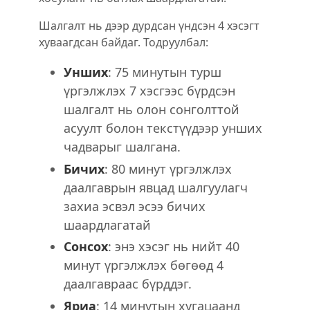
Шалгалт нь дээр дурдсан үндсэн 4 хэсэгт
хуваагдсан байдаг. Тодруулбал:
Унших
: 75 минутын турш
үргэлжлэх 7 хэсгээс бүрдсэн
шалгалт нь олон сонголттой
асуулт болон текстүүдээр унших
чадварыг шалгана.
Бичих
: 80 минут үргэлжлэх
даалгаврын явцад шалгуулагч
захиа эсвэл эсээ бичих
шаардлагатай
Сонсох
: энэ хэсэг нь нийт 40
минут үргэлжлэх бөгөөд 4
даалгавраас бүрддэг.
Яриа
: 14 минутын хугацаанд