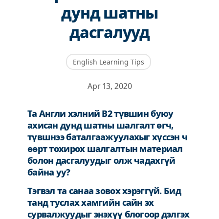
дунд шатны
дасгалууд
English Learning Tips
Apr 13, 2020
Та Англи хэлний B2 түвшин буюу
ахисан дунд шатны шалгалт өгч,
түвшнээ баталгаажуулахыг хүссэн ч
өөрт тохирох шалгалтын материал
болон дасгалуудыг олж чадахгүй
байна уу?
Тэгвэл та санаа зовох хэрэггүй. Бид
танд туслах хамгийн сайн эх
сурвалжуудыг энэхүү блогоор дэлгэх