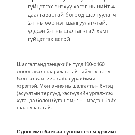
гүйцэтгэх энэхүү хэсэг нь нийт 4
даалгавартай бөгөөд шалгуулагч
2-г нь өөр нэг шалгуулагчтай,
үлдсэн 2-г нь шалгагчтай хамт
гүйцэтгэх ёстой.
Шалгалтанд тэнцэхийн тулд 190-с 160
оноог авах шаардлагатай тиймээс танд
бэлтгэх хамгийн сайн сурах бичиг
хэрэгтэй. Мөн өмнө нь шалгалтын бүтэц
(асуултын төрлүүд, хэсгүүдийн үргэлжлэх
хугацаа болон бүтэц г.м)-г нь мэдсэн байх
шаардлагатай.
Одоогийн байгаа түвшингээ мэдэхийг