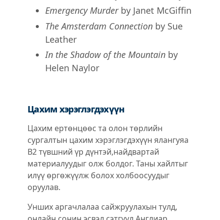
Emergency Murder
by Janet McGiffin
The Amsterdam Connection
by Sue
Leather
In the Shadow of the Mountain
by
Helen Naylor
Цахим хэрэглэгдэхүүн
Цахим ертөнцөөс та олон төрлийн
сургалтын цахим хэрэглэгдэхүүн ялангуяа
B2 түвшний үр дүнтэй,найдвартай
материалуудыг олж болдог. Таны хайлтыг
илүү өргөжүүлж болох холбоосуудыг
оруулав.
Унших аргачлалаа сайжруулахын тулд,
онлайн сонин эсвэл сэтгүүл Англиар