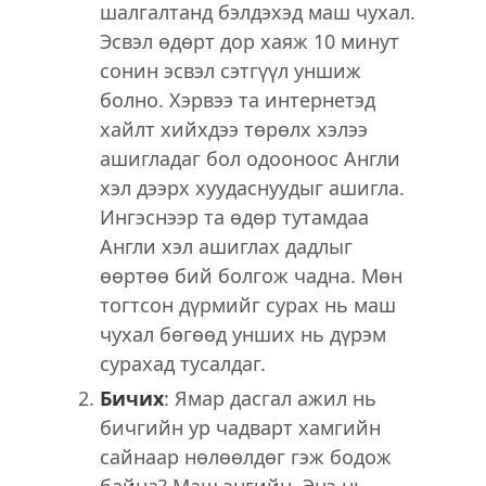
шалгалтанд бэлдэхэд маш чухал.
Эсвэл өдөрт дор хаяж 10 минут
сонин эсвэл сэтгүүл уншиж
болно. Хэрвээ та интернетэд
хайлт хийхдээ төрөлх хэлээ
ашигладаг бол одооноос Англи
хэл дээрх хуудаснуудыг ашигла.
Ингэснээр та өдөр тутамдаа
Англи хэл ашиглах дадлыг
өөртөө бий болгож чадна. Мөн
тогтсон дүрмийг сурах нь маш
чухал бөгөөд унших нь дүрэм
сурахад тусалдаг.
Бичих
: Ямар дасгал ажил нь
бичгийн ур чадварт хамгийн
сайнаар нөлөөлдөг гэж бодож
байна? Маш энгийн. Энэ нь