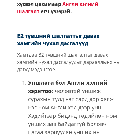
хүсвэл цахимаар
Англи хэлний
шалгалт
өгч үзээрэй.
B2 түвшний шалгалтыг давах
хамгийн чухал дасгалууд
Хамтдаа B2 түвшний шалгалтыг давах
хамгийн чухал дасгалуудыг дарааллынх нь
дагуу мэдэцгээе.
Уншлага бол Англи хэлний
хэрэглээ
: чөлөөтэй уншиж
сурахын тулд нэг сард дор хаяж
нэг ном Англи хэл дээр унш.
Хэдийгээр бидэнд төдийлөн ном
унших зав байдаггүй боловч
цагаа зарцуулан унших нь