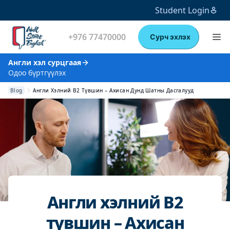
Student Login
+976 77470000
Сурч эхлэх
Англи хэл сурцгаая
Одоо бүртгүүлэх
Blog
Англи Хэлний B2 Түвшин – Ахисан Дунд Шатны Дасгалууд
Англи хэлний B2
түвшин – Ахисан