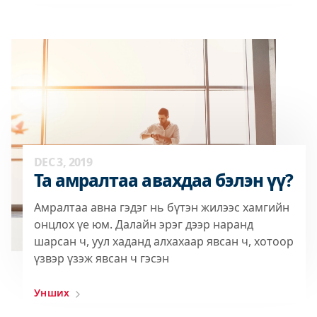
DEC 3, 2019
Та амралтаа авахдаа бэлэн үү?
Амралтаа авна гэдэг нь бүтэн жилээс хамгийн
онцлох үе юм. Далайн эрэг дээр наранд
шарсан ч, уул хаданд алхахаар явсан ч, хотоор
үзвэр үзэж явсан ч гэсэн
Унших