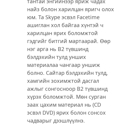
тантай энгийнээр яриж чадах
найз болон харилцан яригч олох
юм. Та Skype эсвэл Facetime
ашиглан хол байгаа хүнтэй ч
харилцан ярих боломжтой
гэдгийг битгий мартаарай. Өөр
нэг арга нь B2 түвшинд
бэлдэхийн тулд унших
материалаа чангаар уншиж
болно. Сайтар бэлдэхийн тулд,
хамгийн зохимжтой дасгал
ажлыг сонгосноор B2 түвшинд
хүрэх боломжтой. Мөн сурган
заах цахим материал нь (CD
эсвэл DVD) ярих болон сонсох
чадварыг дээшлүүлнэ.