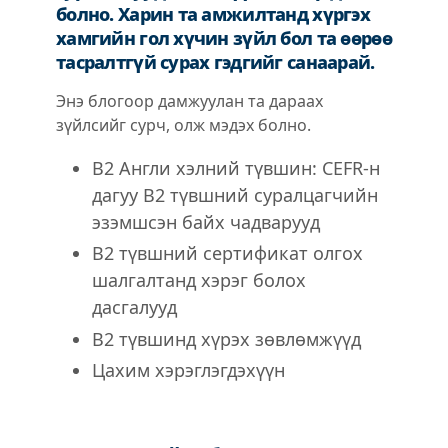
болно. Харин та амжилтанд хүргэх
хамгийн гол хүчин зүйл бол та өөрөө
тасралтгүй сурах гэдгийг санаарай.
Энэ блогоор дамжуулан та дараах
зүйлсийг сурч, олж мэдэх болно.
B2 Англи хэлний түвшин: CEFR-н
дагуу B2 түвшний суралцагчийн
эзэмшсэн байх чадварууд
B2 түвшний сертификат олгох
шалгалтанд хэрэг болох
дасгалууд
B2 түвшинд хүрэх зөвлөмжүүд
Цаxим хэрэглэгдэхүүн