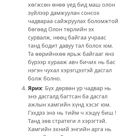
хөгжсөн өнөө үед бид маш олон
зүйлээр дамжуулан сонсох
чадвараа сайжруулах боломжтой
бөгөөд Олон төрлийн эх
сурвалж, нөөц байгаа учраас
танд бодит давуу тал болох юм.
Та өөрийнхөө ярьж байгааг янз
бүрээр хурааж авч бичих нь бас
нэгэн чухал хэрэгцээтэй дасгал
болж болно.
Ярих
: Бүx дөрвөн ур чадвар нь
энэ дасгалд багтсан ба дасгал
ажлын хамгийн хүнд хэсэг юм.
Гэхдээ энэ нь тийм ч хэцүү биш !
Танд зөв стратеги л хэрэгтэй.
Хамгийн эхний энгийн арга нь