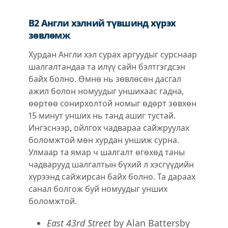
B2 Англи хэлний түвшинд хүрэх
зөвлөмж
Хурдан Англи хэл сурах аргуудыг сурснаар
шалгалтандаа та илүү сайн бэлтгэгдсэн
байх болно. Өмнө нь зөвлөсөн дасгал
ажил болон номуудыг уншихаас гадна,
өөртөө сонирхолтой номыг өдөрт зөвхөн
15 минут унших нь танд ашиг тустай.
Ингэснээр, ойлгох чадвараа сайжруулах
боломжтой мөн хурдан уншиж сурна.
Улмаар та ямар ч шалгалт өгөхөд таны
чадварууд шалгалтын бүхий л хэсгүүдийн
хүрээнд сайжирсан байх болно. Та дараах
санал болгож буй номуудыг унших
боломжтой.
East 43rd Street
by Alan Battersby