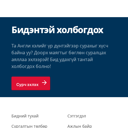
Бидэнтэй холбогдох
Та Англи хэлийг үр дүнтэйгээр сурахыг хүсч
байна уу? Доорх маягтыг бөглөн суралцах
аяллаа эхлээрэй! Бид удахгүй тантай
холбогдох болно!
Сурч эхлэх
Бидний тухай
Сэтгэгдэл
Сургалтын төлбөр
Ажлын байр