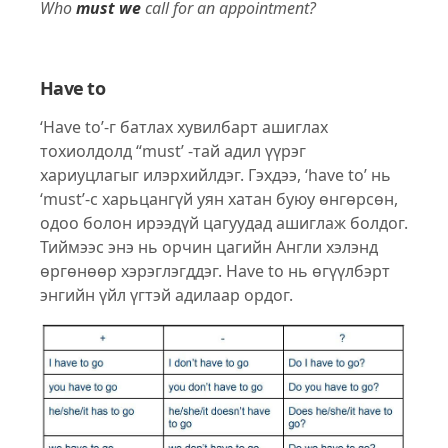
Who
must we
call for an appointment?
Have to
‘Have to’-г батлах хувилбарт ашиглах
тохиолдолд “must’ -тай адил үүрэг
хариуцлагыг илэрхийлдэг. Гэхдээ, ‘have to’ нь
‘must’-с харьцангүй уян хатан буюу өнгөрсөн,
одоо болон ирээдүй цагуудад ашиглаж болдог.
Тиймээс энэ нь орчин цагийн Англи хэлэнд
өргөнөөр хэрэглэгддэг. Have to нь өгүүлбэрт
энгийн үйл үгтэй адилаар ордог.