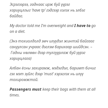
Эсрэгээрээ, гаднаас ирж буй үүрэг
хариуцлгыг ‘have tp’ гэдгээр хэлэх нь элбэг
байдаг.
My doctor told me I’m overweight and
I have to
go
on a diet.
(Энэ тохиолдолд эмч илүүдэл жинтэй байгааг
сануулсан учраас дэглэм барихаар шийдсэн. –
Гадны нөлөөн дээр тулгуурлаж буй үүрэг
хариуцлага)
Албан ёсны захирамж, мэдэгдэл, баримт бичиг
гэх мэт зүйлс дээр ‘must’ хэрэглэх нь илүү
тохиромжтой.
Passengers must
keep their bags with them at all
times.