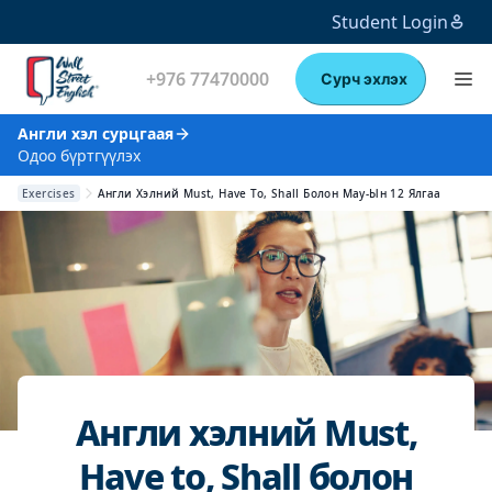
Student Login
+976 77470000
Сурч эхлэх
Англи хэл сурцгаая
Одоо бүртгүүлэх
Exercises
Англи Хэлний Must, Have To, Shall Болон May-Ын 12 Ялгаа
Англи хэлний Must,
Have to, Shall болон