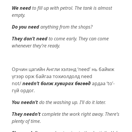
We need
to fill up with petrol. The tank is almost
empty.
Do you need
anything from the shops?
They don’t need
to come early. They can come
whenever they’re ready.
Орчин цагийн Англи хэлэнд ‘need’ нь баймж
үгээр орж байгаа тохиолдолд need
not/
needn’t болж хувирах бөгөөд
ардаа ‘to’-
гүй ордог.
You needn’t
do the washing up. I’ll do it later.
They needn’t
complete the work right away. There’s
plenty of time.