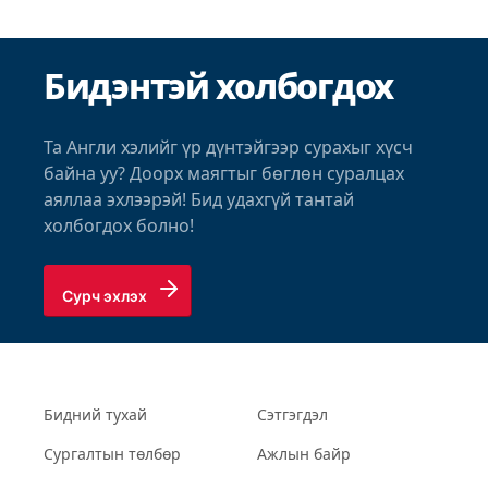
Бидэнтэй холбогдох
Та Англи хэлийг үр дүнтэйгээр сурахыг хүсч
байна уу? Доорх маягтыг бөглөн суралцах
аяллаа эхлээрэй! Бид удахгүй тантай
холбогдох болно!
Сурч эхлэх
Бидний тухай
Сэтгэгдэл
Сургалтын төлбөр
Ажлын байр