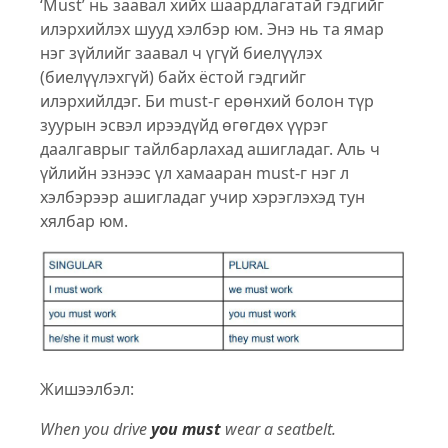
‘Must’ нь заавал хийх шаардлагатай гэдгийг
илэрхийлэх шууд хэлбэр юм. Энэ нь та ямар
нэг зүйлийг заавал ч үгүй биелүүлэх
(биелүүлэхгүй) байх ёстой гэдгийг
илэрхийлдэг. Би must-г ерөнхий болон түр
зуурын эсвэл ирээдүйд өгөгдөх үүрэг
даалгаврыг тайлбарлахад ашигладаг. Аль ч
үйлийн эзнээс үл хамааран must-г нэг л
хэлбэрээр ашигладаг учир хэрэглэхэд тун
хялбар юм.
Жишээлбэл:
When you drive
you must
wear a seatbelt.