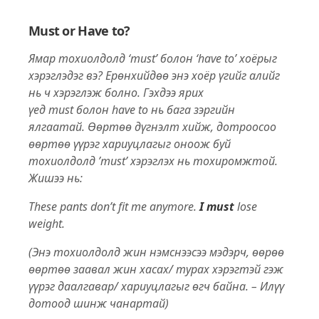
Must or Have to?
Ямар тохиолдолд ‘must’ болон ‘have to’ хоёрыг
хэрэглэдэг вэ?
Ерөнхийдөө энэ хоёр үгийг алийг
нь ч хэрэглэж болно. Гэхдээ ярих
үед must болон have to нь бага зэргийн
ялгаатай. Өөртөө дүгнэлт хийж, дотроосоо
өөртөө үүрэг хариуцлагыг оноож буй
тохиолдолд ’must’ хэрэглэх нь тохиромжтой.
Жишээ нь:
These pants don’t fit me anymore.
I must
lose
weight.
(Энэ тохиолдолд жин нэмснээсээ мэдэрч, өөрөө
өөртөө заавал жин хасах/ турах хэрэгтэй гэж
үүрэг даалгавар/ хариуцлагыг өгч байна. – Илүү
дотоод шинж чанартай)