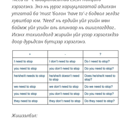
хэрэглэнэ. Энэ нь үүрэг хариуцлагатай адилхан
утгатай ба ‘must ’болон ‘have to’-г бодвол эелдэг
хувилбар юм. ‘Need’ нь ердийн үйл үгийн мөн
баймж үйл үгийн аль алинаар нь ашиглагддаг..
Ихэнх тохиолдолд жирийн үйл үгээр хэрэглэхдээ
доор дурьдсан бүтцээр хэрэглэнэ.
Жишээлбэл: