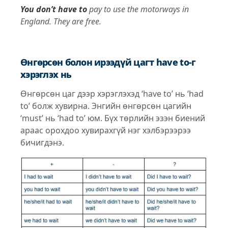
You don’t have to
pay to use the motorways in
England. They are free.
Өнгөрсөн болон ирээдүй цагт have to-г
хэрэглэх нь
Өнгөрсөн цаг дээр хэрэглэхэд ‘have to’ нь ‘had
to’ болж хувирна. Энгийн өнгөрсөн цагийн
‘must’ нь ‘had to’ юм. Бүх төрлийн эзэн биений
араас орохдоо хувирахгүй нэг хэлбэрээрээ
бичигдэнэ.