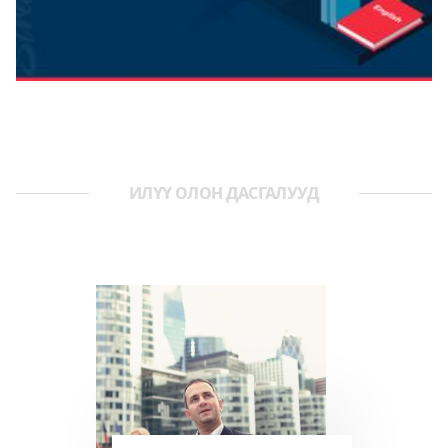
ИЛҮҮ ОЛОН ДАСГАЛУУД