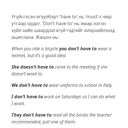
Үгүйсгэсэн өгүүлбэрт ‘have to’ нь ‘must’-с өөр
утгаар ордог. ‘Don’t have to’ нь ямар нэгэн
зүйл хийх шаардлагагүй гэдгийг илэрхийлэхэд
ашиглана. Жишээ нь:
When you ride a bicycle
you don’t have to
wear a
helmet, but it’s a good idea.
She doesn’t have to
come to the meeting if she
doesn’t want to.
We don’t have to
wear uniforms to school in Italy.
I don’t have to
work on Saturdays so I can do what
I want.
They don’t have to
read all the books the teacher
recommended, just one of them.