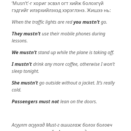
‘Musn’t’-г хориг эсвэл огт хийж болохгүй
гэдгийг илэрхийлэхэд хэрэглэнэ. Жишээ нь:
When the traffic lights are red
you mustn’t
go.
They mustn’t
use their mobile phones during
lessons.
We mustn’t
stand up while the plane is taking off.
I mustn’t
drink any more coffee, otherwise I won’t
sleep tonight.
She mustn’t
go outside without a jacket. It’s really
cold.
Passengers must not
lean on the doors.
Асуулт асуухад Must-г ашиглаж болох боловч