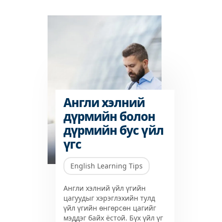
Англи хэлний
дүрмийн болон
дүрмийн бус үйл
үгс
English Learning Tips
Англи хэлний үйл үгийн
цагуудыг хэрэглэхийн тулд
үйл үгийн ѳнгѳрсѳн цагийг
мэддэг байх ёстой. Бүх үйл үг