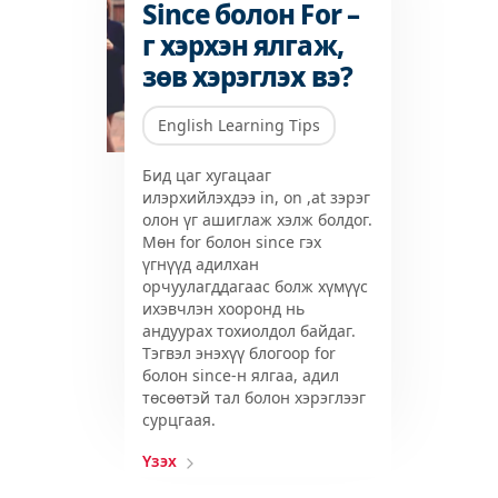
Since болон For –
г хэрхэн ялгаж,
зөв хэрэглэх вэ?
English Learning Tips
Бид цаг хугацааг
илэрхийлэхдээ in, on ,at зэрэг
олон үг ашиглаж хэлж болдог.
Мөн for болон since гэх
үгнүүд адилхан
орчуулагддагаас болж хүмүүс
ихэвчлэн хооронд нь
андуурах тохиолдол байдаг.
Тэгвэл энэхүү блогоор for
болон since-н ялгаа, адил
төсөөтэй тал болон хэрэглээг
сурцгаая.
Үзэх