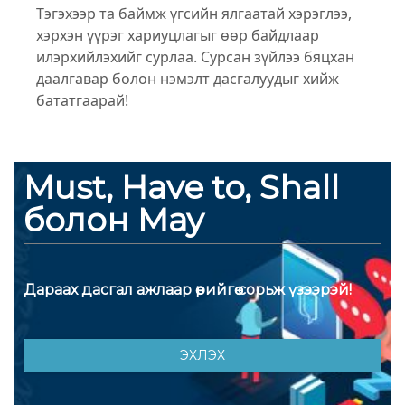
Тэгэхээр та баймж үгсийн ялгаатай хэрэглээ,
хэрхэн үүрэг хариуцлагыг өөр байдлаар
илэрхийлэхийг сурлаа. Сурсан зүйлээ бяцхан
даалгавар болон нэмэлт дасгалуудыг хийж
бататгаарай!