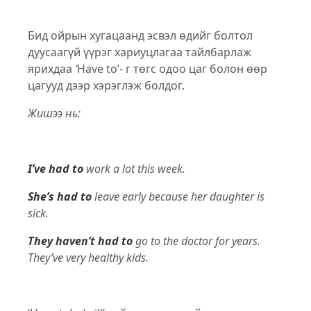
Бид ойрын хугацаанд эсвэл өдийг болтол
дуусаагүй үүрэг хариуцлагаа тайлбарлаж
ярихдаа
‘
Have to’- г төгс одоо цаг болон өөр
цагууд дээр хэрэглэж болдог.
Жишээ нь:
I’ve had to
work a lot this week.
She’s had to
leave early because her daughter is
sick.
They haven’t had to
go to the doctor for years.
They’ve very healthy kids.