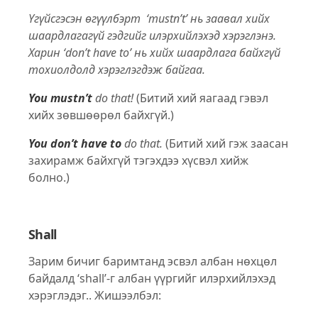
Үгүйсгэсэн өгүүлбэрт ‘mustn’t’ нь заавал хийх
шаардлагагүй гэдгийг илэрхийлэхэд хэрэглэнэ.
Харин ‘don’t have to’ нь хийх шаардлага байхгүй
тохиолдолд хэрэглэгдэж байгаа.
You mustn’t
do that!
(Битий хий яагаад гэвэл
хийх зөвшөөрөл байхгүй.)
You don’t have to
do that.
(Битий хий гэж заасан
захирамж байхгүй тэгэхдээ хүсвэл хийж
болно.)
Shall
Зарим бичиг баримтанд эсвэл албан нөхцөл
байдалд ‘shall’-г албан үүргийг илэрхийлэхэд
хэрэглэдэг.. Жишээлбэл: