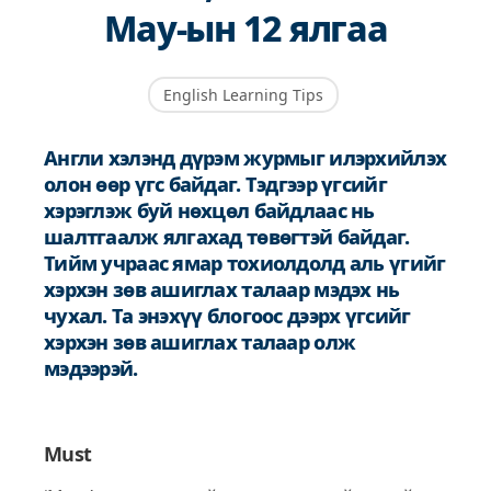
May-ын 12 ялгаа
English Learning Tips
Англи хэлэнд дүрэм журмыг илэрхийлэх
олон өөр үгс байдаг. Тэдгээр үгсийг
хэрэглэж буй нөхцөл байдлаас нь
шалтгаалж ялгахад төвөгтэй байдаг.
Тийм учраас ямар тохиолдолд аль үгийг
хэрхэн зөв ашиглах талаар мэдэх нь
чухал. Та энэхүү блогоос дээрх үгсийг
хэрхэн зөв ашиглах талаар олж
мэдээрэй.
Must