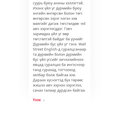
суурь буюу анхны хэллэгтэй.
Ихэнх үйл үг дүрмийн буюу
энгийн ѳнгѳрсѳн болон төгс
ѳнгѳрсѳн зэрэг нэгэн хэв
маягийг дагаж тѳгсгѳлдѳѳ -ed
авч хэрэглэгддэг. Гэвч
заримдаа үйл үг ѳѳр
тѳгсгѳлтэй байдаг ба үүнийг
‘Дүрмийн бус үйл үг’ гэнэ. Wall
Street English-д суралцсанаар
та дүрмийн болон дүрмийн
бус үйл үгсийг хичээлийнхээ
явцад суралцах ба ингэснээр
танд сурахад, тогтооход
хялбар болж байгаа юм.
Дараах хүснэгтэд бүх тѳрѳѳс
жишээ авч хэрхэн хэрэглэх,
санах талаар дурдсан байгаа.
Үзэх