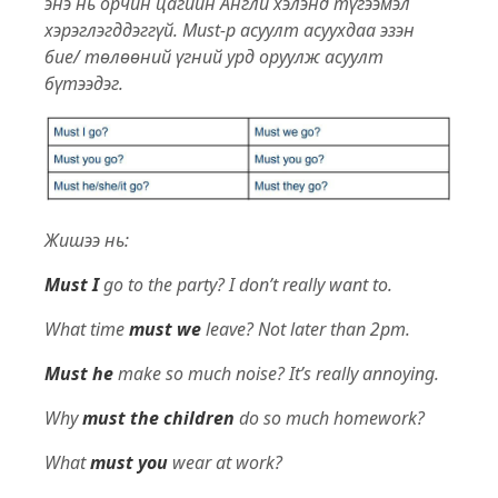
энэ нь орчин цагийн Англи хэлэнд түгээмэл
хэрэглэгддэггүй. Must-р асуулт асуухдаа эзэн
бие/ төлөөний үгний урд оруулж асуулт
бүтээдэг.
Жишээ нь:
Must I
go to the party? I don’t really want to.
What time
must we
leave? Not later than 2pm.
Must he
make so much noise? It’s really annoying.
Why
must the children
do so much homework?
What
must you
wear at work?