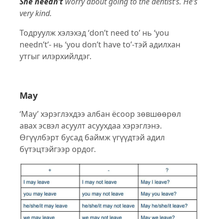
She needn’t
worry about going to the dentist’s. He’s
very kind.
Тодруулж хэлэхэд ‘don’t need to’ нь ‘you
needn’t’- нь ‘you don’t have to’-тэй адилхан
утгыг илэрхийлдэг.
May
‘May’ хэрэглэхдээ албан ёсоор зөвшөөрөл
авах эсвэл асуулт асуухдаа хэрэглэнэ.
Өгүүлбэрт бусад баймж үгүүдтэй адил
бүтэцтэйгээр ордог.