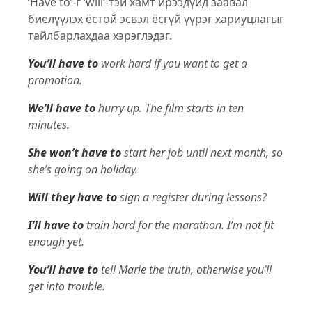
‘Have to’-г ‘will’-тэй хамт ирээдүйд заавал
биелүүлэх ёстой эсвэл ёсгүй үүрэг хариуцлагыг
тайлбарлахдаа хэрэглэдэг.
You’ll have to
work hard if you want to get a
promotion.
We’ll have to
hurry up. The film starts in ten
minutes.
She won’t have to
start her job until next month, so
she’s going on holiday.
Will they have to
sign a register during lessons?
I’ll have to
train hard for the marathon. I’m not fit
enough yet.
You’ll have to
tell Marie the truth, otherwise you’ll
get into trouble.