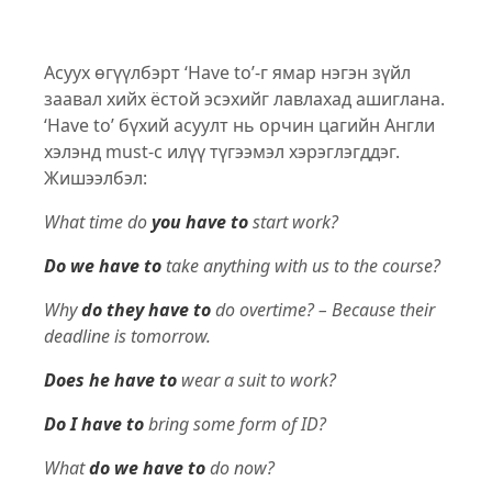
Асуух өгүүлбэрт ‘Have to’-г ямар нэгэн зүйл
заавал хийх ёстой эсэхийг лавлахад ашиглана.
‘Have to’ бүхий асуулт нь орчин цагийн Англи
хэлэнд must-с илүү түгээмэл хэрэглэгддэг.
Жишээлбэл:
What time do
you have to
start work?
Do
we have to
take anything with us to the course?
Why
do
they have to
do overtime? – Because their
deadline is tomorrow.
Does he have to
wear a suit to work?
Do I have to
bring some form of ID?
What
do we have to
do now?