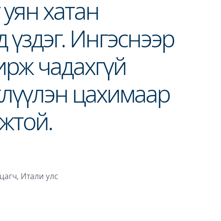
 уян хатан
 үздэг. Ингэснээр
ирж чадахгүй
жлүүлэн цахимаар
жтой.
лцагч, Итали улс