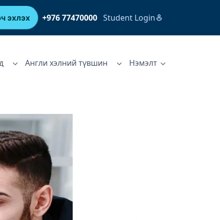
+976 77470000
Student Login
ч эхлэх
д
Англи хэлний түвшин
Нэмэлт