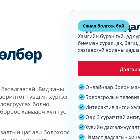
Бүрэн ханда
Санал болгож буй
Хамгийн бүрэн гүйцэд с
биечлэн суралцах, багш,
төлбөр
хязгааргүй ярианы дадла
Дэлгэрэ
Онлайнаар болон ман
ь баталгаатай. Бид таны
 зорилтот түвшин хүртэл
Боловсролын телевиз
ловсруулах болно.
Интерактив англи хэл
бөрөөс хамаарч хүн тус
Өөр 3 сурагчтай анги
Хувийн дасгалжуулалт
лзалтын цаг авч болохоос
Нэмэлт дадлагын хичэ
тын төв дээр шууд