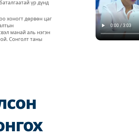
баталгаатай үр дүнд
оо хоногт дөрвөн цаг
галтын
свэл манай аль нэгэн
ой. Сонголт таны
лсон
онгох