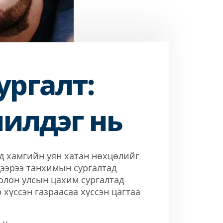
ургалт:
илдэг нь
нд хамгийн уян хатан нөхцөлийг
 дээрээ танхимын сургалтад
олон улсын цахим сургалтад
 хүссэн газраасаа хүссэн цагтаа