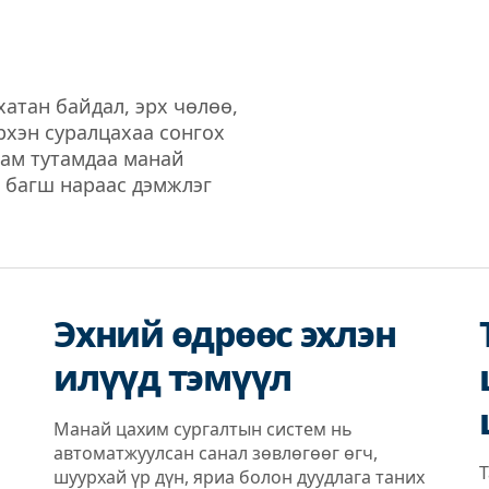
хатан байдал, эрх чөлөө,
хэрхэн суралцахаа сонгох
хам тутамдаа манай
 багш нараас дэмжлэг
Эхний өдрөөс эхлэн
илүүд тэмүүл
Манай цахим сургалтын систем нь
автоматжуулсан санал зөвлөгөөг өгч,
Т
шуурхай үр дүн, яриа болон дуудлага таних