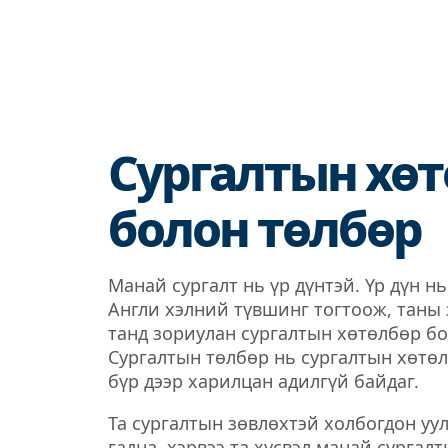
Сургалтын хө
болон төлбөр
Манай сургалт нь үр дүнтэй. Үр дүн н
Англи хэлний түвшинг тогтоож, таны
танд зориулан сургалтын хөтөлбөр бо
Сургалтын төлбөр нь сургалтын хөтөл
бүр дээр харилцан адилгүй байдаг.
Та сургалтын зөвлөхтэй холбогдон уу
гадна, хэрвээ та хүсвэл манай сургал