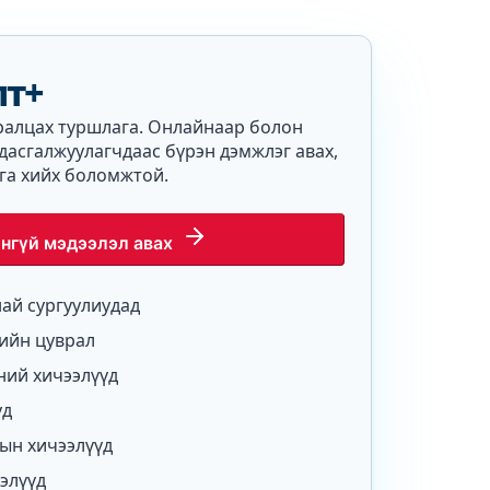
лт+
уралцах туршлага. Онлайнаар болон
 дасгалжуулагчдаас бүрэн дэмжлэг авах,
га хийх боломжтой.
нгүй мэдээлэл авах
ай сургуулиудад
ийн цуврал
ний хичээлүүд
уд
ын хичээлүүд
элүүд