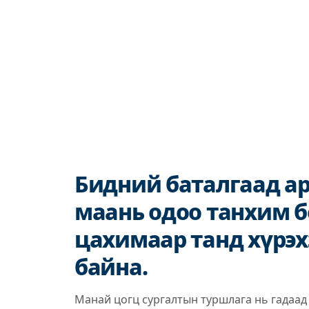
Бидний баталгаад ар
маань одоо танхим 
цахимаар танд хүрэх
байна.
Манай цогц сургалтын туршлага нь гадаа