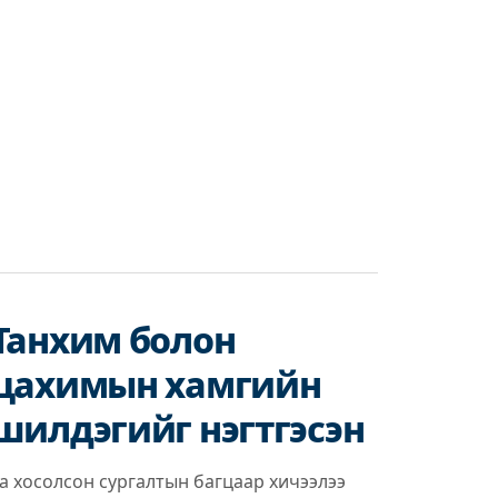
Танхим болон
цахимын хамгийн
шилдэгийг нэгтгэсэн
а хосолсон сургалтын багцаар хичээлээ