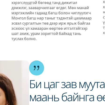
х
хэрэгслүүдтэй бөгөөд танд дижитал
х
дэмжлэг, зааварчилгааг өгдөг. Мөн манай
н
мэргэжлийн гадаад багш болон чиглүүлэгч
с
Монгол багш нар таныг тэдэнтэй цахимаар
ү
эсвэл сургалтын төв дээр ирж ярьж байгаа
т
эсэхээс үл хамааран өөртөө итгэлтэйгээр
х
шат ахиж, урам зоригтой байхад тань
туслах болно.
Би цаг зав муут
маань байнга ө