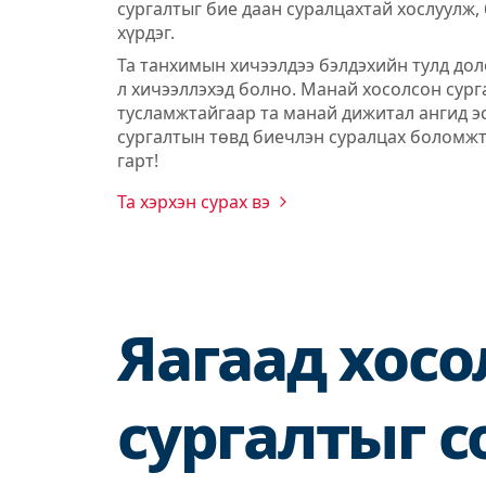
сургалтыг бие даан суралцахтай хослуулж, 
хүрдэг.
Та танхимын хичээлдээ бэлдэхийн тулд дол
л хичээллэхэд болно. Манай хосолсон сур
тусламжтайгаар та манай дижитал ангид э
сургалтын төвд биечлэн суралцах боломжт
гарт!
Та хэрхэн сурах вэ
Яагаад хосо
сургалтыг с