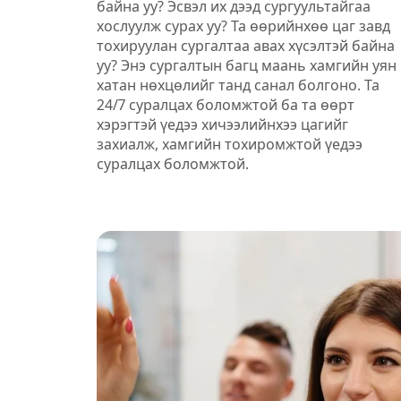
байна уу? Эсвэл их дээд сургуультайгаа
хослуулж сурах уу? Та өөрийнхөө цаг завд
тохируулан сургалтаа авах хүсэлтэй байна
уу? Энэ сургалтын багц маань хамгийн уян
хатан нөхцөлийг танд санал болгоно. Та
24/7 суралцах боломжтой ба та өөрт
хэрэгтэй үедээ хичээлийнхээ цагийг
захиалж, хамгийн тохиромжтой үедээ
суралцах боломжтой.