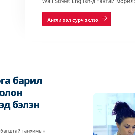
Wall Street English-д тавтай морил
Англи хэл сурч эхлэх
га барил
болон
эд бэлэн
д багштай танхимын