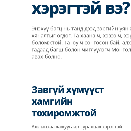
хэрэгтэй вэ?
Энэхүү багц нь танд дээд зэргийн уян 
хяналтыг өгдөг. Та хаана ч, хэзээ ч, 
боломжтой. Та юу ч сонгосон бай, ал
гадаад багш болон чиглүүлэгч Монгол
авах болно.
Завгүй хүмүүст
хамгийн
тохиромжтой
Ажлынхаа хажуугаар суралцах хэрэгтэй