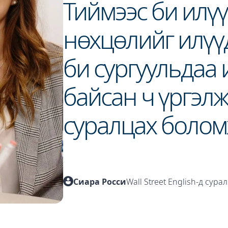
Тиймээс би илүү
нөхцөлийг илүүд
би сургуульдаа 
байсан ч үргэл
суралцах болом
Сиара Росси
Wall Street English-д сура