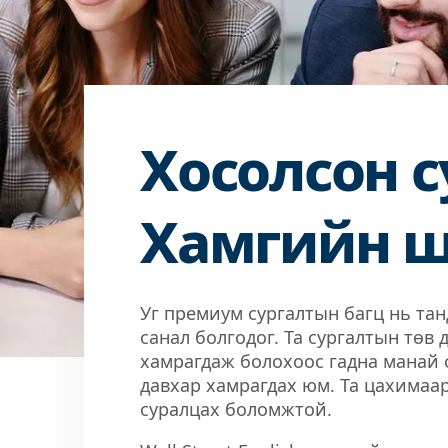
Хосолсон с
Хамгийн ш
Уг премиум сургалтын багц нь та
санал болгодог. Та сургалтын төв
хамрагдаж болохоос гадна манай 
давхар хамрагдах юм. Та цахимаар
суралцах боломжтой.