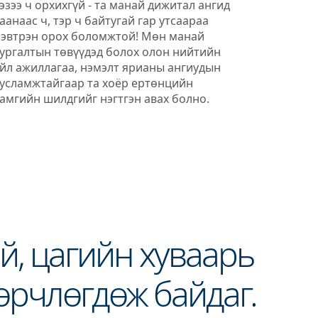
эзээ ч орхихгүй - та манай дижитал ангид
аанаас ч, тэр ч байтугай гар утсаараа
эвтрэн орох боломжтой! Мөн манай
ургалтын төвүүдэд болох олон нийтийн
йл ажиллагаа, нэмэлт ярианы ангиудын
усламжтайгаар та хоёр ертөнцийн
амгийн шилдгийг нэгтгэн авах болно.
ай, цагийн хуваарь
өрчлөгдөж байдаг.