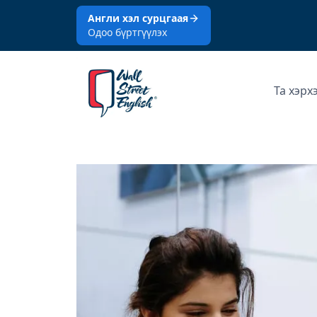
Англи хэл сурцгаая
Одоо бүртгүүлэх
Та хэрх