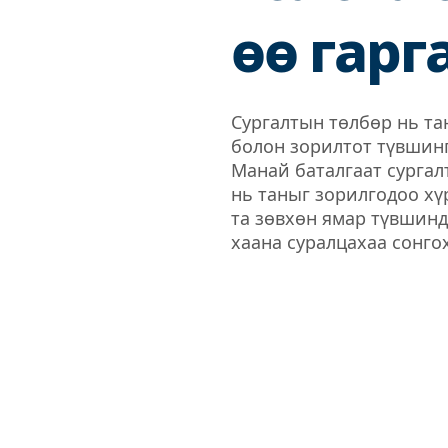
өө гарг
Сургалтын төлбөр нь та
болон зорилтот түвшин
Манай баталгаат сургал
нь таныг зорилгодоо хүр
та зөвхөн ямар түвшинд
хаана суралцахаа сонго