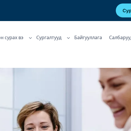
Сур
эн сурах вэ
Сургалтууд
Байгууллага
Салбаруу