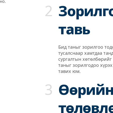
но.
2
Зорилг
тавь
Бид таныг зорилгоо то
тусалснаар хамтдаа тан
сургалтын хөтөлбөрийг
таныг зорилгодоо хүрэх
тавих юм.
3
Өөрий
төлөвл