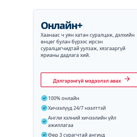
Онлайн+
Хаанаас ч уян хатан суралцаж, дэлхийн
өнцөг булан бүрээс ирсэн
суралцагчидтай уулзаж, хязгааргүй
ярианы дадлага хий.
Дэлгэрэнгүй мэдээлэл авах
100% онлайн
Хичээлүүд 24/7 нээлттэй
Англи хэлний хичээлийн үйл
ажиллагаа
Өөр 3 сурагчтай ангиуд