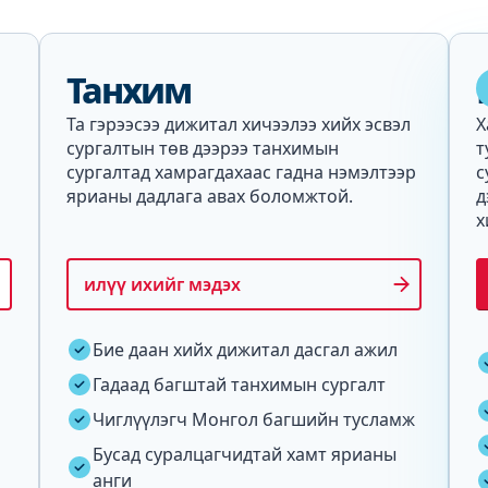
Танхим
Та гэрээсээ дижитал хичээлээ хийх эсвэл
Х
сургалтын төв дээрээ танхимын
т
сургалтад хамрагдахаас гадна нэмэлтээр
с
ярианы дадлага авах боломжтой.
д
х
илүү ихийг мэдэх
Бие даан хийх дижитал дасгал ажил
Гадаад багштай танхимын сургалт
Чиглүүлэгч Монгол багшийн тусламж
Бусад суралцагчидтай хамт ярианы
анги