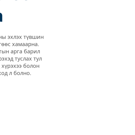
а
ны эхлэх түвшин
гөөс хамаарна.
тын арга барил
эхэд туслах тул
 хүрэхээ болон
ход л болно.