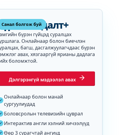
Бүрэн хандалт+
Санал болгож буй
амгийн бүрэн гүйцэд суралцах
уршлага. Онлайнаар болон биечлэн
уралцах, багш, дасгалжуулагчдаас бүрэн
эмжлэг авах, хязгааргүй ярианы дадлага
ийх боломжтой.
Дэлгэрэнгүй мэдээлэл авах
Онлайнаар болон манай
сургуулиудад
Боловсролын телевизийн цуврал
Интерактив англи хэлний хичээлүүд
Өөр 3 сурагчтай ангиуд