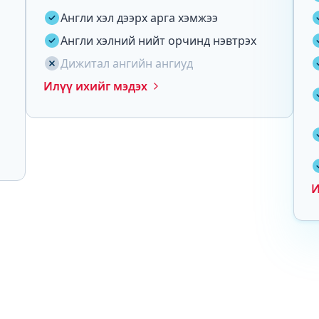
Англи хэл дээрх арга хэмжээ
Англи хэлний нийт орчинд нэвтрэх
Дижитал ангийн ангиуд
Илүү ихийг мэдэх
И