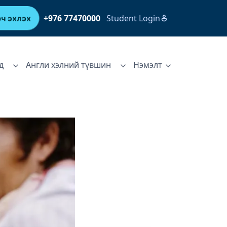
+976 77470000
Student Login
ч эхлэх
д
Англи хэлний түвшин
Нэмэлт