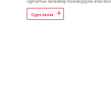
сургалтын хөтөлбөр боловсруулж өгөх бол
Сурч эхлэх