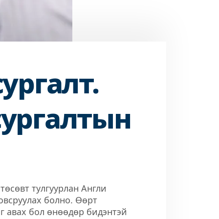
сургалт.
сургалтын
 төсөвт тулгуурлан Англи
овсруулах болно. Өөрт
г авах бол өнөөдөр бидэнтэй