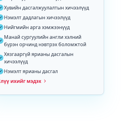
Хувийн дасгалжуулалтын хичээлүүд
Нэмэлт дадлагын хичээлүүд
Нийгмийн арга хэмжээнүүд
Манай сургуулийн англи хэлний
бүрэн орчинд нэвтрэх боломжтой
Хязгааргүй ярианы дасгалын
хичээлүүд
Нэмэлт ярианы дасгал
лүү ихийг мэдэх