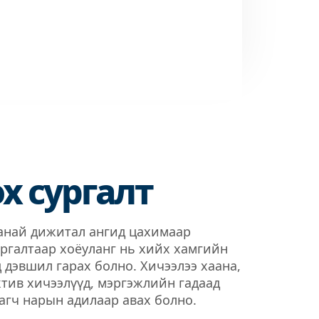
х сургалт
манай дижитал ангид цахимаар
ргалтаар хоёуланг нь хийх хамгийн
ц дэвшил гарах болно. Хичээлээ хаана,
ктив хичээлүүд, мэргэжлийн гадаад
агч нарын адилаар авах болно.