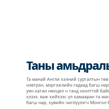
Таны амьдралы
Та манай Англи хэлний сургалтын төв
нэвтрэн, мэргэжлийн гадаад багш на
уян хатан нөхцөл ч танд нээлттэй бай
хэзээ, яаж хийхээс үл хамааран та м
багш нар, хувийн чиглүүлэгч Монгол 