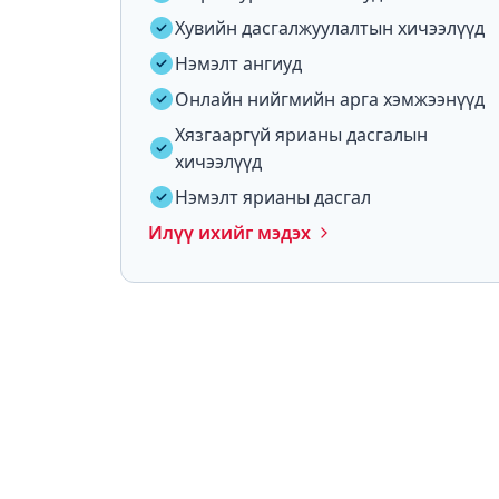
Хувийн дасгалжуулалтын хичээлүүд
Нэмэлт ангиуд
Онлайн нийгмийн арга хэмжээнүүд
Хязгааргүй ярианы дасгалын
хичээлүүд
Нэмэлт ярианы дасгал
Илүү ихийг мэдэх