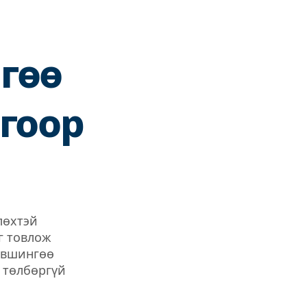
гөө
гоор
лөхтэй
г товлож
үвшингөө
 төлбөргүй