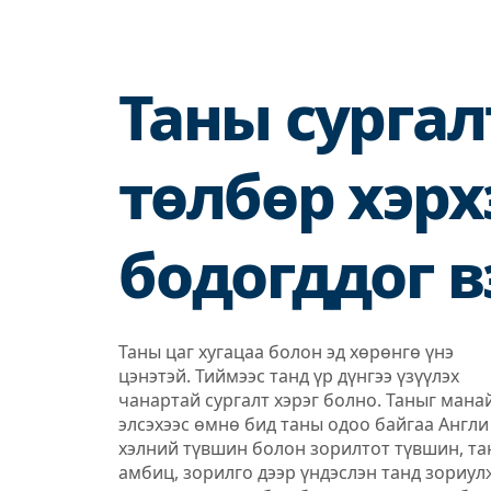
Таны сурга
төлбөр хэрх
бодогддог в
Таны цаг хугацаа болон эд хөрөнгө үнэ
цэнэтэй. Тиймээс танд үр дүнгээ үзүүлэх
чанартай сургалт хэрэг болно. Таныг мана
элсэхээс өмнө бид таны одоо байгаа Англи
хэлний түвшин болон зорилтот түвшин, т
амбиц, зорилго дээр үндэслэн танд зориул