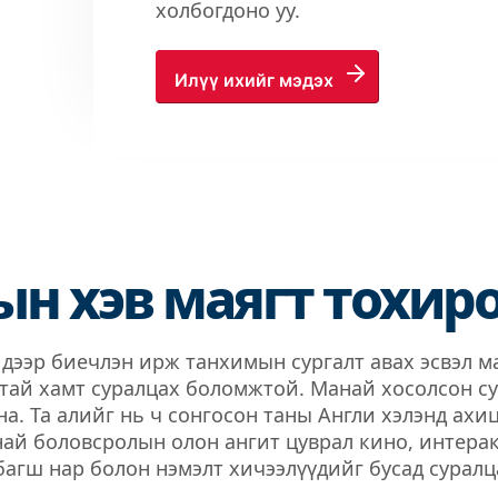
холбогдоно уу.
Илүү ихийг мэдэх
н хэв маягт тохиро
 дээр биечлэн ирж танхимын сургалт авах эсвэл 
ртай хамт суралцах боломжтой. Манай хосолсон су
на. Та алийг нь ч сонгосон таны Англи хэлэнд ахи
анай боловсролын олон ангит цуврал кино, интера
багш нар болон нэмэлт хичээлүүдийг бусад суралц