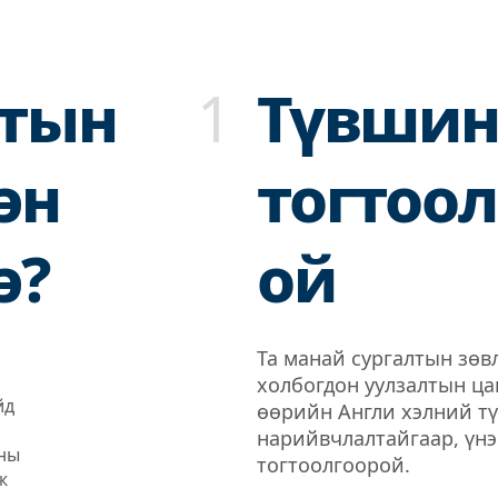
лтын
1
Түвшин
эн
тогтоол
э?
ой
Та манай сургалтын зөв
холбогдон уулзалтын ца
йд
өөрийн Англи хэлний т
нарийвчлалтайгаар, үнэ
аны
тогтоолгоорой.
ж