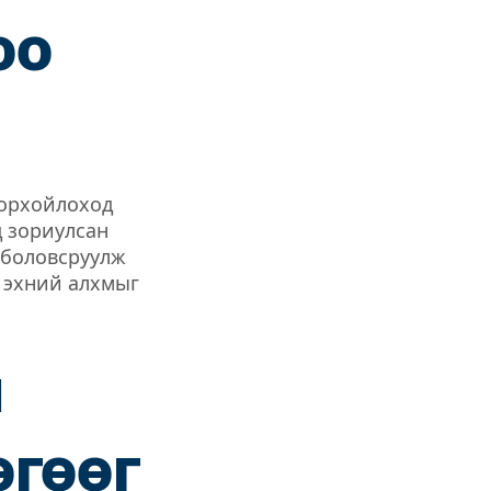
оо
дорхойлоход
д зориулсан
 боловсруулж
 эхний алхмыг
н
өгөөг