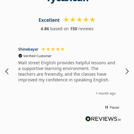
Excellent
4.86
based on
150
reviews
Shinebayar
Otg
Verified Customer
V
Wall street English provides helpful lessons and
I'm
a supportive learning environment. The
hap
teachers are freiendly, and the classes have
and
improved my confidence in speaking English.
1 month ago
Pause