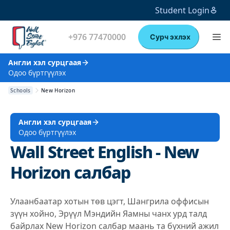
Student Login
+976 77470000
Сурч эхлэх
Англи хэл сурцгаая
Одоо бүртгүүлэх
Schools
New Horizon
Англи хэл сурцгаая
Одоо бүртгүүлэх
Wall Street English - New
Horizon салбар
Улаанбаатар хотын төв цэгт, Шангрила оффисын
зүүн хойно, Эрүүл Мэндийн Яамны чанх урд талд
байрлах New Horizon салбар маань та бүхний ажил