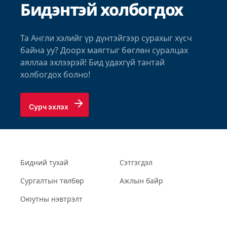
Бидэнтэй холбогдох
Та Англи хэлийг үр дүнтэйгээр сурахыг хүсч
байна уу? Доорх маягтыг бөглөн суралцах
аяллаа эхлээрэй! Бид удахгүй тантай
холбогдох болно!
Сурч эхлэх
Бидний тухай
Сэтгэгдэл
Сургалтын төлбөр
Ажлын байр
Оюутны нэвтрэлт