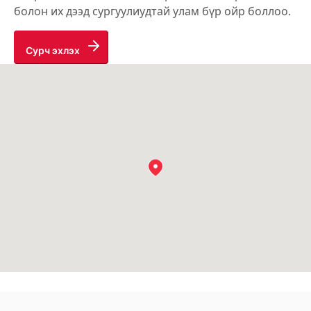
болон их дээд сургуулиудтай улам бүр ойр боллоо.
Сурч эхлэх