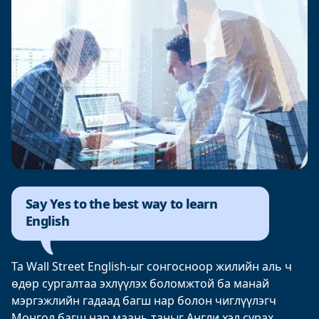
Say Yes to the best way to learn
English
Та Wall Street English-ыг сонгосноор жилийн аль ч
өдөр сургалтаа эхлүүлэх боломжтой ба манай
мэргэжлийн гадаад багш нар болон чиглүүлэгч
Монгол багш нар маань таныг Англи хэл сурах