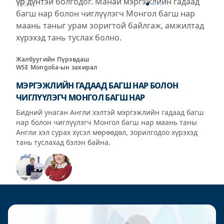
үр дүнтэй болгодог. Манай мэргэжлийн гадаад
багш нар болон чиглүүлэгч Монгол багш нар
маань таныг урам зоригтой байлгаж, амжилтад
хүрэхэд тань туслах болно.
Жалбуугийн Пүрэвдаш
WSE Mongolia-ын захирал
МЭРГЭЖЛИЙН ГАДААД БАГШ НАР БОЛОН
ЧИГЛҮҮЛЭГЧ МОНГОЛ БАГШ НАР
Бидний унаган Англи хэлтэй мэргэжлийн гадаад багш
нар болон чиглүүлэгч Монгол багш нар маань таны
Англи хэл сурах хүсэл мөрөөдөл, зорилгодоо хүрэхэд
тань туслахад бэлэн байна.