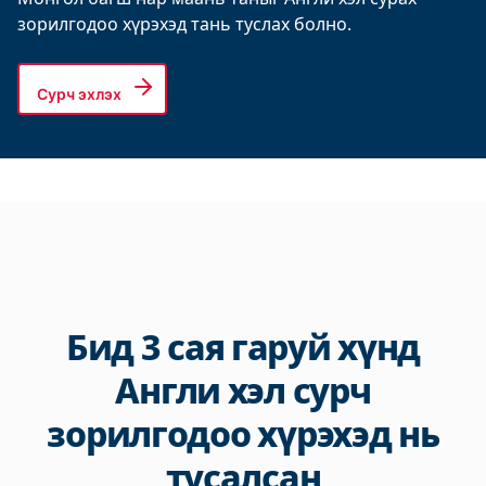
зорилгодоо хүрэхэд тань туслах болно.
Сурч эхлэх
Бид 3 сая гаруй хүнд
Англи хэл сурч
зорилгодоо хүрэхэд нь
тусалсан