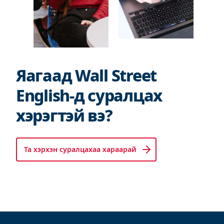
Яагаад Wall Street
English-д суралцах
хэрэгтэй вэ?
Та хэрхэн суралцахаа хараарай