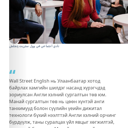
نادي اجتماعي في وول ستريت إنجلش
“
Wall Street English нь Улаанбаатар хотод
байрлах хамгийн шилдэг насанд хүрэгчдэд
зориулсан Англи хэлний сургалтын төв юм.
Манай сургалтын төв нь цөөн хүнтэй анги
танхимууд болон сүүлийн үеийн дижитал
технологи бүхий нээлттэй Англи хэлний орчинг
бүрдүүлж, таны суралцах үйл явцыг хөгжилтэй,