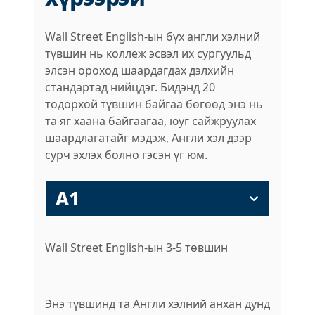
Wall Street English-ын бүх англи хэлний
түвшин нь коллеж эсвэл их сургуульд
элсэн ороход шаардагдах дэлхийн
стандартад нийцдэг. Бидэнд 20
тодорхой түвшин байгаа бөгөөд энэ нь
та яг хаана байгаагаа, юуг сайжруулах
шаардлагатайг мэдэж, Англи хэл дээр
сурч эхлэх болно гэсэн үг юм.
A1
Wall Street English-ын 3-5 төвшин
Энэ түвшинд та Англи хэлний анхан дунд