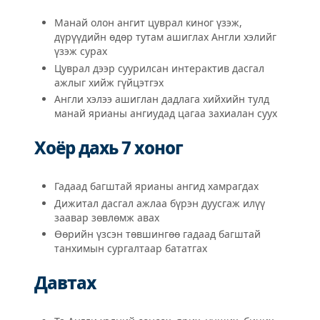
Манай олон ангит цуврал киног үзэж,
дүрүүдийн өдөр тутам ашиглах Англи хэлийг
үзэж сурах
Цуврал дээр суурилсан интерактив дасгал
ажлыг хийж гүйцэтгэх
Англи хэлээ ашиглан дадлага хийхийн тулд
манай ярианы ангиудад цагаа захиалан суух
Хоёр дахь 7 хоног
Гадаад багштай ярианы ангид хамрагдах
Дижитал дасгал ажлаа бүрэн дуусгаж илүү
заавар зөвлөмж авах
Өөрийн үзсэн төвшингөө гадаад багштай
танхимын сургалтаар бататгах
Давтах