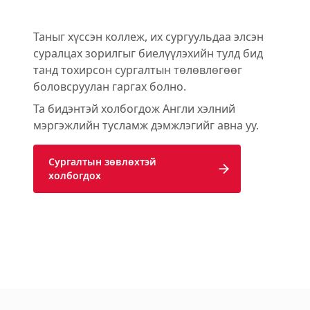
Таныг хүссэн коллеж, их сургуульдаа элсэн
суралцах зорилгыг биелүүлэхийн тулд бид
танд тохирсон сургалтын төлөвлөгөөг
боловсруулан гаргах болно.
Та бидэнтэй холбогдож Англи хэлний
мэргэжлийн тусламж дэмжлэгийг авна уу.
Сургалтын зөвлөхтэй 
холбогдох