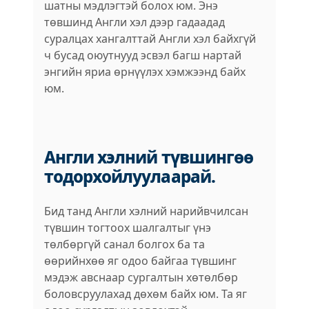
шатны мэдлэгтэй болох юм. Энэ
төвшинд Англи хэл дээр гадаадад
суралцах хангалттай Англи хэл байхгүй
ч бусад оюутнууд эсвэл багш нартай
энгийн яриа өрнүүлэх хэмжээнд байх
юм.
Англи хэлний түвшингөө
тодорхойлуулаарай.
Бид танд Англи хэлний нарийвчилсан
түвшин тогтоох шалгалтыг үнэ
төлбөргүй санал болгох ба та
өөрийнхөө яг одоо байгаа түвшинг
мэдэж авснаар сургалтын хөтөлбөр
боловсруулахад дөхөм байх юм. Та яг