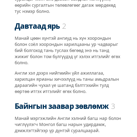
өөрийн сургалтын төлөвлөгөөг дагаж мөрдөхөд
тус нэмэр болно.
Давтаад ярь
2
Манай цөөн хүнтэй ангиуд нь хүн хоорондын
болон соёл хоорондын харилцааны ур чадварыг
бий болгоход тань туслах бөгөөд энэ нь танд
жижиг болон том бүлгүүдэд үг хэлэх итгэлийг өгөх
болно.
Англи хэл дээрх нийгмийн үйл ажиллагаа,
харилцан ярианы хичээлүүд нь таны амьдралын
дараагийн чухал үе шатанд бэлтгэхийн тулд
өөртөө итгэх итгэлийг өгөх болно.
Байнгын заавар зөвлөмж
3
Манай мэргэжлийн Англи хэлний багш нар болон
чиглүүлэгч Монгол багш нарын удирдамж,
дэмжлэгтэйгээр үр дүнтэй суралцаарай.