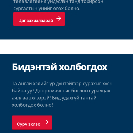
төлөвлөгөөнд үндэслэн танд тохирсон
сургалтын үнийг өгөх болно.
Цаг захиалаарай
Бидэнтэй холбогдох
Та Англи хэлийг үр дүнтэйгээр сурахыг хүсч
байна уу? Доорх маягтыг бөглөн суралцах
аяллаа эхлээрэй! Бид удахгүй тантай
холбогдох болно!
Сурч эхлэх