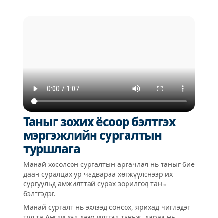
Таныг зохих ёсоор бэлтгэх
мэргэжлийн сургалтын
туршлага
Манай хосолсон сургалтын аргачлал нь таныг бие
даан суралцах ур чадвараа хөгжүүлснээр их
сургуульд амжилттай сурах зорилгод тань
бэлтгэдэг.
Манай сургалт нь эхлээд сонсох, ярихад чиглэдэг
тул та Англи хэл дээр илтгэл тавьж, дараа нь