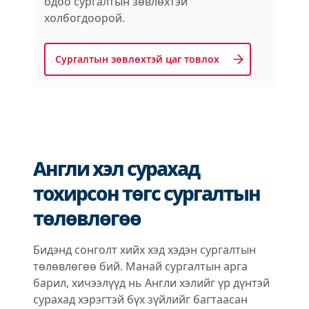
одоо сургалтын зөвлөхтэй
холбогдоорой.
Сургалтын зөвлөхтэй цаг товлох
Англи хэл сурахад
тохирсон төгс сургалтын
төлөвлөгөө
Бидэнд сонголт хийх хэд хэдэн сургалтын
төлөвлөгөө бий. Манай сургалтын арга
барил, хичээлүүд нь Англи хэлийг үр дүнтэй
сурахад хэрэгтэй бүх зүйлийг багтаасан