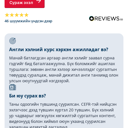
Сураж эхэл
46 шүүмжийн үндсэн дээр
Англи хэлний курс хэрхэн ажилладаг вэ?
Манай батлагдсан аргаар англи хэлийг заавал сурна
гэдгийг бид баталгаажуулна. Бүх боломжийг ашиглах
туршлага: зөвхөн англи хэлээр хичээллэдэг сургалтын
төвүүдэд суралцаж, манай дижитал анги танхимд олон
улсын оюутнуудтай нэгдээрэй.
Би юу сурах вэ?
Таны одоогийн түвшинд суурилсан. CEFR-тэй нийцсэн
эхлэгчээс дээд түвшин хүртэл 20 түвшин. Бүх хэлний
ур чадварыг хөгжүүлэх хөгжилтэй сургалтын контент,
видеонууд болон хиймэл оюун ухаанд суурилсан
харилцан идэвхтэй дасгалууд.