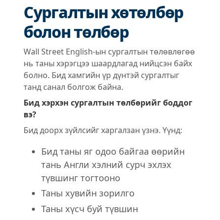
Сургалтын хөтөлбөр
болон төлбөр
Wall Street English-ын сургалтын төлөвлөгөө
нь таны хэрэгцээ шаардлагад нийцсэн байх
болно. Бид хамгийн үр дүнтэй сургалтыг
танд санал болгож байна.
Бид хэрхэн сургалтын төлбөрийг боддог
вэ?
Бид доорх зүйлсийг харгалзан үзнэ. Үүнд:
Бид таны яг одоо байгаа өөрийн
тань Англи хэлний сурч эхлэх
түвшинг тогтооно
Таны хувийн зорилго
Таны хүсч буй түвшин