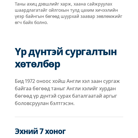
Таны ахиц дэвшлийг харж, хаана сайжруулах
шаардлагатайг ойлгохын тулд цахим хичээлийн
үеэр байнгын бөгөөд шуурхай заавар зөвлөмжийг
өгч байх болно.
Үр дүнтэй сургалтын
хөтөлбөр
Бид 1972 оноос хойш Англи хэл заан сургаж
байгаа бөгөөд таныг Англи хэлийг хурдан
бөгөөд үр дүнтэй сурах баталгаатай аргыг
боловсруулан бэлтгэсэн.
Эхний 7 хоног