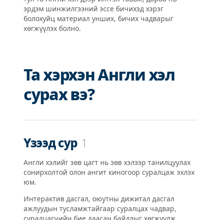
эрдэм шинжилгээний эссе бичихэд хэрэг
болохуйц материал унших, бичих чадварыг
хөгжүүлэх болно.
Та хэрхэн Англи хэл
сурах вэ?
Үзээд сур
1
Англи хэлийг зөв цагт нь зөв хэлээр танилцуулах
сонирхолтой олон ангит киногоор суралцаж эхлэх
юм.
Интерактив дасгал, оюутны дижитал дасгал
ажлуудын тусламжтайгаар суралцах чадвар,
суралцагчийн бие даасан байдлыг хөгжүүлж,