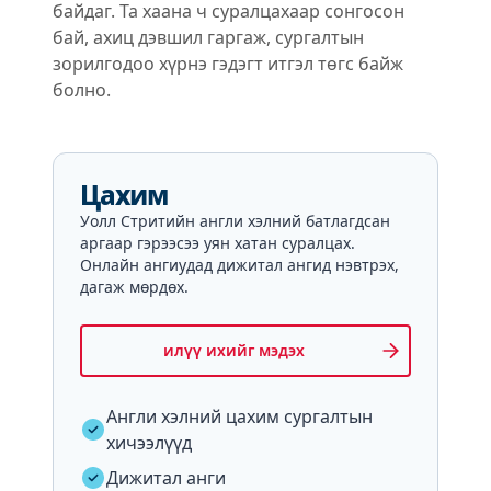
байдаг. Та хаана ч суралцахаар сонгосон
бай, ахиц дэвшил гаргаж, сургалтын
зорилгодоо хүрнэ гэдэгт итгэл төгс байж
болно.
Цахим
Уолл Стритийн англи хэлний батлагдсан
аргаар гэрээсээ уян хатан суралцах.
Онлайн ангиудад дижитал ангид нэвтрэх,
дагаж мөрдөх.
илүү ихийг мэдэх
Англи хэлний цахим сургалтын
хичээлүүд
Дижитал анги