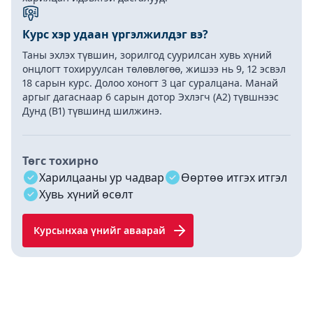
Курс хэр удаан үргэлжилдэг вэ?
Таны эхлэх түвшин, зорилгод суурилсан хувь хүний
онцлогт тохируулсан төлөвлөгөө, жишээ нь 9, 12 эсвэл
18 сарын курс. Долоо хоногт 3 цаг суралцана. Манай
аргыг дагаснаар 6 сарын дотор Эхлэгч (A2) түвшнээс
Дунд (B1) түвшинд шилжинэ.
Төгс тохирно
Харилцааны ур чадвар
Өөртөө итгэх итгэл
Хувь хүний өсөлт
Курсынхаа үнийг аваарай