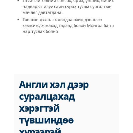
Та Англи хэлний сонсох, ярих, унших, бичих
чадварыг илүү сайн сурах тусам сургалтын
мөчлөг давтагдана.
Төвшин дээшлэх явцдаа ахиц дэвшлээ
хэмжиж, хянахад гадаад болон Монгол багш
нар туслах болно
Англи хэл дээр
суралцахад
хэрэгтэй
түвшиндөө
хүрээрэй