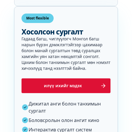
Most flexible
Хосолсон сургалт
Гадаад багш, чиглүүлэгч Монгол багш
нарын бүрэн дэмжлэгтэйгээр цахимаар
болон манай сургалтын төвд суралцах
хамгийн уян хатан нөхцөлтэй сонголт.
Цахим болон танхимын сургалт мөн нэмэлт
хичээлүүд танд нээлттэй байна.
илүү ихийг мэдэх
Дижитал анги болон танхимын
сургалт
Боловсролын олон ангит кино
Интерактив сургалт систем