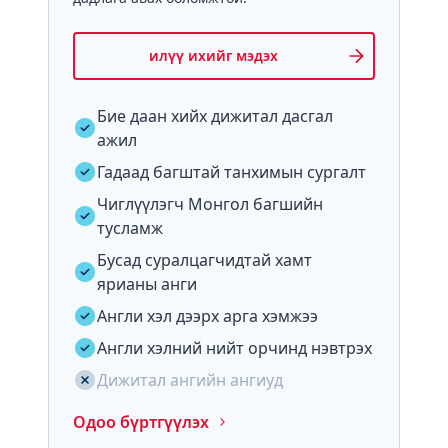
илүү ихийг мэдэх
Бие даан хийх дижитал дасгал
ажил
Гадаад багштай танхимын сургалт
Чиглүүлэгч Монгол багшийн
тусламж
Бусад суралцагчидтай хамт
ярианы анги
Англи хэл дээрх арга хэмжээ
Англи хэлний нийт орчинд нэвтрэх
Дижитал ангийн ангиуд
Одоо бүртгүүлэх