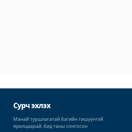
Сурч эхлэх
Манай туршлагатай багийн гишүүнтэй
ярилцаарай, бид таны сонгосон