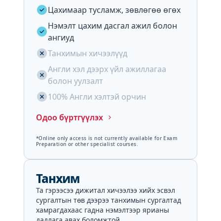
Цахимаар тусламж, зөвлөгөө өгөх
Нэмэлт цахим дасгал ажил болон
ангиуд
Танхимын хичээлүүд
Англи хэл дээрх үйл ажиллагаа
болон уулзалт
100% Англи хэлтэй орчин
Одоо бүртгүүлэх
*Online only access is not currently available for Exam
Preparation or other specialist courses.
Танхим
Та гэрээсээ дижитал хичээлээ хийх эсвэл
сургалтын төв дээрээ танхимын сургалтад
хамрагдахаас гадна нэмэлтээр ярианы
дадлага авах боломжтой.