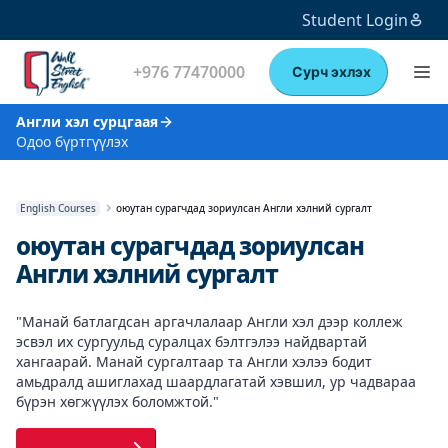
Student Login
+976 77470000
Сурч эхлэх
Англи хэл сурцгаая
Одоо бүртгүүлэх
English Courses
оюутан сурагчдад зориулсан Англи хэлний сургалт
оюутан сурагчдад зориулсан
Англи хэлний сургалт
"Манай батлагдсан аргачлалаар Англи хэл дээр коллеж
эсвэл их сургуульд суралцах бэлтгэлээ найдвартай
хангаарай. Манай сургалтаар та Англи хэлээ бодит
амьдралд ашиглахад шаардлагатай хэвшил, ур чадвараа
бүрэн хөгжүүлэх боломжтой."